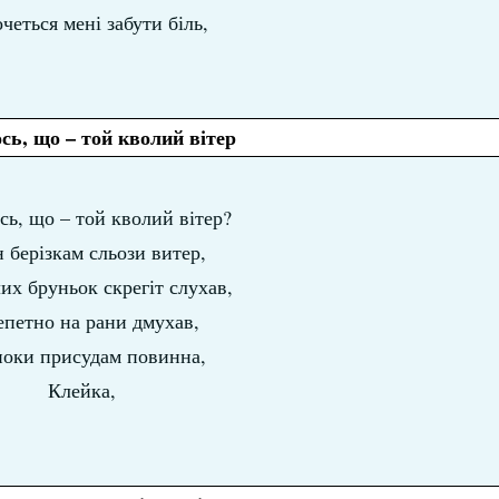
четься мені забути біль,
сь, що – той кволий вітер
сь, що – той кволий вітер?
н берізкам сльози витер,
их бруньок скрегіт слухав,
репетно на рани дмухав,
оки присудам повинна,
Клейка,