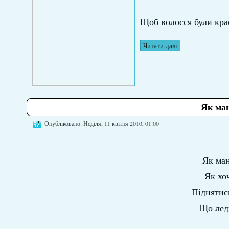
Щоб волосся були кра
Читати далі
Як ман
Опубліковано: Неділя, 11 квітня 2010, 01:00
Як ман
Як хоч
Піднятис
Що лед