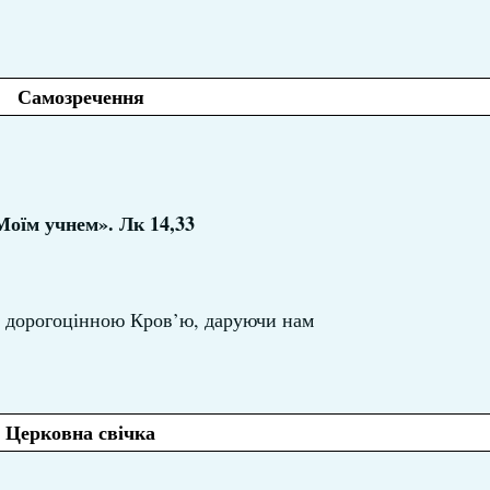
Самозречення
Моїм учнем». Лк 14,33
ю дорогоцінною Кров’ю, даруючи нам
Церковна свічка