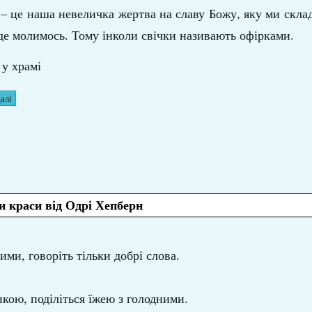
 – це наша невеличка жертва на славу Божу, яку ми скла
 де молимось. Тому інколи свічки називають офірками.
 у храмі
алі
и краси від Одрі Хепберн
ми, говоріть тільки добрі слова.
кою, поділіться їжею з голодними.