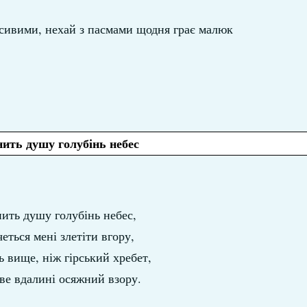
сивими, нехай з пасмами щодня грає малюк
ить душу голубінь небес
ить душу голубінь небес,
еться мені злетіти вгору,
ь вище, ніж гірський хребет,
ве вдалині осяжний взору.