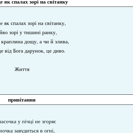
е як спалах зорі на світанку
е як спалах зорі на світанку,
йво зорі у тишині ранку,
 краплина дощу, а чи й злива,
е від Бога дарунок, це диво.
Життя
привітання
асочка у пічці не згоряє
ночка завудиться в огні,