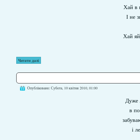
Хай в 
І не 
Хай яй
Читати далі
Опубліковано: Субота, 10 квітня 2010, 01:00
Дуже 
в по
забува
і л