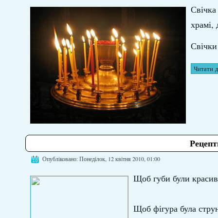
Свічка
храмі,
Свічки
Читати д
Рецепт
Опубліковано: Понеділок, 12 квітня 2010, 01:00
Щоб губи були красиви
Щоб фігура була струн