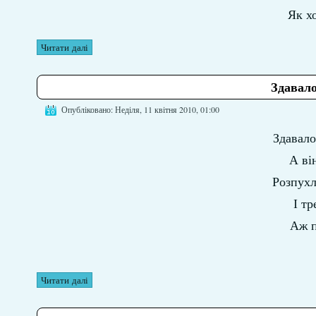
Як хо
Читати далі
Здавало
Опубліковано: Неділя, 11 квітня 2010, 01:00
Здавало
А ві
Розпухл
І т
Аж п
Читати далі