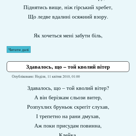
Піднятись вище, ніж гірський хребет,
Що ледве вдалині осяжний взору.
Як хочеться мені забути біль,
Читати далі
Здавалось, що – той кволий вітер
Опубліковано: Неділя, 11 квітня 2010, 01:00
Здавалось, що – той кволий вітер?
А він берізкам сльози витер,
Розпухлих бруньок скрегіт слухав,
І трепетно на рани дмухав,
Аж поки присудам повинна,
Клейка,