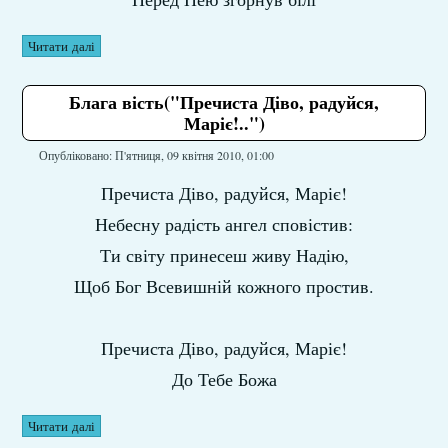
Читати далі
Блага вість("Пречиста Діво, радуйся,
Маріє!..")
Опубліковано: П'ятниця, 09 квітня 2010, 01:00
Пречиста Діво, радуйся, Маріє!
Небесну радість ангел сповістив:
Ти світу принесеш живу Надію,
Щоб Бог Всевишній кожного простив.
Пречиста Діво, радуйся, Маріє!
До Тебе Божа
Читати далі