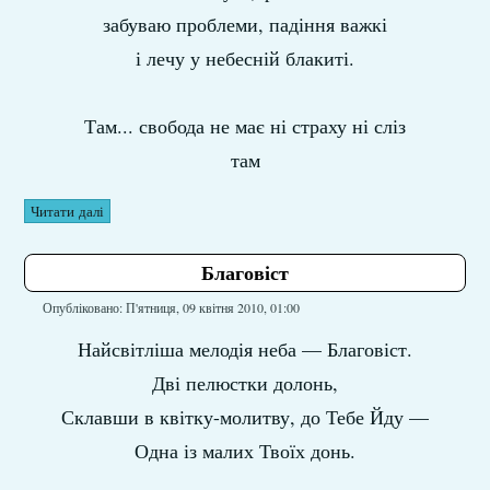
забуваю проблеми, падіння важкі
і лечу у небесній блакиті.
Там... свобода не має ні страху ні сліз
там
Читати далі
Благовіст
Опубліковано: П'ятниця, 09 квітня 2010, 01:00
Найсвітліша мелодія неба — Благовіст.
Дві пелюстки долонь,
Склавши в квітку-молитву, до Тебе Йду —
Одна із малих Твоїх донь.