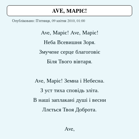
AVE, МАРІЄ!
Опубліковано: П'ятниця, 09 квітня 2010, 01:00
Ave, Маріє! Ave, Маріє!
Неба Всевишня Зоря.
Змучене серце благоговіє
Біля Твого вівтаря.
Ave, Маріє! Земна і Небесна.
З уст тиха сповідь зліта.
В наші заплакані душі і весни
Ллється Твоя Доброта.
Ave,