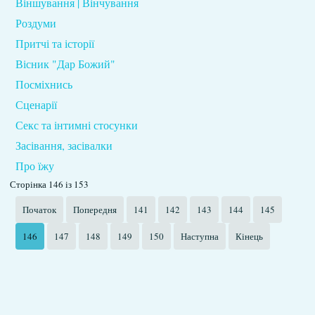
Віншування | Вінчування
Роздуми
Притчі та історії
Вісник "Дар Божий"
Посміхнись
Сценарії
Секс та інтимні стосунки
Засівання, засівалки
Про їжу
Сторінка 146 із 153
Початок
Попередня
141
142
143
144
145
146
147
148
149
150
Наступна
Кінець