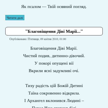
Як псалом — Твій осяяний погляд.
Читати далі
"Благовіщення Діві Марії..."
Опубліковано: П'ятниця, 09 квітня 2010, 01:00
Благовіщення Діві Марії.
Чистий подив, дитинно-дівочий.
У покорі опущені вії
Вкрили ясні задумливі очі.
Тиху радість цій Божій Дитині
Таїна сокровенно відкрила.
І Архангел вклонився Людині –
Перед Нею згорнув білі