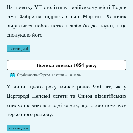
На початку VII століття в італійському місті Тода в
сім'ї Фабриція підростав син Мартин. Хлопчик
відрізнявся побожністю і любов'ю до науки, і це
спонукало його
Читати далі
Велика схизма 1054 року
Опубліковано: Середа, 13 січня 2010, 10:07
У липні цього року минає рівно 950 літ, як у
Царгороді Папські легати та Синод візантійських
єпископів викляли одні одних, що стало початком
церковного розколу,
Читати далі