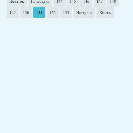
Початок
Попередня
144
145
146
147
148
149
150
151
152
153
Наступна
Кінець