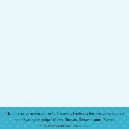
Подати записку на молитву Богослужіння онлайн
"На початку сотворив Бог небо й землю... І побачив Бог усе, що створив: і
воно було дуже добре" (Святе Письмо. Початок книги Буття).
ХРИСТИЯНСЬКИЙ ПОРТАЛ
КІРІОС.