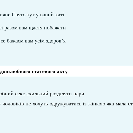
двяне Свято тут у вашій хаті
сі разом вам щастя побажати
все бажаєм вам усім здоров’я
 дошлюбного статевого акту
бний секс схильний розділяти пари
о чоловіків не хочуть одружуватись із жінкою яка мала ст