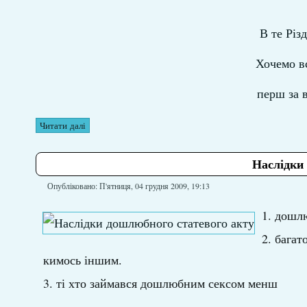
В те Різ
Хочемо в
перш за 
Читати далі
Наслідки
Опубліковано: П'ятниця, 04 грудня 2009, 19:13
дошлю
багат
кимось іншим.
ті хто займався дошлюбним сексом менш