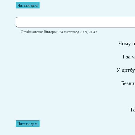
Читати далі
Опубліковано: Вівторок, 24 листопада 2009, 21:47
Чому на
І за 
У дитбу
Безви
Та
Читати далі