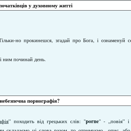
початківців у духовному житті
Тільки-но прокинешся, згадай про Бога, і ознаменуй с
 і ним починай день.
 небезпечна порнографія?
porne
афія
” походить від грецьких слів: "
" - „повія” і
и складаємо ці слова разом, то отримуємо „опис, або