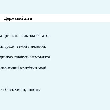
Державні діти
 цій землі так зла багато,
чиї гріхи, земні і неземні,
динках плачуть немовлята,
нно-винні крихітки малі.
кі беззахисні, нікому