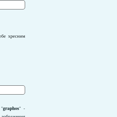
ебе хресним
graphos
 "
" -
 зображення