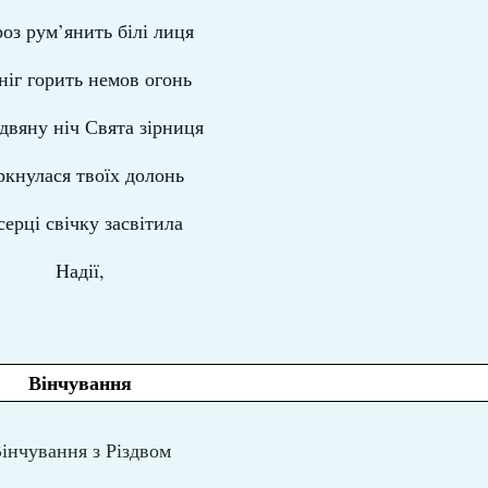
оз рум’янить білі лиця
ніг горить немов огонь
здвяну ніч Свята зірниця
ркнулася твоїх долонь
серці свічку засвітила
Надії,
Вінчування
інчування з Різдвом