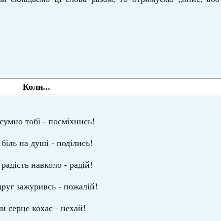
Коли...
сумно тобі - посміxнись!
біль на душі - поділись!
радість навколо - радій!
руг зажуривсь - пожалій!
и серце коxає - неxай!