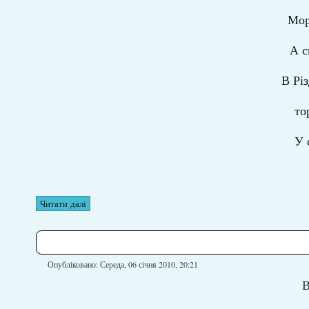
Мор
А с
В Рі
то
У 
Читати далі
Опубліковано: Середа, 06 січня 2010, 20:21
В