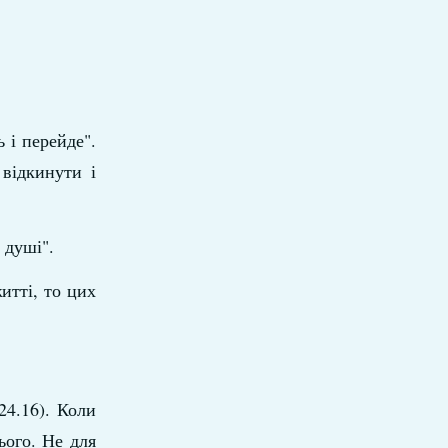
 і перейде".
 відкинути і
 душі".
итті, то цих
24.16). Коли
ього. Не для