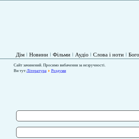
Дім
Новини
Фільми
Аудіо
Слова і ноти
Бого
Сайт зачинений. Просимо вибачення за незручності.
Ви тут:
Література
Роздуми