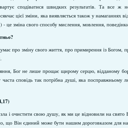
артує сподіватися швидких результатів. Та все ж н
всякчас цієї зміни, яка виявляється також у намаганнях в
") - це зміна свого способу мислення, мовлення, поведінк
атньо?
умає про зміну свого життя, про примирення із Богом, п
.
каяння, Бог не лише прощає щирому серцю, відданому бо
му часта сповідь так потрібна душі, яка посправжньому л
,17)
ла і очистити свою душу, як ми це відновили на свято 
мо, що Він єдиний може бути нашим дороговказом для н