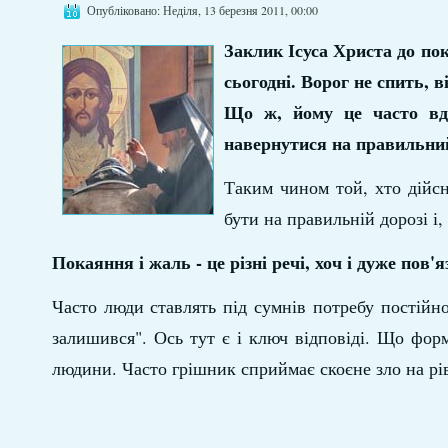
Опубліковано: Неділя, 13 березня 2011, 00:00
Заклик Ісуса Христа до по
сьогодні. Ворог не спить, в
Що ж, йому це часто вда
навернутися на правильни
Таким чином той, хто дійс
бути на правильній дорозі і,
Покаяння і жаль - це різні речі, хоч і дуже пов'
Часто люди ставлять під сумнів потребу постійно 
залишився". Ось тут є і ключ відповіді. Що форм
людини. Часто грішник сприймає скоєне зло на рівн