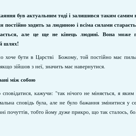
каяння був актуальним тоді і залишився таким самим н
ін постійно ходить за людиною і всіма силами стараєтьс
ється, але це ще не кінець людині. Вона може п
й шлях!
но хоче бути в Царстві Божому, той постійно має пиль
 якщо зійшов з неї, значить має навернутися.
язані між собою
сповідатися, кажучи: "так нічого не міняється, я яким 
альна сповідь була, але не було бажання змінитися у се
і почуттів, тобто йому дуже прикро, що так сталось, бо.