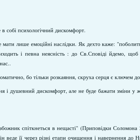
е в собі психологічний дискомфорт.
 мати лише емоційні наслідки. Як дехто каже: "поболить
виходить і певна неясність : до Св.Сповіді йдемо, щоб
нас..
оматично, бо тільки розкаяння, скруха серця є ключем до
 і душевний дискомфорт, але не буде бажати зміни у ж
езбожник спіткнеться в нещасті" (Приповідки Соломона 
н веде її через різні етапи очищення і навернення до Н