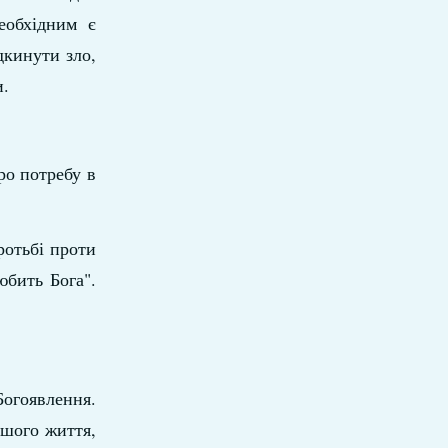
еобхідним є
ідкинути зло,
и.
ро потребу в
ротьбі проти
юбить Бога".
Богоявлення.
ашого життя,