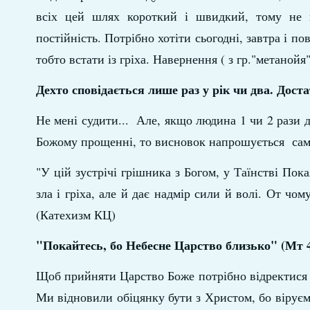
всіх цей шлях короткий і швидкий, тому не в
постійність. Потрібно хотіти сьогодні, завтра і по
тобто встати із гріха. Навернення ( з гр."метанойя
Дехто сповідається лише раз у рік чи два. Дост
Не мені судити... Але, якщо людина 1 чи 2 рази д
Божому прощенні, то висновок напрошується сам
"У цій зустрічі грішника з Богом, у Таїнстві По
зла і гріха, але й дає надмір сили й волі. От чо
(Катехизм КЦ)
"Покайтесь, бо Небесне Царство близько" (Мт 4
Щоб прийняти Царство Боже потрібно відректися з
Ми відновили обіцянку бути з Христом, бо вірує