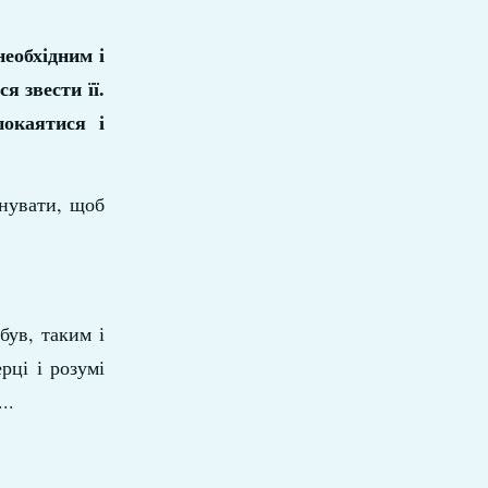
еобхідним і
я звести її.
окаятися і
нувати, щоб
був, таким і
рці і розумі
..