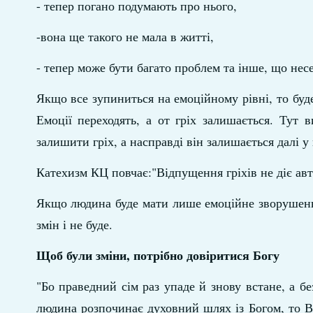
- тепер погано подумають про нього,
-вона ще такого не мала в житті,
- тепер може бути багато проблем та інше, що нес
Якщо все зупиниться на емоційному рівні, то буде
Емоції переходять, а от гріх залишається. Тут 
залишити гріх, а насправді він залишається далі у 
Катехизм КЦ повчає:"Відпущення гріхів не діє авт
Якщо людина буде мати лише емоційне зворушення
змін і не буде.
Щоб були зміни, потрібно довіритися Богу
"Бо праведний сім раз упаде й знову встане, а б
людина розпочинає духовний шлях із Богом, то Ві