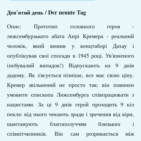
Дев'ятий день / Der neunte Tag
Опис: Прототип головного героя -
люксембурзького абата Анрі Кремера - реальний
чоловік, який вижив у концтаборі Дахау і
опублікував свої спогади в 1945 році. Ув'язненого
(небувалий випадок!) Відпускають на 9 днів
додому. Як з'ясується пізніше, все має свою ціну.
Кремер звільнений не просто так: він повинен
умовити єпископа Люксембурга співпрацювати з
нацистами. За ці 9 днів герой проходить 9 кіл
пекла: від нього чекають зради і зречення від віри,
шантажують благополуччям близьких і
співвітчизників. Він сам розривається між