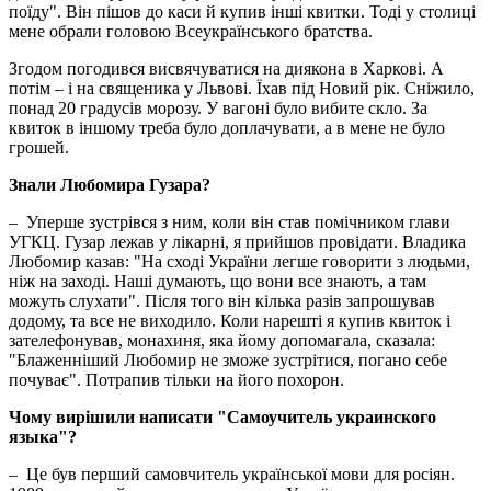
поїду". Він пішов до каси й купив інші квитки. Тоді у столиці
мене обрали головою Всеукраїнського братства.
Згодом погодився висвячуватися на диякона в Харкові. А
потім – і на священика у Львові. Їхав під Новий рік. Сніжило,
понад 20 градусів морозу. У вагоні було вибите скло. За
квиток в іншому треба було доплачувати, а в мене не було
грошей.
Знали Любомира Гузара?
– Уперше зустрівся з ним, коли він став помічником глави
УГКЦ. Гузар лежав у лікарні, я прийшов провідати. Владика
Любомир казав: "На сході України легше говорити з людьми,
ніж на заході. Наші думають, що вони все знають, а там
можуть слухати". Після того він кілька разів запрошував
додому, та все не виходило. Коли нарешті я купив квиток і
зателефонував, монахиня, яка йому допомагала, сказала:
"Блаженніший Любомир не зможе зустрітися, погано себе
почуває". Потрапив тільки на його похорон.
Чому вирішили написати "Самоучитель украинского
языка"?
– Це був перший самовчитель української мови для росіян.