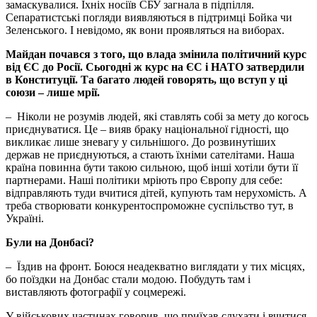
замаскувалися. Їхніх носіїв СБУ загнала в підпілля.
Сепаратистські погляди виявляються в підтримці Бойка чи
Зеленського. І невідомо, як вони проявляться на виборах.
Майдан почався з того, що влада змінила політичний курс
від ЄС до Росії. Сьогодні ж курс на ЄС і НАТО затвердили
в Конституції. Та багато людей говорять, що вступ у ці
союзи – лише мрії.
– Ніколи не розумів людей, які ставлять собі за мету до когось
приєднуватися. Це – вияв браку національної гідності, що
викликає лише зневагу у сильнішого. До розвинутіших
держав не приєднуються, а стають їхніми сателітами. Наша
країна повинна бути такою сильною, щоб інші хотіли бути її
партнерами. Наші політики мріють про Європу для себе:
відправляють туди вчитися дітей, купують там нерухомість. А
треба створювати конкурентоспроможне суспільство тут, в
Україні.
Були на Донбасі?
– Їздив на фронт. Боюся неадекватно виглядати у тих місцях,
бо поїздки на Донбас стали модою. Побудуть там і
виставляють фотографії у соцмережі.
У військових частинах говорив, що приїхав слухати і вчитися,