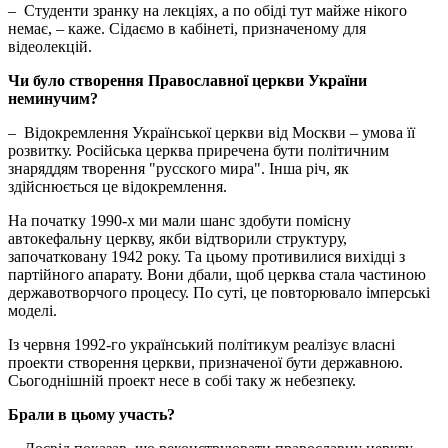
– Студенти зранку на лекціях, а по обіді тут майже нікого
немає, – каже. Сідаємо в кабінеті, призначеному для
відеолекцій.
Чи було створення Православної церкви України
неминучим?
– Відокремлення Української церкви від Москви – умова її
розвитку. Російська церква приречена бути політичним
знаряддям творення "русского мира". Інша річ, як
здійснюється це відокремлення.
На початку 1990-х ми мали шанс здобути помісну
автокефальну церкву, якби відтворили структуру,
започатковану 1942 року. Та цьому противилися вихідці з
партійного апарату. Вони дбали, щоб церква стала частиною
державотворчого процесу. По суті, це повторювало імперські
моделі.
Із червня 1992-го український політикум реалізує власні
проекти створення церкви, призначеної бути державною.
Сьогоднішній проект несе в собі таку ж небезпеку.
Брали в цьому участь?