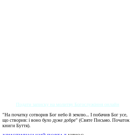
Подати записку на молитву Богослужіння онлайн
"На початку сотворив Бог небо й землю... І побачив Бог усе,
що створив: і воно було дуже добре" (Святе Письмо. Початок
книги Буття).