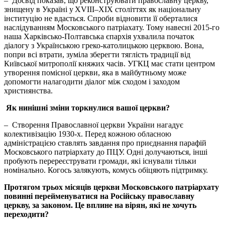
– Досвід показав, що реконструювати православну церкву,
знищену в Україні у XVIII–XIX століттях як національну
інституцію не вдасться. Спроби відновити її оберталися
наслідуванням Московського патріахату. Тому навесні 2015-го
наша Харківсько-Полтавська єпархія ухвалила початок
діалогу з Українською греко-католицькою церквою. Вона,
попри всі втрати, зуміла зберегти тяглість традиції від
Київської митрополії княжих часів. УГКЦ має стати центром
утворення помісної церкви, яка в майбутньому може
допомогти налагодити діалог між сходом і заходом
християнства.
Як нинішні зміни торкнулися вашої церкви?
– Створення Православної церкви України нагадує
колективізацію 1930‑х. Перед кожною обласною
адміністрацією ставлять завдання про приєднання парафій
Московського патріархату до ПЦУ. Одні долучаються, інші
пробують перереєструвати громади, які існували тільки
номінально. Когось залякують, комусь обіцяють підтримку.
Протягом трьох місяців церкви Московського патріархату
повинні перейменуватися на Російську православну
церкву, за законом. Це вплине на вірян, які не хочуть
переходити?