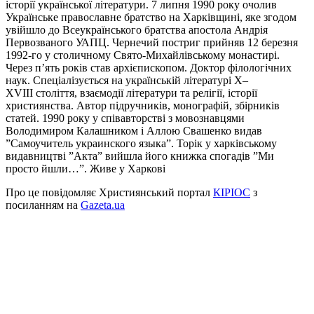
історії української літератури. 7 липня 1990 року очолив
Українське православне братство на Харківщині, яке згодом
увійшло до Всеукраїнського братства апостола Андрія
Первозваного УАПЦ. Чернечий постриг прийняв 12 березня
1992-го у столичному Свято-Михайлівському монастирі.
Через п’ять років став архієпископом. Доктор філологічних
наук. Спеціалізується на українській літературі Х–
XVIII століття, взаємодії літератури та релігії, історії
християнства. Автор підручників, монографій, збірників
статей. 1990 року у співавторстві з мовознавцями
Володимиром Калашником і Аллою Свашенко видав
”Самоучитель украинского языка”. Торік у харківському
видавництві ”Акта” вийшла його книжка спогадів ”Ми
просто йшли…”. Живе у Харкові
Про це повідомляє Християнський портал
КІРІОС
з
посиланням на
Gazeta.ua