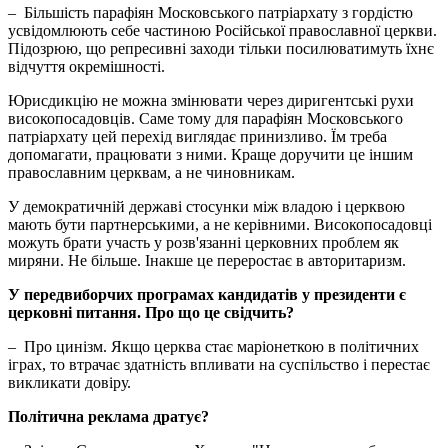
– Більшість парафіян Московського патріархату з гордістю
усвідомлюють себе частиною Російської православної церкви.
Підозрюю, що репресивні заходи тільки посилюватимуть їхнє
відчуття окремішності.
Юрисдикцію не можна змінювати через диригентські рухи
високопосадовців. Саме тому для парафіян Московського
патріархату цей перехід виглядає принизливо. Їм треба
допомагати, працювати з ними. Краще доручити це іншим
православним церквам, а не чиновникам.
У демократичній державі стосунки між владою і церквою
мають бути партнерськими, а не керівними. Високопосадовці
можуть брати участь у розв'язанні церковних проблем як
миряни. Не більше. Інакше це переростає в авторитаризм.
У передвиборчих програмах кандидатів у президенти є
церковні питання. Про що це свідчить?
– Про цинізм. Якщо церква стає маріонеткою в політичних
іграх, то втрачає здатність впливати на суспільство і перестає
викликати довіру.
Політична реклама дратує?