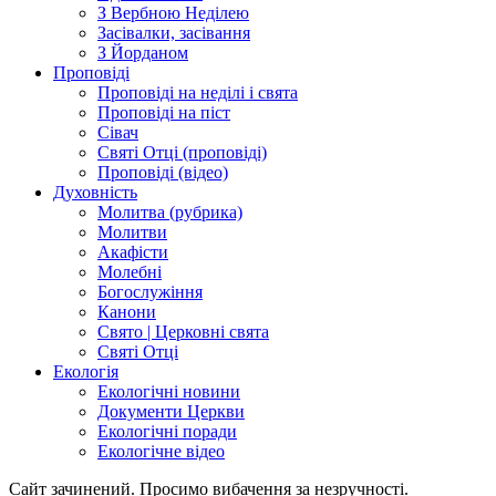
З Вербною Неділею
Засівалки, засівання
З Йорданом
Проповіді
Проповіді на неділі і свята
Проповіді на піст
Сівач
Святі Отці (проповіді)
Проповіді (відео)
Духовність
Молитва (рубрика)
Молитви
Акафісти
Молебні
Богослужіння
Канони
Свято | Церковні свята
Святі Отці
Екологія
Екологічні новини
Документи Церкви
Екологічні поради
Екологічне відео
Сайт зачинений. Просимо вибачення за незручності.