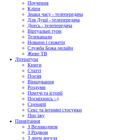
Поучення
Кліпи
Знаки часу - телепередача
Для Душі - телепередача
Днесь - телепередача
Віртуальні тури
Телеканали
Новини і сюжети
Служба Божа онлайн
Живе ТВ
Література
Книги
Статті
Поезія
Віншування
Роздуми
Притчі та історії
Посміхнись :-)
Сценарії
Секс та інтимні стосунки
Про їжу
Привітання
З Великоднем
З Різдвом
З днем ангела