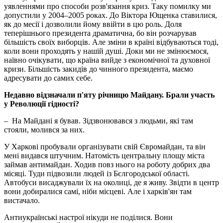
уявленнями про способи розв'язання криз. Таку помилку ми
допустили у 2004–2005 роках. До Віктора Ющенка ставилися,
як до месії і дозволили йому ввійти в цю роль. Доля
теперішнього президента драматична, бо він розчарував
більшість своїх виборців. Але зміни в країні відбуваються тоді,
коли вони проходять у нашій душі. Доки ми не змінюємося,
наївно очікувати, що країна вийде з економічної та духовної
кризи. Більшість закидів до чинного президента, маємо
адресувати до самих себе.
Недавно відзначали п'яту річницю Майдану. Брали участь
у Революції гідності?
– На Майдані я бував. Зідзвонювався з людьми, які там
стояли, молився за них.
У Харкові пробували організувати свій Євромайдан, та він
мені видався штучним. Натомість центральну площу міста
займав антимайдан. Ходив повз нього на роботу добрих два
місяці. Туди підвозили людей із Бєлгородської області.
Автобуси висаджували їх на околиці, де я живу. Звідти в центр
вони добиралися самі, ніби місцеві. Але і харків'ян там
вистачало.
Антиукраїнські настрої нікуди не поділися. Вони