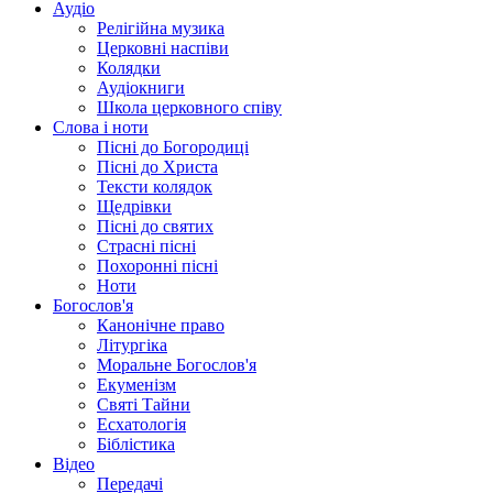
Аудіо
Релігійна музика
Церковні наспіви
Колядки
Аудіокниги
Школа церковного співу
Слова і ноти
Пісні до Богородиці
Пісні до Христа
Тексти колядок
Щедрівки
Пісні до святих
Страсні пісні
Похоронні пісні
Ноти
Богослов'я
Канонічне право
Літургіка
Моральне Богослов'я
Екуменізм
Святі Тайни
Есхатологія
Біблістика
Відео
Передачі