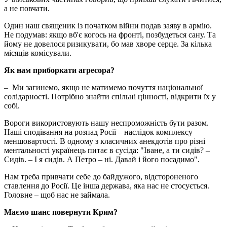
а не повчати.
Один наш священик із початком війни подав заяву в армію.
Не подумав: якщо вб'є когось на фронті, позбудеться сану. Та
йому не довелося ризикувати, бо мав хворе серце. За кілька
місяців комісували.
Як нам приборкати агресора?
– Ми загинемо, якщо не матимемо почуття національної
солідарності. Потрібно знайти спільні цінності, відкрити їх у
собі.
Вороги використовують нашу неспроможність бути разом.
Наші сподівання на розпад Росії – наслідок комплексу
меншовартості. В одному з класичних анекдотів про різні
ментальності українець питає в сусіда: "Іване, а ти сидів? –
Сидів. – І я сидів. А Петро – ні. Давай і його посадимо".
Нам треба привчати себе до байдужого, відстороненого
ставлення до Росії. Це інша держава, яка нас не стосується.
Головне – щоб нас не займала.
Маємо шанс повернути Крим?