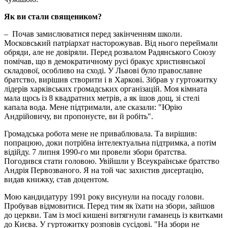
Як ви стали священиком?
– Почав замислюватися перед закінченням школи.
Московський патріархат насторожував. Від нього переймали
обряди, але не довіряли. Перед розвалом Радянського Союзу
помічав, що в демократичному русі бракує християнської
складової, особливо на сході. У Львові було православне
братство, вирішив створити і в Харкові. Зібрав у гуртожитку
лідерів харківських громадських організацій. Моя кімната
мала щось із 8 квадратних метрів, а як ішов дощ, зі стелі
капала вода. Мене підтримали, але сказали: "Юрію
Андрійовичу, ви пропонуєте, ви й робіть".
Громадська робота мене не приваблювала. Та вирішив:
попрацюю, доки потрібна інтелектуальна підтримка, а потім
відійду. 7 липня 1990-го ми провели збори братства.
Погодився стати головою. Увійшли у Всеукраїнське братство
Андрія Первозваного. Я на той час захистив дисертацію,
видав книжку, став доцентом.
Мою кандидатуру 1991 року висунули на посаду голови.
Пробував відмовитися. Перед тим як їхати на збори, зайшов
до церкви. Там із моєї кишені витягнули гаманець із квитками
до Києва. У гуртожитку розповів сусідові. "На збори не