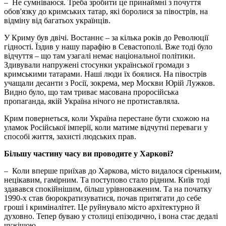
– Не сумніваюся. Треба зробити це принаймні з почуття
обов'язку до кримських татар, які боролися за півострів, на
відміну від багатьох українців.
У Криму був двічі. Востаннє – за кілька років до Революції
гідності. Їздив у нашу парафію в Севастополі. Вже тоді було
відчуття – що там узагалі немає національної політики.
Здивували напружені стосунки української громади з
кримськими татарами. Наші люди їх боялися. На півострів
учащали десанти з Росії, зокрема, мер Москви Юрій Лужков.
Видно було, що там триває масована проросійська
пропаганда, якій Україна нічого не протиставляла.
Крим повернеться, коли Україна перестане бути схожою на
уламок Російської імперії, коли матиме відчутні переваги у
способі життя, захисті людських прав.
Більшу частину часу ви проводите у Харкові?
– Коли вперше приїхав до Харкова, місто видалося сіреньким,
нецікавим, гамірним. Та поступово стало рідним. Київ тоді
здавався спокійнішим, більш урівноваженим. Та на початку
1990-х став бюрократизуватися, почав притягати до себе
гроші і криміналітет. Це руйнувало місто архітектурно й
духовно. Тепер буваю у столиці епізодично, і вона стає дедалі
чужішою.