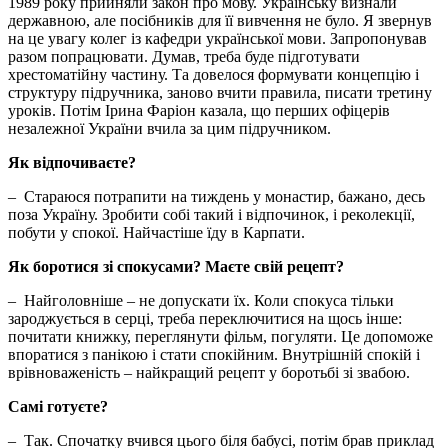
1989 року прийняли закон про мову. Українську визнали
державною, але посібників для її вивчення не було. Я звернув
на це увагу колег із кафедри української мови. Запропонував
разом попрацювати. Думав, треба буде підготувати
хрестоматійну частину. Та довелося формувати концепцію і
структуру підручника, заново вчити правила, писати третину
уроків. Потім Ірина Фаріон казала, що перших офіцерів
незалежної України вчила за цим підручником.
Як відпочиваєте?
– Стараюся потрапити на тиждень у монастир, бажано, десь
поза Україну. Зробити собі такий і відпочинок, і реколекції,
побути у спокої. Найчастіше їду в Карпати.
Як боротися зі спокусами? Маєте свій рецепт?
– Найголовніше – не допускати їх. Коли спокуса тільки
зароджується в серці, треба переключитися на щось інше:
почитати книжку, переглянути фільм, погуляти. Це допоможе
впоратися з панікою і стати спокійним. Внутрішній спокій і
врівноваженість – найкращий рецепт у боротьбі зі звабою.
Самі готуєте?
– Так. Спочатку вчився цього біля бабусі, потім брав приклад