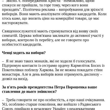
– Звісно. Є попередження Христа: "Неможливо, щоби
спокуси не прийшли, та горе тому, через кого вони
приходять". Політична реклама – випробування для зрілості
виборців. Вони мають аналізувати обіцянки кандидатів. Коли
хтось каже, що знизить ціни на комерційні товари, це має
насторожувати.
Священнослужителі мають стримуватися від вияву своїх
симпатій. Церква зобов'язана закликати до активної участі у
виборах, контролю їх перебігу, але не говорити про
особистості кандидатів.
Ченці ходять на вибори?
– Я не знаю таких монахів, які не ходили б голосувати.
Підтримую контакти із сестрами ордену Кармеліток Босих із
Покотилівки поблизу Харкова. Їм не можна покидати стіни
монастиря. Але в день виборів вони отримують диспензу –
дозвіл на вихід.
За п'ять років президентства Петра Порошенка ваше
ставлення до нього змінилося?
– Треба говорити не про особистість, а про наші очікування.
Усі, особливо старше покоління, яке вийшло з Радянського
Союзу, прийшло в незалежну Україну з неадекватними