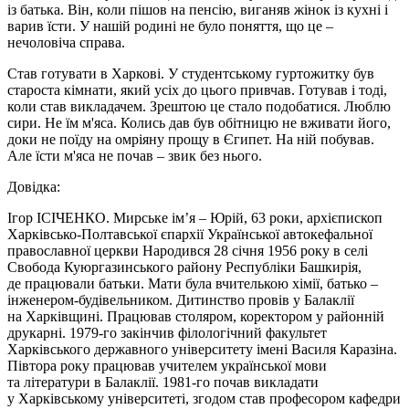
із батька. Він, коли пішов на пенсію, виганяв жінок із кухні і
варив їсти. У нашій родині не було поняття, що це –
нечоловіча справа.
Став готувати в Харкові. У студентському гуртожитку був
староста кімнати, який усіх до цього привчав. Готував і тоді,
коли став викладачем. Зрештою це стало подобатися. Люблю
сири. Не їм м'яса. Колись дав був обітницю не вживати його,
доки не поїду на омріяну прощу в Єгипет. На ній побував.
Але їсти м'яса не почав – звик без нього.
Довідка:
Ігор ІСІЧЕНКО. Мирське ім’я – Юрій, 63 роки, архієпископ
Харківсько-Полтавської єпархії Української автокефальної
православної церкви Народився 28 січня 1956 року в селі
Свобода Куюргазинського району Республіки Башкирія,
де працювали батьки. Мати була вчителькою хімії, батько –
інженером-будівельником. Дитинство провів у Балаклії
на Харківщині. Працював столяром, коректором у районній
друкарні. 1979-го закінчив філологічний факультет
Харківського державного університету імені Василя Каразіна.
Півтора року працював учителем української мови
та літератури в Балаклії. 1981-го почав викладати
у Харківському університеті, згодом став професором кафедри