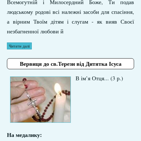
Всемогутній і Милосердний Боже, Ти подав
людському родові всі належні засоби для спасіння,
а вірним Твоїм дітям і слугам - як вияв Своєї
незбагненної любови й
Читати далі
Вервиця до св.Терези від Дитятка Ісуса
В ім’я Отця... (3 р.)
На медалику: