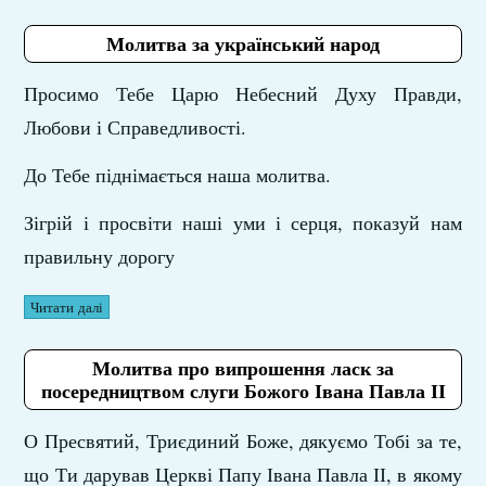
Молитва за український народ
Просимо Тебе Царю Небесний Духу Правди,
Любови і Справедливості.
До Тебе піднімається наша молитва.
Зігрій і просвіти наші уми і серця, показуй нам
правильну дорогу
Читати далі
Молитва про випрошення ласк за
посередництвом слуги Божого Івана Павла ІІ
О Пресвятий, Триєдиний Боже, дякуємо Тобі за те,
що Ти дарував Церкві Папу Івана Павла ІІ, в якому