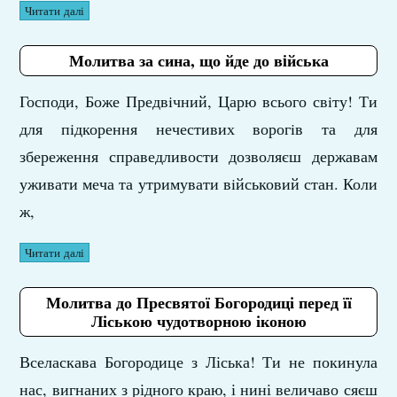
Читати далі
Молитва за сина, що йде до вiйська
Господи, Боже Предвiчний, Царю всього свiту! Ти
для пiдкорення нечестивих ворогiв та для
збереження справедливости дозволяєш державам
уживати меча та утримувати вiйськовий стан. Коли
ж,
Читати далі
Молитва до Пресвятої Богородиці перед її
Ліською чудотворною іконою
Вселаскава Богородице з Ліська! Ти не покинула
нас, вигнаних з рідного краю, і нині величаво сяєш