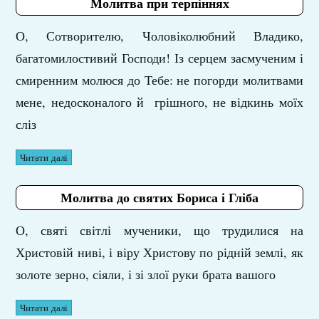
Молитва при терпіннях
О, Сотворителю, Чоловіколюбний Владико,
багатомилостивий Господи! Із серцем засмученим і
смиренним молюся до Тебе: не погорди молитвами
мене, недосконалого й грішного, не відкинь моїх
сліз
Читати далі
Молитва до святих Бориса і Гліба
О, святі світлі мученики, що трудилися на
Христовій ниві, і віру Христову по рідній землі, як
золоте зерно, сіяли, і зі злої руки брата вашого
Читати далі