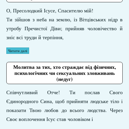
О, Пресолодкий Ісусе, Спасителю мій!
Ти зійшов з неба на землю, із Вітцівських нідр в
утробу Пречистої Діви; прийняв чоловічество й
зніс всі труди й терпіння,
Читати далі
Молитва за тих, хто страждає від фізичних,
психологічних чи сексуальних зловживань
(недуг)
Співчутливий Отче! Ти послав Свого
Єдинородного Сина, щоб прийняти людське тіло і
показати Твою любов до всього людства. Через
Своє воплочення Ісус став чоловіком і