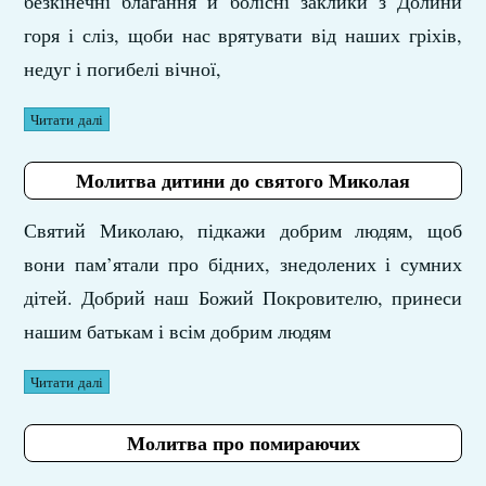
безкінечні благання й болісні заклики з Долини
горя і сліз, щоби нас врятувати від наших гріхів,
недуг і погибелі вічної,
Читати далі
Молитва дитини до святого Миколая
Святий Миколаю, підкажи добрим людям, щоб
вони пам’ятали про бідних, знедолених і сумних
дітей. Добрий наш Божий Покровителю, принеси
нашим батькам і всім добрим людям
Читати далі
Молитва про помираючих