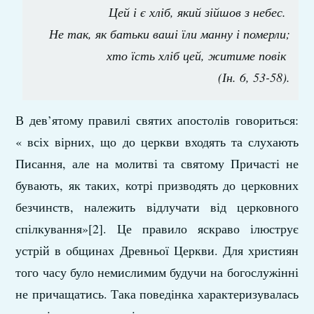
Цей і є хліб, який зійшов з небес.
Не так, як батьки ваші їли манну і померли;
хто їсть хліб цей, житиме повік
(Ін. 6, 53-58).
В дев’ятому правилі святих апостолів говориться:
« всіх вірних, що до церкви входять та слухають
Писання, але на молитві та святому Причасті не
бувають, як таких, котрі призводять до церковних
безчинств, належить відлучати від церковного
спілкування»[2]. Це правило яскраво ілюструє
устрій в общинах Древньої Церкви. Для християн
того часу було немислимим будучи на богослужінні
не причащатись. Така поведінка характеризувалась