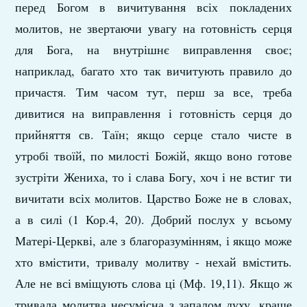
перед Богом в вичитування всіх покладених
молитов, не звертаючи увагу на готовність серця
для Бога, на внутрішнє виправлення своє;
наприклад, багато хто так вичитують правило до
причастя. Тим часом тут, перш за все, треба
дивитися на виправлення і готовність серця до
прийняття св. Таїн; якщо серце стало чисте в
утробі твоїй, по милості Божій, якщо воно готове
зустріти Жениха, то і слава Богу, хоч і не встиг ти
вичитати всіх молитов. Царство Боже не в словах,
а в силі (1 Кор.4, 20). Добрий послух у всьому
Матері-Церкві, але з благоразумінням, і якщо може
хто вмістити, тривалу молитву - нехай вмістить.
Але не всі вміщують слова ці (Мф. 19,11). Якщо ж
тривала молитва несумісна з запалом духу, краще