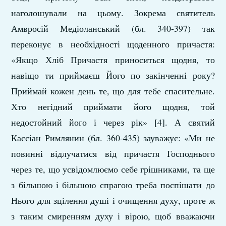
наголошували на цьому. Зокрема святитель
Амвросій Медіоланський (бл. 340-397) так
переконує в необхідності щоденного причастя:
«Якщо Хліб Причастя приноситься щодня, то
навіщо ти приймаєш Його по закінченні року?
Приймай кожен день те, що для тебе спасительне.
Хто негідний приймати його щодня, той
недостойний його і через рік» [4]. А святий
Кассіан Римлянин (бл. 360-435) зауважує: «Ми не
повинні відлучатися від причастя Господнього
через те, що усвідомлюємо себе грішниками, та ще
з більшою і більшою спрагою треба поспішати до
Нього для зцілення душі і очищення духу, проте ж
з таким смиренням духу і вірою, щоб вважаючи