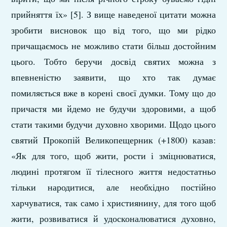
прийняття їх» [5]. З вище наведеної цитати можна
зробити висновок що від того, що ми рідко
причащаємось не можливо стати більш достойним
цього. Тобто беручи досвід святих можна з
впевненістю заявити, що хто так думає
помиляється вже в корені своєї думки. Тому що до
причастя ми йдемо не будучи здоровими, а щоб
стати такими будучи духовно хворими. Щодо цього
святий Прокопій Великопещерник (+1800) казав:
«Як для того, щоб жити, рости і зміцнюватися,
людині протягом її тілесного життя недостатньо
тільки народитися, але необхідно постійно
харчуватися, так само і християнину, для того щоб
жити, розвиватися й удосконалюватися духовно,