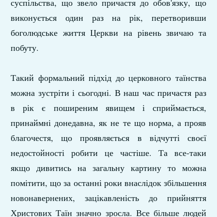
суспільства, що звело причастя до обов'язку, що
виконується один раз на рік, перетворивши
боголюдське життя Церкви на рівень звичаю та
побуту.
Такий формальний підхід до церковного таїнства
можна зустріти і сьогодні. В наш час причастя раз
в рік є поширеним явищем і сприймається,
принаймні донедавна, як не те що норма, а прояв
благочестя, що проявляється в відчутті своєї
недостойності робити це частіше. Та все-таки
якщо дивитись на загальну картину то можна
помітити, що за останні роки внаслідок збільшення
новонавернених, зацікавленість до прийняття
Христових Таїн значно зросла. Все більше людей