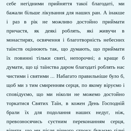
себе негідними прийняття такої благодаті, ми
бажали більше лікування для наших ран. А інакше
і раз в рік не можливо достойно приймати
причастя, як деякі роблять, які живучи в
монастирях, освячення і благотворність небесних
таїнств оцінюють так, що думають, що приймати
їх повинні тільки святі, непорочні; а краще б
думати, що ці таїнства даром благодаті роблять нас
чистими і святими ... Набагато правильніше було б,
щоб ми з тим смиренням серця, по якому віруємо і
сповідуємо, що ми ніколи не можемо достойно
торкатися Святих Таїн, в кожен День Господній
брали їх для подолання наших недуг, ніж,
превозносячись суєтним переконанням серця,
вірити, що ми після річного строку буваємо гідні