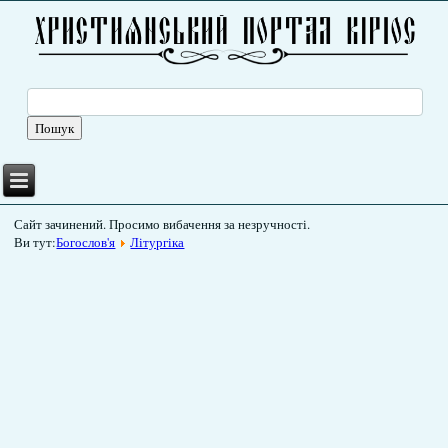
Сайт зачинений. Просимо вибачення за незручності.
Ви тут:
Богослов'я
Літургіка