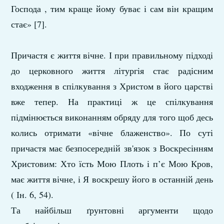
Господа , тим краще йому буває і сам він кращим
стає» [7].
Причастя є життя вічне. І при правильному підході
до церковного життя літургія стає радісним
входження в спілкування з Христом в його царстві
вже тепер. На практиці ж це спілкування
підмінюється виконанням обряду для того щоб десь
колись отримати «вічне блаженство». По суті
причастя має безпосередній зв'язок з Воскресінням
Христовим: Хто їсть Мою Плоть і п’є Мою Кров,
має життя вічне, і Я воскрешу його в останній день
( Ін. 6, 54).
Та найбільш ґрунтовні аргументи щодо