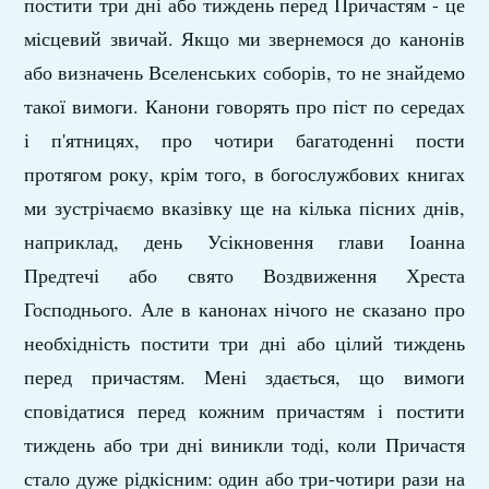
постити три дні або тиждень перед Причастям - це
місцевий звичай. Якщо ми звернемося до канонів
або визначень Вселенських соборів, то не знайдемо
такої вимоги. Канони говорять про піст по середах
і п'ятницях, про чотири багатоденні пости
протягом року, крім того, в богослужбових книгах
ми зустрічаємо вказівку ще на кілька пісних днів,
наприклад, день Усікновення глави Іоанна
Предтечі або свято Воздвиження Хреста
Господнього. Але в канонах нічого не сказано про
необхідність постити три дні або цілий тиждень
перед причастям. Мені здається, що вимоги
сповідатися перед кожним причастям і постити
тиждень або три дні виникли тоді, коли Причастя
стало дуже рідкісним: один або три-чотири рази на