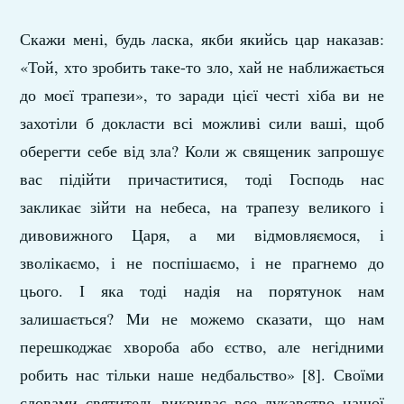
Скажи мені, будь ласка, якби якийсь цар наказав:
«Той, хто зробить таке-то зло, хай не наближається
до моєї трапези», то заради цієї честі хіба ви не
захотіли б докласти всі можливі сили ваші, щоб
оберегти себе від зла? Коли ж священик запрошує
вас підійти причаститися, тоді Господь нас
закликає зійти на небеса, на трапезу великого і
дивовижного Царя, а ми відмовляємося, і
зволікаємо, і не поспішаємо, і не прагнемо до
цього. І яка тоді надія на порятунок нам
залишається? Ми не можемо сказати, що нам
перешкоджає хвороба або єство, але негідними
робить нас тільки наше недбальство» [8]. Своїми
словами святитель викриває все лукавство нашої