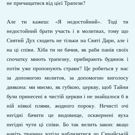
не причащатися від цієї Трапези?
Але ти кажеш: «Я недостойний». Тоді ти
недостойний брати участь і в молитвах, тому що
Святий Дух сходить не тільки на Святі Дари, але і
на ці співи. Хіба ти не бачив, як раби панів своїх
спочатку миють трапезну, прибирають будинок і
потім уже пропонують страви? Це робиться у нас
за допомогою молитов, за допомогою виголосу
диякона: ми миємо, як губкою, церкву, щоб Тайни
були принесені в чистій церкви і не знайшлося б в
ній ніякої плями, жодного пороку. Нечисті очі
негідні бачити це видовище, осквернені вуха
негідні чути ці співи. Бо так велить закон: якщо
навіть тварина хотіла наблизитися до Синайській