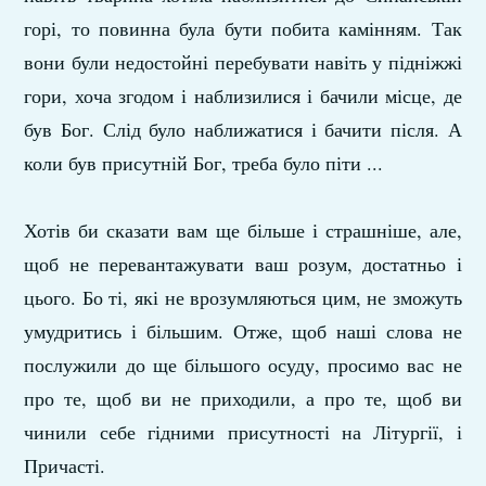
горі, то повинна була бути побита камінням. Так
вони були недостойні перебувати навіть у підніжжі
гори, хоча згодом і наблизилися і бачили місце, де
був Бог. Слід було наближатися і бачити після. А
коли був присутній Бог, треба було піти ...
Хотів би сказати вам ще більше і страшніше, але,
щоб не перевантажувати ваш розум, достатньо і
цього. Бо ті, які не врозумляються цим, не зможуть
умудритись і більшим. Отже, щоб наші слова не
послужили до ще більшого осуду, просимо вас не
про те, щоб ви не приходили, а про те, щоб ви
чинили себе гідними присутності на Літургії, і
Причасті.