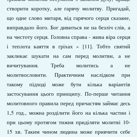
створити коротку, але гарячу молитву. Пригадай,
що одне слово митаря, від гарячого серця сказане,
виправдало його. Бог дивиться не на безліч слів, а
на чистоту серця. Головна справа - жива віра серця
і теплота каяття в гріхах » [11]. Тобто святий
закликає шукати на сам перед молитви, а не
вичитування. Треба молитись а не
молитвословити. Практичним наслідком при
такому підході може бути кілька варіантів
застосування цього принципу. По-перше читання
молитовного правила перед причастям займає десь
1,5 год., можна розділити його на кілька частин і
при цьому протягом тижня приділяти молитві 10-
15 хв. Таким чином людина може привчити себе