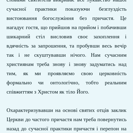
сучасної практики показуючи безглуздість
вистоювання богослужіння без причастя. Це
нагадує гостя, що прийшов на прийом і побачивши
шикарний стіл висловив своє захоплення і
вдячність за запрошення, та пробувши весь вечір
так і не скуштувавши нічого. Нам сучасним
християнам треба знову і знову задуматись над
тим, як ми проявляємо свою церковність
формально чи онтологічно, тобто реальним
співжиттям з Христом як тіло Його.
Охарактеризувавши на основі святих отців заклик
Церкви до частого причастя нам треба повернутись
назад до сучасної практики причастя і перепон на