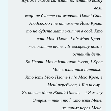
Ісус же сказав їм: істинно, істинно кажу
вам:
якщо не будете споживати Плоті Сина
Людського і не питимете Його Крові,
то не будете мати життя в собі. Хто
їсть Мою Плоть і п’є Мою Кров,
має життя вічне, і Я воскрешу його в
останній день.
Бо Плоть Моя є істинною їжею, і Кров
Моя є істинним питтям.
Хто їсть Мою Плоть і п’є Мою Кров, в
Мені перебуває, і Я в ньому.
Як послав Мене Живий Отець, – і Я живу
Отцем, – так і той, хто їсть Мене,
житиме через Мене.