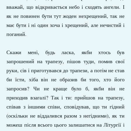
вважай, що відкривається небо і сходять ангели. І
як не повинен бути тут жоден нехрещений, так не
має бути і ні один хоча і хрещений, але нечистий і
поганий.
Скажи мені, будь ласка, якби хтось був
запрошений на трапезу, пішов туди, помив свої
руки, сів і приготувався до трапези, а потім не став
би їсти, хіба він не образив би того, хто його
запросив? Чи не краще було б, якби він не
приходив взагалі? Так і ти: прийшов на трапезу,
співав з іншими співи, сповідував, що ти гідний
(оскільки не віддалився разом з негідними), як ти
можеш після всього цього залишатися на Літургії і