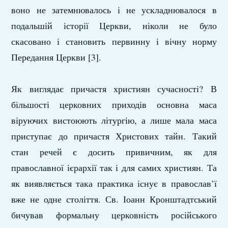
воно не затемнювалось і не ускладнювалося в
подальшій історії Церкви, ніколи не було
скасовано і становить первинну і вічну норму
Передання Церкви [3].
Як виглядає причастя християн сучасності? В
більшості церковних приходів основна маса
віруючих вистоюють літургію, а лише мала маса
приступає до причастя Христових тайн. Такий
стан речей є досить привичним, як для
православної ієрархії так і для самих християн. Та
як виявляється така практика існує в православ’ї
вже не одне століття. Св. Іоанн Кронштадтський
бичував формальну церковність російського