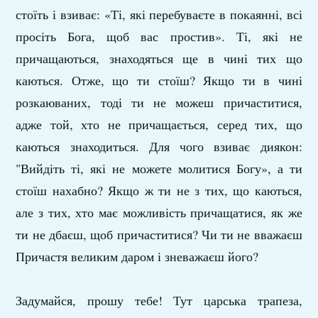
стоїть і взиває: «Ті, які перебуваєте в покаянні, всі
просіть Бога, щоб вас простив». Ті, які не
причащаються, знаходяться ще в чині тих що
каються. Отже, що ти стоїш? Якщо ти в чині
розкаюваних, тоді ти не можеш причаститися,
адже той, хто не причащається, серед тих, що
каються знаходиться. Для чого взиває диякон:
"Вийдіть ті, які не можете молитися Богу», а ти
стоїш нахабно? Якщо ж ти не з тих, що каються,
але з тих, хто має можливість причащатися, як же
ти не дбаєш, щоб причаститися? Чи ти не вважаєш
Причастя великим даром і зневажаєш його?
Задумайся, прошу тебе! Тут царська трапеза,