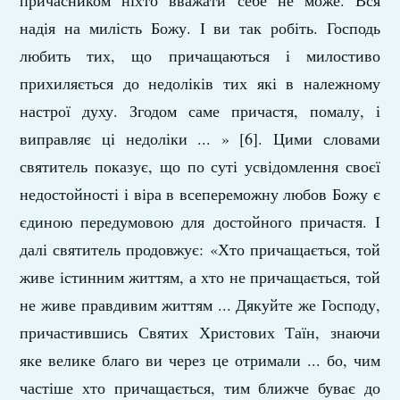
причасником ніхто вважати себе не може. Вся
надія на милість Божу. І ви так робіть. Господь
любить тих, що причащаються і милостиво
прихиляється до недоліків тих які в належному
настрої духу. Згодом саме причастя, помалу, і
виправляє ці недоліки ... » [6]. Цими словами
святитель показує, що по суті усвідомлення своєї
недостойності і віра в всепереможну любов Божу є
єдиною передумовою для достойного причастя. І
далі святитель продовжує: «Хто причащається, той
живе істинним життям, а хто не причащається, той
не живе правдивим життям ... Дякуйте же Господу,
причастившись Святих Христових Таїн, знаючи
яке велике благо ви через це отримали ... бо, чим
частіше хто причащається, тим ближче буває до