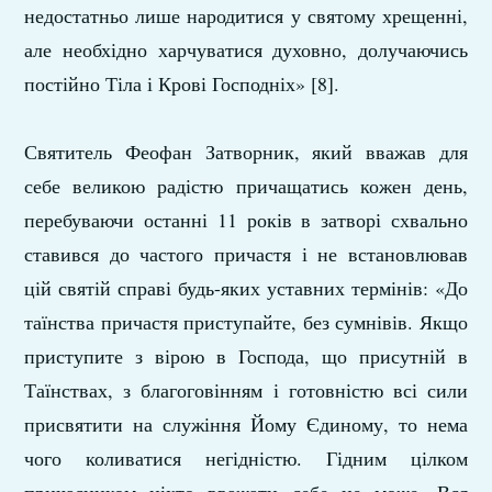
недостатньо лише народитися у святому хрещенні,
але необхідно харчуватися духовно, долучаючись
постійно Тіла і Крові Господніх» [8].
Святитель Феофан Затворник, який вважав для
себе великою радістю причащатись кожен день,
перебуваючи останні 11 років в затворі схвально
ставився до частого причастя і не встановлював
цій святій справі будь-яких уставних термінів: «До
таїнства причастя приступайте, без сумнівів. Якщо
приступите з вірою в Господа, що присутній в
Таїнствах, з благоговінням і готовністю всі сили
присвятити на служіння Йому Єдиному, то нема
чого коливатися негідністю. Гідним цілком