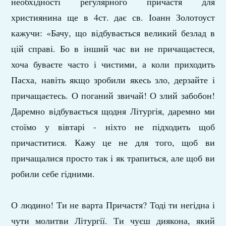
необхідності регулярного причастя для
християнина ще в 4ст. дає св. Іоанн Золотоуст
кажучи: «Бачу, що відбувається великий безлад в
цій справі. Бо в інший час ви не причащаєтеся,
хоча буваєте часто і чистими, а коли приходить
Пасха, навіть якщо зробили якесь зло, дерзайте і
причащаєтесь. О поганий звичай! О злий забобон!
Даремно відбувається щодня Літургія, даремно ми
стоїмо у вівтарі - ніхто не підходить щоб
причаститися. Кажу це не для того, щоб ви
причащалися просто так і як трапиться, але щоб ви
робили себе гідними.
О людино! Ти не варта Причастя? Тоді ти негідна і
чути молитви Літургії. Ти чуєш диякона, який