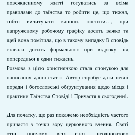
повсякденному житті готуватись за всіма
правилами до таїнства то робити це, що тижня,
тобто вичитувати канони, постити…, при
напруженому робочому графіку досить важко та
щей вона помітила, що в такому випадку її сповідь
ставала досить формальною при відрізку від
попередньої в один тиждень.
Розмова з цією християнкою стала спонукою для
написання даної статті. Автор спробує дати певні
поради і богословські обґрунтування щодо місця і
практики Таїнства Сповіді і Причастя в сьогоденні.
Для початку, ще раз покажемо необхідність частого
причастя з точки зору церковного вчення. Святі
отці, причому всіх епох, неодноразово