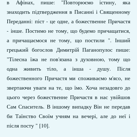
в Афінах, пише: "Повторюємо істину, яка
знаходить підтвердження в Писанні і Священному
Переданні: піст - це одне, а божественне Причастя
- інше. Постимо не тому, що будемо причащатися,
а причащаємося не тому, що постили ". Інший
грецький богослов Димитрій Паганопулос пише:
"Тілесна їжа не пов'язана з духовною, тому що
одна живить тіло, а інша - душу. Після
божественного Причастя ми споживаємо м'ясо, не
звертаючи уваги на те, що їмо. Хоча незадовго до
цього через божественне Причастя в нас увійшов
Сам Спаситель. В іншому випадку Він не передав
би Таїнство Своїм учням на вечері, але до неї і
після посту " [10].