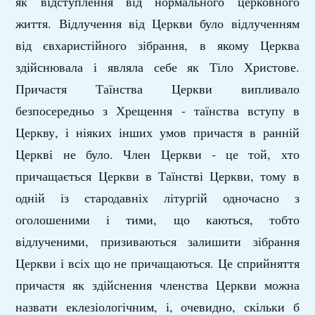
як відступлення від нормального церковного
життя. Відлучення від Церкви було відлученням
від євхаристійного зібрання, в якому Церква
здійснювала і являла себе як Тіло Христове.
Причастя Таїнства Церкви випливало
безпосередньо з Хрещення - таїнства вступу в
Церкву, і ніяких інших умов причастя в ранній
Церкві не було. Член Церкви - це той, хто
причащається Церкви в Таїнстві Церкви, тому в
одній із стародавніх літургій одночасно з
оголошеними і тими, що каються, тобто
відлученими, призиваються залишити зібрання
Церкви і всіх що не причащаються. Це сприйняття
причастя як здійснення членства Церкви можна
назвати еклезіологічним, і, очевидно, скільки б