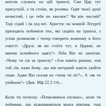
ангели служать на цій трапезі, Сам Цар тут
присутній, а ти стоїш, як роззява. Одяг твоєї душі
нечистий, і це тебе не хвилює? Чи він чистий?
Тоді сідай і їж від неї. Христос на кожній Літургії
приходить побачити тих, які сидять на трапезі, з
усіма розмовляє і тепер говорить кожному в його
совісті: «Друзі, як ви стоїте тут, в Церкві, не
маючи шлюбного одягу?» Хіба Він не запитав:
«Чому ти сів за трапезу? »Але навіть раніше, ніж
той сів, каже йому, що він негідний навіть увійти
сюди. Адже Він сказав не «чому ти ліг?», А «як ти
увійшов?» (Див. Мф.22,2-14)...
Коли ти почуєш: «Помолимося спільно», коли ти
побачиш, що відкриваються врата вівтаря, тоді