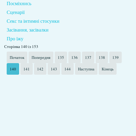
Посміхнись
Сценарії
Секс та інтимні стосунки
Засівання, засівалки
Про їжу
Сторінка 140 із 153
Початок
Попередня
135
136
137
138
139
140
141
142
143
144
Наступна
Кінець