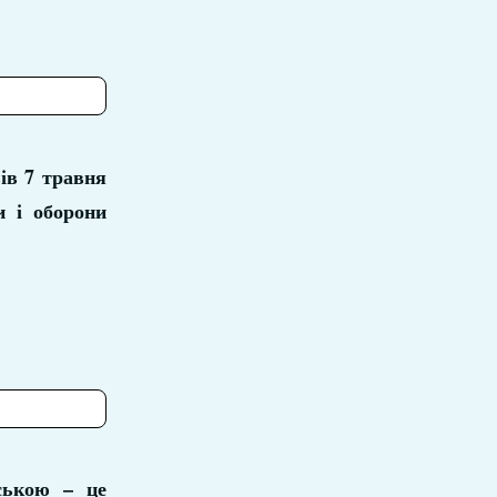
ів 7 травня
и і оборони
нською – це