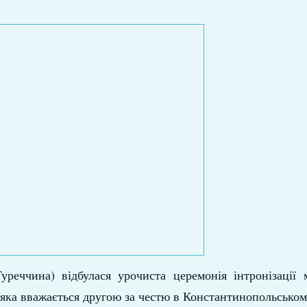
реччина) відбулася урочиста церемонія інтронізації 
 яка вважається другою за честю в Константинопольсько