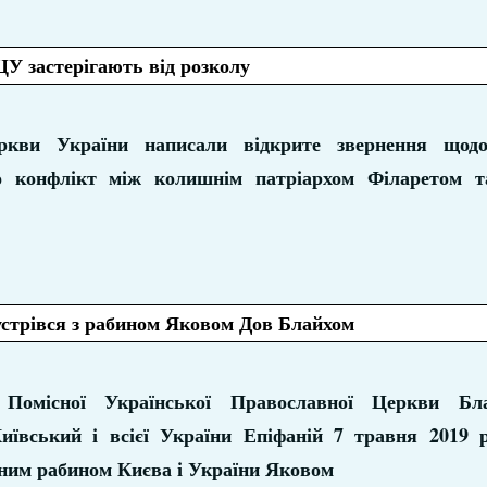
У застерігають від розколу
кви України написали відкрите звернення щодо
о конфлікт між колишнім патріархом Філаретом т
стрівся з рабином Яковом Дов Блайхом
 Помісної Української Православної Церкви Бл
ївський і всієї України Епіфаній 7 травня 2019 
вним рабином Києва і України Яковом