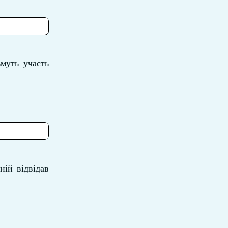
ьмуть участь
ій відвідав