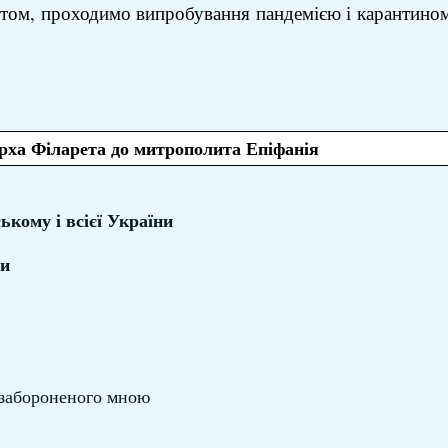
вітом, проходимо випробування пандемією і карантином
рха Філарета до митрополита Епіфанія
кому і всієї України
ви
 забороненого мною