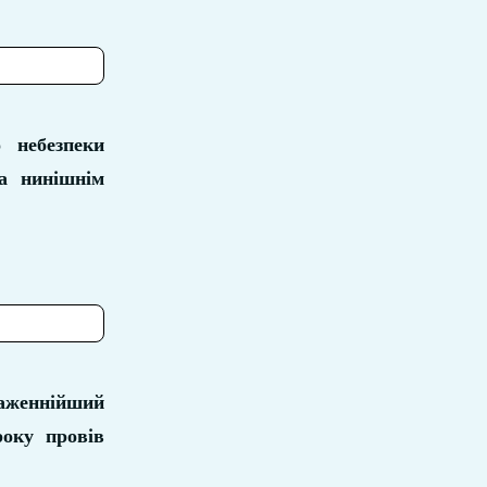
 небезпеки
а нинішнім
аженнійший
року провів