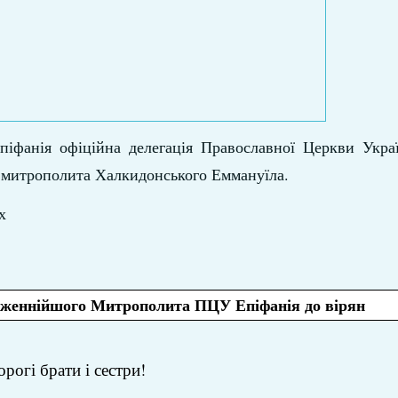
іфанія офіційна делегація Православної Церкви Украї
ї митрополита Халкидонського Еммануїла.
х
аженнійшого Митрополита ПЦУ Епіфанія до вірян
рогі брати і сестри!