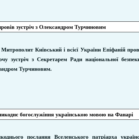
ровів зустріч з Олександром Турчиновим
Митрополит Київський і всієї України Епіфаній пров
очу зустріч з Секретарем Ради національної безпек
андром Турчиновим.
еликоднє богослужіння українською мовою на Фанарі
коднього послання Вселенського патріарха украї