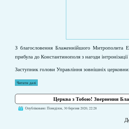
З благословення Блаженнійшого Митрополита Еп
прибула до Константинополя з нагоди інтронізаці
Заступник голови Управління зовнішніх церковни
Читати далі
Церква з Тобою! Звернення Бл
Опубліковано: Понеділок, 30 березня 2020, 22:28
До