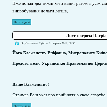
Вже понад два тижні ми з вами, разом з усім с
випробування долати легше,
Читати далі
Лист-погроза Патріа
Опубліковано: Субота, 01 червня 2019, 08:36
Його Блаженству Епіфанію, Митрополиту Київсь
Предстоятелю Української Православної Церк
Ваше Блаженство!
Отримав Ваш указ про прийняття в свою єпархію
Читати далі