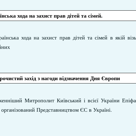
нська хода на захист прав дітей та сімей.
аїнська хода на захист прав дітей та сімей в якій віз
йних
очистий захід з нагоди відзначення Дня Європи
енніший Митрополит Київський і всієї України Епіфан
, організований Представництвом ЄС в Україні.