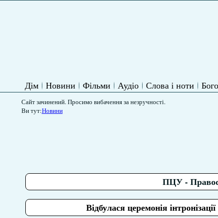
Дім
Новини
Фільми
Аудіо
Слова і ноти
Бого
Сайт зачинений. Просимо вибачення за незручності.
Ви тут:
Новини
ПЦУ - Правос
Відбулася церемонія інтронізац