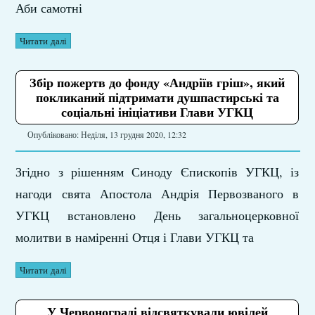
Аби самотні
Читати далі
Збір пожертв до фонду «Андріїв гріш», який
покликаний підтримати душпастирські та
соціальні ініціативи Глави УГКЦ
Опубліковано: Неділя, 13 грудня 2020, 12:32
Згідно з рішенням Синоду Єпископів УГКЦ, із
нагоди свята Апостола Андрія Первозваного в
УГКЦ встановлено День загальноцерковної
молитви в наміренні Отця і Глави УГКЦ та
Читати далі
У Червонограді відсвяткували ювілей