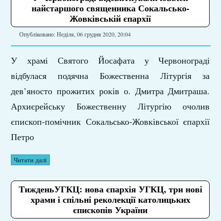
найстаршого священника Сокальсько-
Жовківській єпархії
Опубліковано: Неділя, 06 грудня 2020, 20:04
У храмі Святого Йосафата у Червонограді
відбулася подячна Божественна Літургія за
дев’яносто прожитих років о. Дмитра Дмитраша.
Архиєрейську Божественну Літургію очолив
єпископ-помічник Сокальсько-Жовківської єпархії
Петро
Читати далі
ТижденьУГКЦ: нова єпархія УГКЦ, три нові
храми і спільні реколекції католицьких
єпископів України