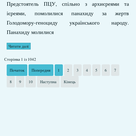
Предстоятель ПЦУ, спільно з архиєреями та
ієреями, помолилися панахиду за жертв
Голодомору-геноциду українського народу.
Панахиду молилися
Читати далі
Сторінка 1 із 1042
Початок
Попередня
1
2
3
4
5
6
7
8
9
10
Наступна
Кінець