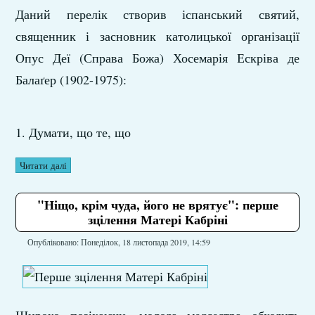
Даний перелік створив іспанський святий,
священник і засновник католицької організації
Опус Деї (Справа Божа) Хосемарія Ескріва де
Балаґер (1902-1975):
1. Думати, що те, що
Читати далі
"Ніщо, крім чуда, його не врятує": перше
зцілення Матері Кабріні
Опубліковано: Понеділок, 18 листопада 2019, 14:59