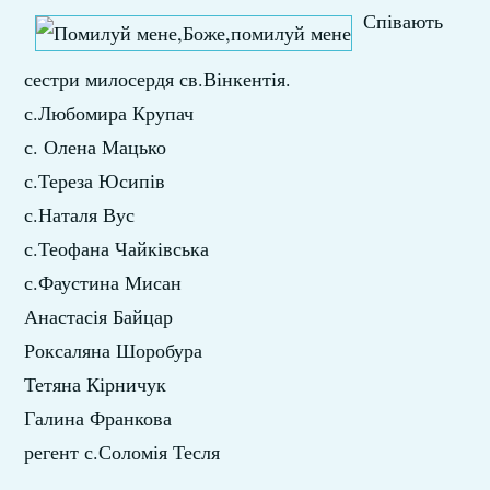
Співають
сестри милосердя св.Вінкентія.
с.Любомира Крупач
с. Олена Мацько
с.Тереза Юсипів
с.Наталя Вус
с.Теофана Чайківська
с.Фаустина Мисан
Анастасія Байцар
Роксаляна Шоробура
Тетяна Кірничук
Галина Франкова
регент с.Соломія Тесля