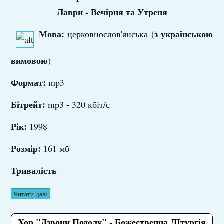
Лаври - Вечірня та Утреня
Мова:
з українською
церковнослов'янська (
вимовою
)
Формат:
mp3
Бітрейт:
mp3 - 320 кбіт/с
Рік:
1998
Розмір:
161 мб
Тривалість
Читати далі
Хор "Дзвони Подолу" - Божественна ЛІтургія