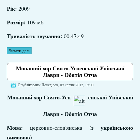
Рік:
2009
Розмір:
109 мб
Тривалість звучання:
00:47:49
Читати далі
Монаший хор Свято-Успенської Унівської
Лаври - Обятія Отча
Опубліковано: Понеділок, 09 квітня 2012, 19:00
Монаший хор Свято-Усп
енської Унівської
Лаври - Обятія Отча
Мова:
(з українською
церковно-слов'янська
вимовою)