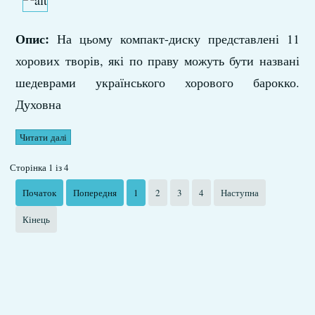
Опис:
На цьому компакт-диску представлені 11
хорових творів, які по праву можуть бути на­звані
шедеврами українського хорового барокко.
Духовна
Читати далі
Сторінка 1 із 4
Початок
Попередня
1
2
3
4
Наступна
Кінець