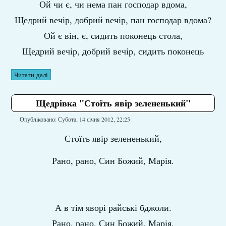
Ой чи є, чи нема пан господар вдома,
Щедрий вечір, добрий вечір, пан господар вдома?
Ой є він, є, сидить поконець стола,
Щедрий вечір, добрий вечір, сидить поконець
Читати далі
Щедрівка "Стоїть явір зелененький"
Опубліковано: Субота, 14 січня 2012, 22:25
Стоїть явір зелененький,
Рано, рано, Син Божий, Марія.
А в тім яворі райські бджоли.
Рано, рано, Син Божий, Марія.