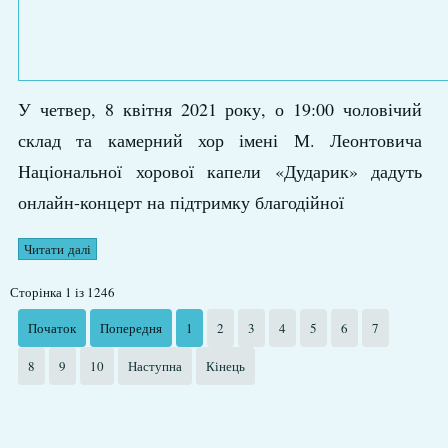
У четвер, 8 квітня 2021 року, о 19:00 чоловічий
склад та камерний хор імені М. Леонтовича
Національної хорової капели «Дударик» дадуть
онлайн-концерт на підтримку благодійної
Читати далі
Сторінка 1 із 1246
Початок
Попередня
1
2
3
4
5
6
7
8
9
10
Наступна
Кінець