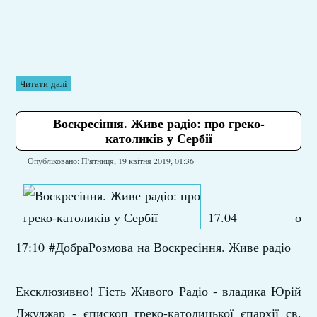
Читати далі
Воскресіння. Живе радіо: про греко-
католиків у Сербії
Опубліковано: П'ятниця, 19 квітня 2019, 01:36
17.04 о
17:10 #ДобраРозмова на Воскресіння. Живе радіо
Ексклюзивно! Гість Живого Радіо - владика Юрій
Джуджар - єпископ греко-католицької єпархії св.