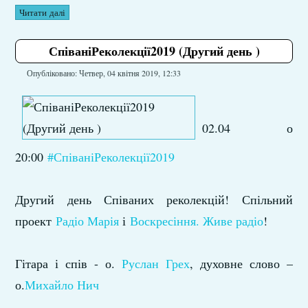
Читати далі
СпіваніРеколекції2019 (Другий день )
Опубліковано: Четвер, 04 квітня 2019, 12:33
02.04 о
20:00
#СпіваніРеколекції2019
Другий день Співаних реколекцій! Спільний
проект
Радіо Марія
​ і
Воскресіння. Живе радіо
!
Гітара і спів - о.
Руслан Грех
​, духовне слово –
о.
Михайло Нич