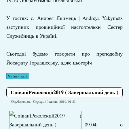
19:10 ДобраРозмова по-львівськи!
У гостях: с. Андрея Якимець | Andreya Yakymets
заступник провінційної настоятельки Сестер
Служебниць в Україні.
Сьогодні будемо говорити про преподобну
Йосафату Гордашеську, адже цьогоріч
Читати далі
СпіваніРеколекції2019 ( Завершальний день )
Опубліковано: Середа, 10 квітня 2019, 01:23
09.04 о