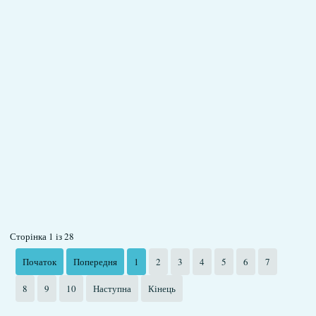
Сторінка 1 із 28
Початок
Попередня
1
2
3
4
5
6
7
8
9
10
Наступна
Кінець