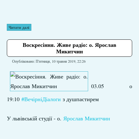
Читати далі
Воскресіння. Живе радіо: о. Ярослав
Микитчин
Опубліковано: П'ятниця, 10 травня 2019, 22:26
03.05 о
19:10
#ВечірніДіалоги
з душпастирем
У львівській студії - о.
Ярослав Микитчин