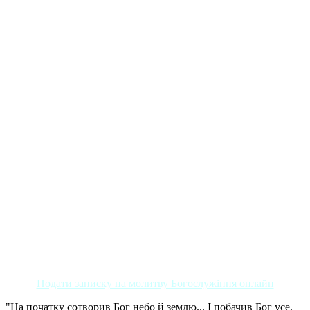
Подати записку на молитву Богослужіння онлайн
"На початку сотворив Бог небо й землю... І побачив Бог усе,