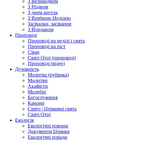
З Великоднем
З Різдвом
З днем ангела
З Вербною Неділею
Засівалки, засівання
З Йорданом
Проповіді
Проповіді на неділі і свята
Проповіді на піст
Сівач
Святі Отці (проповіді)
Проповіді (відео)
Духовність
Молитва (рубрика)
Молитви
Акафісти
Молебні
Богослужіння
Канони
Свято | Церковні свята
Святі Отці
Екологія
Екологічні новини
Документи Церкви
Екологічні поради