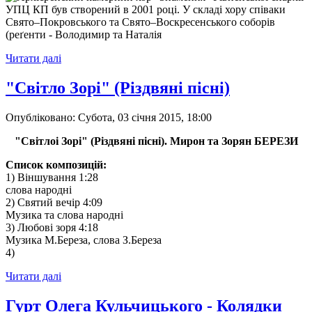
УПЦ КП був створений в 2001 році. У складі хору співаки
Свято–Покровського та Свято–Воскресенського соборів
(реґенти - Володимир та Наталія
Читати далі
"Cвітло Зорі" (Різдвяні пісні)
Опубліковано: Субота, 03 січня 2015, 18:00
"Світлоі Зорі" (Різдвяні пісні). Мирон та Зорян БЕРЕЗИ
Список композицій:
1) Віншування 1:28
слова народні
2) Святий вечір 4:09
Музика та слова народні
3) Любові зоря 4:18
Музика М.Береза, слова З.Береза
4)
Читати далі
Гурт Олега Кульчицького - Колядки