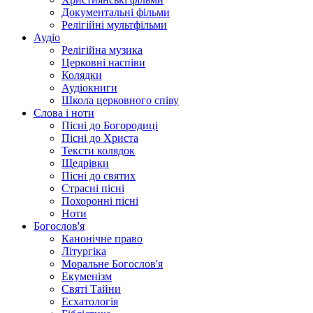
Документальні фільми
Релігійні мультфільми
Аудіо
Релігійна музика
Церковні наспіви
Колядки
Аудіокниги
Школа церковного співу
Слова і ноти
Пісні до Богородиці
Пісні до Христа
Тексти колядок
Щедрівки
Пісні до святих
Страсні пісні
Похоронні пісні
Ноти
Богослов'я
Канонічне право
Літургіка
Моральне Богослов'я
Екуменізм
Святі Тайни
Есхатологія