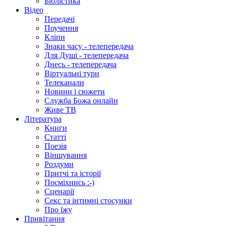
Біблістика
Відео
Передачі
Поучення
Кліпи
Знаки часу - телепередача
Для Душі - телепередача
Днесь - телепередача
Віртуальні тури
Телеканали
Новини і сюжети
Служба Божа онлайн
Живе ТВ
Література
Книги
Статті
Поезія
Віншування
Роздуми
Притчі та історії
Посміхнись :-)
Сценарії
Секс та інтимні стосунки
Про їжу
Привітання