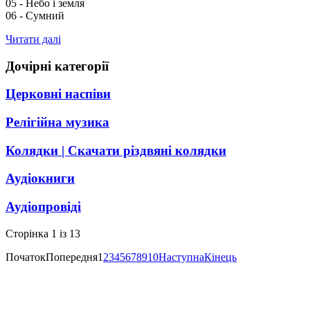
05 - Небо і земля
06 - Сумний
Читати далі
Дочірні категорії
Церковні наспіви
Релігійна музика
Колядки | Скачати різдвяні колядки
Аудіокниги
Аудіопровіді
Сторінка 1 із 13
Початок
Попередня
1
2
3
4
5
6
7
8
9
10
Наступна
Кінець