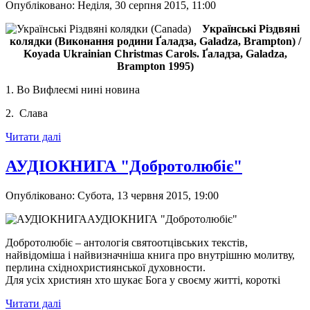
Опубліковано: Неділя, 30 серпня 2015, 11:00
Українські Різдвяні
колядки (Виконання родини
Ґ
аладза, Ga
la
dza,
Bram
pton) /
Koyada Ukrainian Christmas Carols.
Ґ
аладза, Ga
la
dza,
Bram
pton 1995)
1. Во Bифлеємі нині новина
2. Cлава
Читати далі
АУДІОКНИГА "Добротолюбіє"
Опубліковано: Субота, 13 червня 2015, 19:00
АУДІОКНИГА "Добротолюбіє"
Добротолюбіє – антологія святоотцівських текстів,
найвідоміша і найвизначніша книга про внутрішню молитву,
перлина східнохристиянської духовности.
Для усіх християн хто шукає Бога у своєму житті, короткі
Читати далі