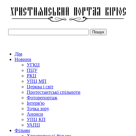
Дім
Новини
УГКЦ
ПЦУ
РКЦ
УПЦ МП
Церква і світ
Протестантські спільноти
Фоторепортаж
Інтерв'ю
Точка зору
Анонси
УПЦ КП
УАПЦ
Фільми
Християнські фільми