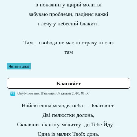
в покаянні у щирій молитві
забуваю проблеми, падіння важкі
і лечу у небесній блакиті.
Там... свобода не має ні страху ні сліз
там
Читати далі
Благовіст
Опубліковано: П'ятниця, 09 квітня 2010, 01:00
Найсвітліша мелодія неба — Благовіст.
Дві пелюстки долонь,
Склавши в квітку-молитву, до Тебе Йду —
Одна із малих Твоїх донь.