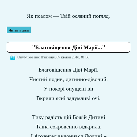
Як псалом — Твій осяяний погляд.
Читати далі
"Благовіщення Діві Марії..."
Опубліковано: П'ятниця, 09 квітня 2010, 01:00
Благовіщення Діві Марії.
Чистий подив, дитинно-дівочий.
У покорі опущені вії
Вкрили ясні задумливі очі.
Тиху радість цій Божій Дитині
Таїна сокровенно відкрила.
І Архангел вклонився Людині –