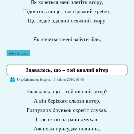
Як хочеться мені злетіти вгору,
Піднятись вище, ніж гірський хребет,
Що ледве вдалині осяжний взору.
Як хочеться мені забути біль,
Читати далі
Здавалось, що – той кволий вітер
Опубліковано: Неділя, 11 квітня 2010, 01:00
Здавалось, що – той кволий вітер?
А він берізкам сльози витер,
Розпухлих бруньок скрегіт слухав,
І трепетно на рани дмухав,
Аж поки присудам повинна,