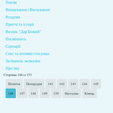
Поезія
Віншування | Вінчування
Роздуми
Притчі та історії
Вісник "Дар Божий"
Посміхнись
Сценарії
Секс та інтимні стосунки
Засівання, засівалки
Про їжу
Сторінка 146 із 153
Початок
Попередня
141
142
143
144
145
146
147
148
149
150
Наступна
Кінець