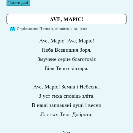
Читати далі
AVE, МАРІЄ!
Опубліковано: П'ятниця, 09 квітня 2010, 01:00
Ave, Маріє! Ave, Маріє!
Неба Всевишня Зоря.
Змучене серце благоговіє
Біля Твого вівтаря.
Ave, Маріє! Земна і Небесна.
З уст тиха сповідь зліта.
В наші заплакані душі і весни
Ллється Твоя Доброта.
Ave,