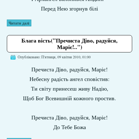
Перед Нею згорнув білі
Читати далі
Блага вість("Пречиста Діво, радуйся,
Маріє!..")
Опубліковано: П'ятниця, 09 квітня 2010, 01:00
Пречиста Діво, радуйся, Маріє!
Небесну радість ангел сповістив:
Ти світу принесеш живу Надію,
Щоб Бог Всевишній кожного простив.
Пречиста Діво, радуйся, Маріє!
До Тебе Божа