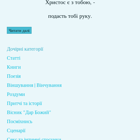
Христос є з тобою, -
подасть тобі руку.
Читати далі
Дочірні категорії
Статті
Книги
Поезія
Віншування | Вінчування
Роздуми
Притчі та історії
Вісник "Дар Божий"
Посміхнись
Сценарії
Секс та інтимні стосунки