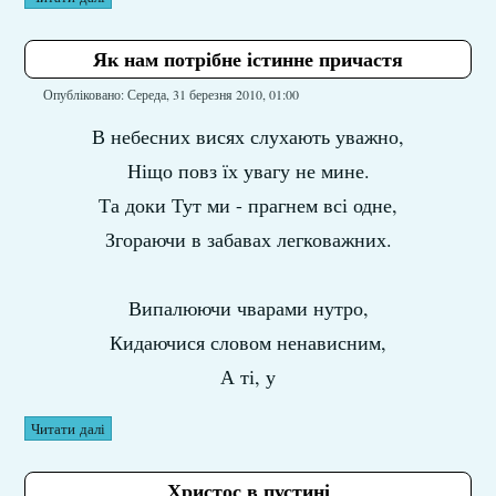
Як нам потрібне істинне причастя
Опубліковано: Середа, 31 березня 2010, 01:00
В небесних висях слухають уважно,
Ніщо повз їх увагу не мине.
Та доки Тут ми - прагнем всі одне,
Згораючи в забавах легковажних.
Випалюючи чварами нутро,
Кидаючися словом ненависним,
А ті, у
Читати далі
Христос в пустині