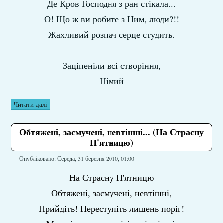
Де Кров Господня з ран стікала...
О! Що ж ви робите з Ним, люди?!!
Жахливий розпач серце студить.
Заціпеніли всі створіння,
Німий
Читати далі
Обтяжені, засмучені, невтішні... (На Страсну
П'ятницю)
Опубліковано: Середа, 31 березня 2010, 01:00
На Страсну П'ятницю
Обтяжені, засмучені, невтішні,
Прийдіть! Переступіть лишень поріг!