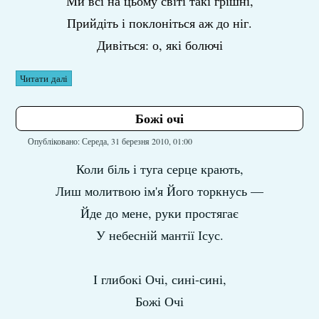
Ми всі на цьому світі такі грішні,
Прийдіть і поклоніться аж до ніг.
Дивіться: о, які болючі
Читати далі
Божі очі
Опубліковано: Середа, 31 березня 2010, 01:00
Коли біль і туга серце крають,
Лиш молитвою ім'я Його торкнусь —
Йде до мене, руки простягає
У небесній мантії Ісус.
І глибокі Очі, сині-сині,
Божі Очі