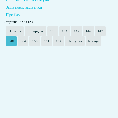
Засівання, засівалки
Про їжу
Сторінка 148 із 153
Початок
Попередня
143
144
145
146
147
148
149
150
151
152
Наступна
Кінець