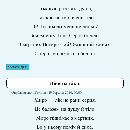
І оживає розп’ята душа,
І воскресає скалічене тіло.
Ні! Ти ніколи мене не лишав!
Болем моїм Твоє Серце боліло.
З мертвих Воскреслий! Живіший живих!
З терня колючого, з болю і
Читати далі
Ліки на віки.
Опубліковано: П'ятниця, 19 березня 2010, 00:00
Миро — лік на рани серця,
Це бальзам на душу й тіло.
Миро піднімає з мертвих,
Бо у ньому поміч й сила.