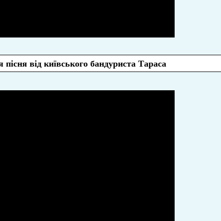
 пісня від київського бандуриста Тараса