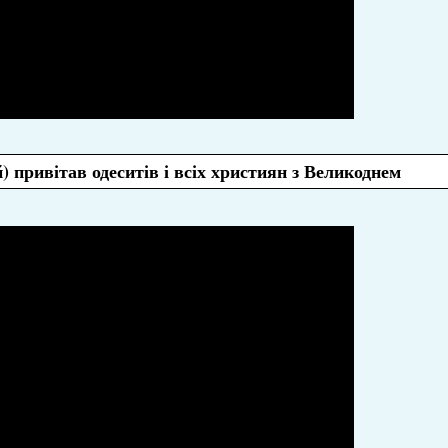
привітав одеситів і всіх християн з Великоднем