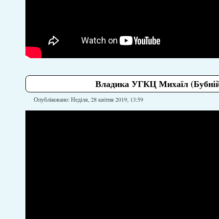
Владика УГКЦ Михаїл (Бубній) 
Опубліковано: Неділя, 28 квітня 2019, 13:59