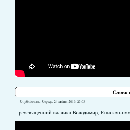
Слово 
Опубліковано: Середа, 24 квітня 2019, 23:03
Преосвященний владика Володимир, Єпископ-помі