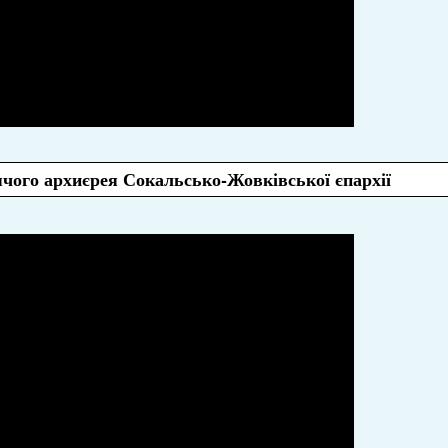
чого архиєрея Сокальсько-Жовківської єпархії