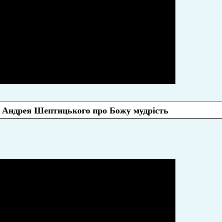
Андрея Шептицького про Божу мудрість