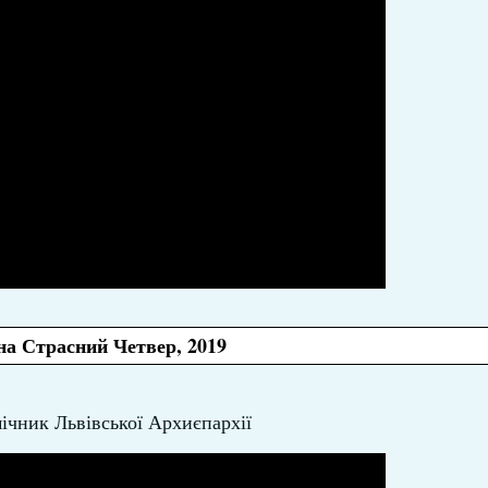
на Страсний Четвер, 2019
чник Львівської Архиєпархії