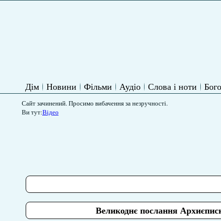
Дім
Новини
Фільми
Аудіо
Слова і ноти
Бого
Сайт зачинений. Просимо вибачення за незручності.
Ви тут:
Відео
Великоднє послання Архиєписк