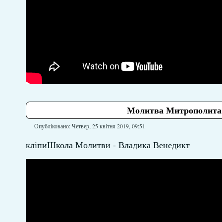
Молитва Митрополита 
Опубліковано: Четвер, 25 квітня 2019, 09:51
кліпиШкола Молитви - Владика Венедикт