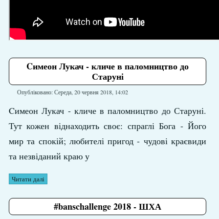
Cимеон Лукач - кличе в паломництво до
Старуні
Опубліковано: Середа, 20 червня 2018, 14:02
Cимеон Лукач - кличе в паломництво до Старуні.
Тут кожен віднаходить своє: спраглі Бога - Його
мир та спокій; любителі пригод - чудові краєвиди
та незвіданий краю у
Читати далі
#banschallenge 2018 - ШХА