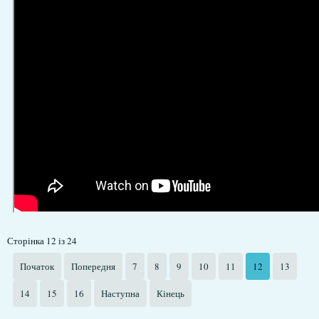
Сторінка 12 із 24
Початок
Попередня
7
8
9
10
11
12
13
14
15
16
Наступна
Кінець