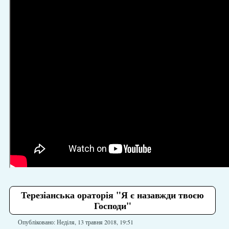
Терезіанська ораторія "Я є назавжди твоєю
Господи"
Опубліковано: Неділя, 13 травня 2018, 19:51