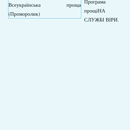
Програма
прощіНА
СЛУЖБІ ВІРИ.