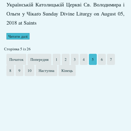
Українській Католицькій Церкві Св. Володимира і
Ольги у Чікаґо Sunday Divine Liturgy on August 05,
2018 at Saints
Читати далі
Сторінка 5 із 26
Початок
Попередня
1
2
3
4
5
6
7
8
9
10
Наступна
Кінець