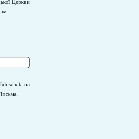
цької Церкви
нам.
aluschak
на
 Письма.