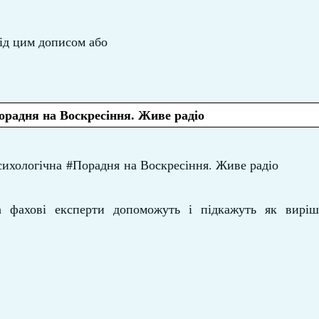
ід цим дописом або
орадня на Воскресіння. Живе радіо
Психологічна #Порадня на Воскресіння. Живе радіо
а фахові експерти допоможуть і підкажуть як вирі