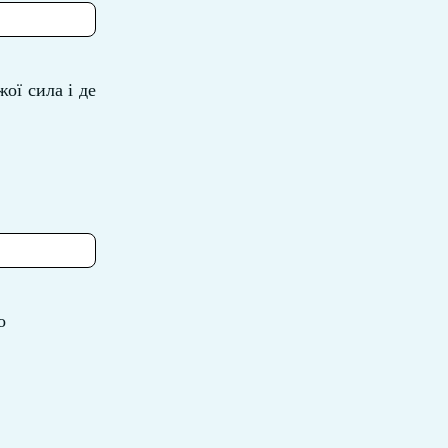
ої сила і де
о