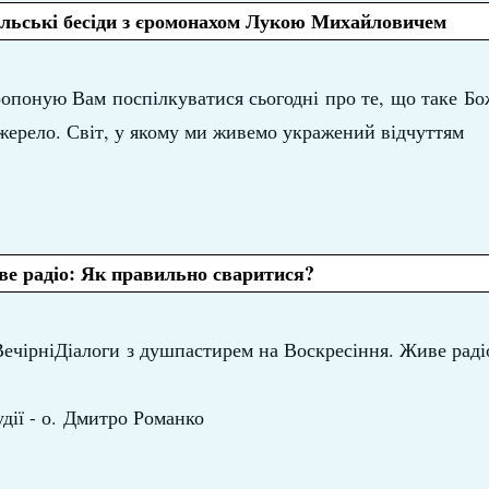
ські бесіди з єромонахом Лукою Михайловичем
ропоную Вам поспілкуватися сьогодні про те, що таке Бож
джерело. Світ, у якому ми живемо укражений відчуттям
ве радіо: Як правильно сваритися?
ВечірніДіалоги з душпастирем на Воскресіння. Живе раді
удії - о. Дмитро Романко