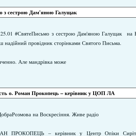
 з сестрою Дам'яною Галущак
а 25.01 #СвятеПисьмо з сестрою Дам'яною Галущак на 
аш надійний провідник сторінками Святого Письма.
нченно. Але мандрівка може
ість о. Роман Прокопець – керівник у ЦОП ЛА
#ДобраРозмова на Воскресіння. Живе радіо
МАН ПРОКОПЕЦЬ – керівник у Центр Опіки Сиріт 