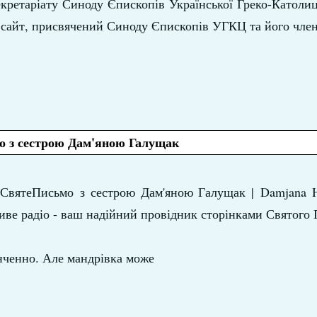
кретаріату Синоду Єпископів Української Греко-Католи
 сайт, присвячений Синоду Єпископів УГКЦ та його чле
 з сестрою Дам'яною Галущак
 #СвятеПисьмо з сестрою Дам'яною Галущак |
Damjana H
иве радіо - ваш надійний провідник сторінками Святого
нченно. Але мандрівка може