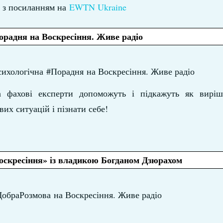
з посиланням на
EWTN Ukraine
орадня на Воскресіння. Живе радіо
Психологічна
#
Порадня
на Воскресіння. Живе радіо
а фахові експерти допоможуть і підкажуть як вирі
их ситуацій і пізнати себе!
Воскресіння» із владикою Богданом Дзюрахом
#ДобраРозмова на Воскресіння. Живе радіо