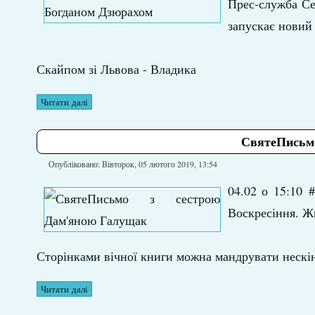
Прес-служба Се
запускає новий
Скайпом зі Львова - Владика
Читати далі
СвятеПисьмо
Опубліковано: Вівторок, 05 лютого 2019, 13:54
04.02 о 15:10
Воскресіння. Ж
Сторінками вічної книги можна мандрувати нескі
Читати далі