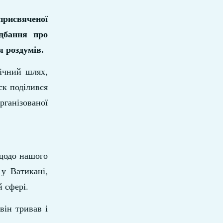
присвяченої
 дбання про
я роздумів.
нічний шлях,
ск поділився
рганізованої
 щодо нашого
 у Ватикані,
й сфері.
він тривав і