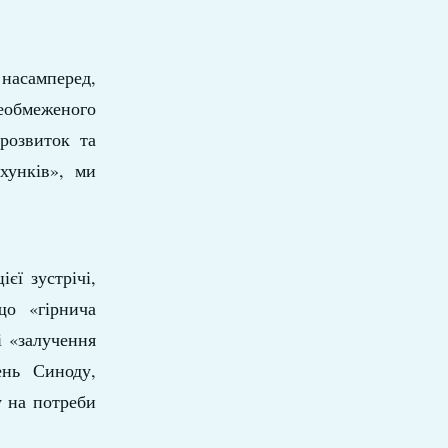
насамперед,
обмеженого
розвиток та
хунків», ми
єї зустрічі,
що «гірнича
і «залучення
ень Синоду,
у на потреби