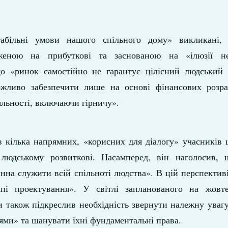
абільні умови нашого спільного дому» викликані, 
женою на прибуткові та заснованою на «ілюзії не
о «ринок самостійно не гарантує цілісний людський 
ожливо забезпечити лише на основі фінансових розра
яльності, включаючи гірничу».
кілька напрямних, «корисних для діалогу» учасників ці
 людському розвиткові. Насамперед, він наголосив, 
винна служити всій спільноті людства». В цій перспектив
і проектування». У світлі запланованого на жовт
и також підкреслив необхідність звернути належну уваг
іями» та шанувати їхні фундаментальні права.