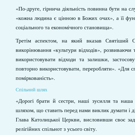
«По-друге, гірнича діяльність повинна бути на сл
«кожна людина є цінною в Божих очах», а її фун
соціального та економічного становища».
Третім аспектом, на який вказав Святіший От
викорінювання «культури відходів», розвиваючи 
використовувати відходи та залишки, застосов
повторно використовувати, переробляти». «Для сп
поміркованість».
Спільний шлях
«Дорогі брати й сестри, наші зусилля та наша 
шляхом, що ставить перед нами виклик думати і ді
Глава Католицької Церкви, висловивши своє зад
релігійних спільнот з усього світу.