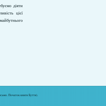
ебуємо діяти
ивість цієї
 майбутнього
исьмо. Початок книги Буття).