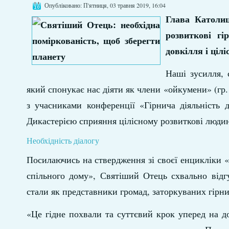
Опубліковано: П'ятниця, 03 травня 2019, 16:04
Глава Католиц
розвиткові гі
довкілля і ціл
Наші зусилля, 
який спонукає нас діяти як члени «ойкумени» (гр.
з учасниками конференції «Гірнича діяльність 
Дикастерією сприяння цілісному розвиткові людин
Необхідність діалогу
Посилаючись на ствердження зі своєї енцикліки 
спільного дому», Святіший Отець схвально відгу
стали як представники громад, заторкуваних гірнич
«Це гідне похвали та суттєвий крок уперед на до