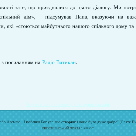
вості зате, що приєдналися до цього діалогу. Ми потр
спільний дім», – підсумував Папа, вказуючи на важл
ми, які «стоються майбутнього нашого спільного дому та
з посиланням на
Радіо Ватикан
.
Подати записку на молитву Богослужіння онлайн
бо й землю... І побачив Бог усе, що створив: і воно було дуже добре" (Святе П
ХРИСТИЯНСЬКИЙ ПОРТАЛ
КІРІОС.