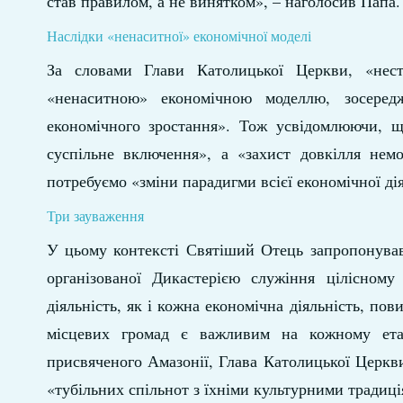
став правилом, а не винятком», – наголосив Папа.
Наслідки «ненаситної» економічної моделі
За словами Глави Католицької Церкви, «нест
«ненаситною» економічною моделлю, зосеред
економічного зростання». Тож усвідомлюючи, щ
суспільне включення», а «захист довкілля нем
потребуємо «зміни парадигми всієї економічної ді
Три зауваження
У цьому контексті Святіший Отець запропонував 
організованої Дикастерією служіння цілісному
діяльність, як і кожна економічна діяльність, по
місцевих громад є важливим на кожному етап
присвяченого Амазонії, Глава Католицької Церкв
«тубільних спільнот з їхніми культурними традиц