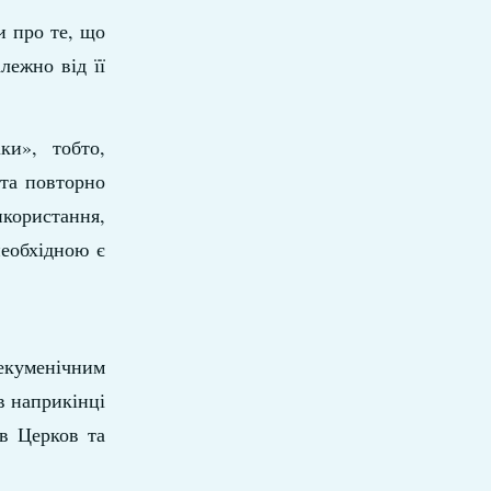
и про те, що
лежно від її
ки», тобто,
 та повторно
користання,
необхідною є
екуменічним
в наприкінці
в Церков та