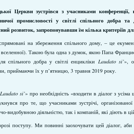
ької Церкви зустрівся з учасниками конференції, 
рничої промисловості у світлі спільного добра та
існий розвиток, запропонувавши їм кілька критеріїв дл
спрямовані на збереження спільного дому, – це екуме
 вселенної). Такою була одна з думок, якою Папа Франци
для спільного добра у світлі енцикліки
Laudato si’
», о
и, приймаючи їх у п’ятницю, 3 травня 2019 року.
«
Laudato si’
» про необхідність «входити в діалог з усіма
кнувся про те, що учасниками зустрічі, організованої
о-видобувною діяльністю, так і компаній, які діють в ці
розі поступу. Ми повинні заохочувати цей діалог, аби 