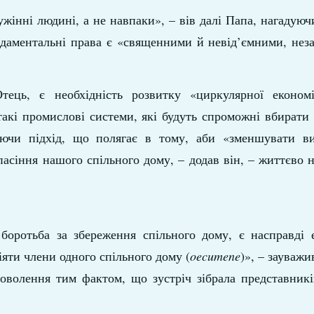
ужінні людині, а не навпаки», – вів далі Папа, нагадуюч
даментальні права є «священними й невід’ємними, неза
ець, є необхідність розвитку «циркулярної економі
такі промислові системи, які будуть спроможні вбирати
уючи підхід, що полягає в тому, аби «зменшувати ви
асіння нашого спільного дому, – додав він, – життєво 
боротьба за збереження спільного дому, є насправді 
яти члени одного спільного дому (
oecumene
)», – зауважи
оволення тим фактом, що зустріч зібрала представникі