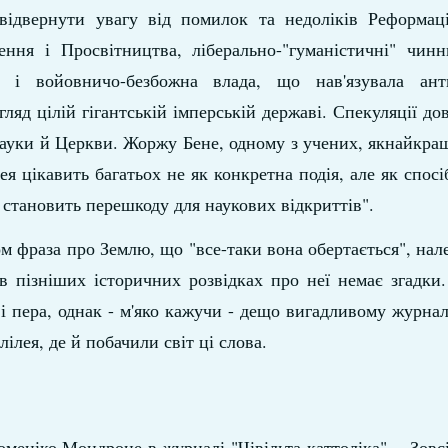
 відвернути увагу від помилок та недоліків Реформаці
ження і Просвітництва, ліберально-"гуманістичні" чин
у і войовничо-безбожна влада, що нав'язувала ант
гляд цілій гігантській імперській державі. Спекуляції до
науки й Церкви. Жоржу Бене, одному з учених, якнайкра
лея цікавить багатьох не як конкретна подія, але як спос
становить перешкоду для наукових відкриттів".
 фраза про Землю, що "все-таки вона обертається", нал
 в пізніших історичних розвідках про неї немає згадки
 пера, однак - м'яко кажучи - дещо вигадливому журнал
ілея, де й побачили світ ці слова.
Доменіко Мондроне в журналі "Чівільта каттоліка". - Зовс