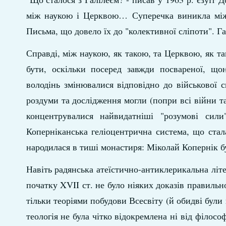
між наукою і Церквою… Суперечка виникла між 
Письма, що довело їх до "колективної сліпоти". 
Справді, між наукою, як такою, та Церквою, як так
бути, оскільки посеред завжди посвареної, щ
володінь змінювалися відповідно до військової 
роздуми та дослідження могли (попри всі війни та
концентрувалися найвидатніші "розумові сил
Коперніканська геліоцентрична система, що ста
народилася в тиші монастиря: Міколай Копернік б
Навіть радянська атеїстично-антиклерикальна літер
початку XVII ст. не було ніяких доказів правильн
тільки теоріями побудови Всесвіту (й обидві бул
теологія не була чітко відокремлена ні від філосо