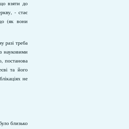
що взяти до
ркву, - стає
що (як вони
му разі треба
із науковими
о, постанова
еєві та його
блікаціях не
було близько