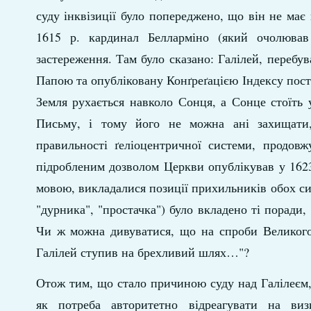
суду інквізиції було попереджено, що він не має
1615 р. кардинал Белларміно (який очолював
застереження. Там було сказано: Галілей, перебув
Папою та опубліковану Конґреґацією Індексу поста
Земля рухається навколо Сонця, а Сонце стоїть у
Письму, і тому його не можна ані захищати,
правильності ґеліоцентричної системи, продов
підробленим дозволом Церкви опублікував у 162
мовою, викладалися позиції прихильників обох сис
"дурника", "простачка") було вкладено ті поради
Чи ж можна дивуватися, що на спроби Великого 
Галілей ступив на брехливий шлях…"?
Отож тим, що стало причиною суду над Галілеєм,
як потреба авторитетно відреагувати на виз