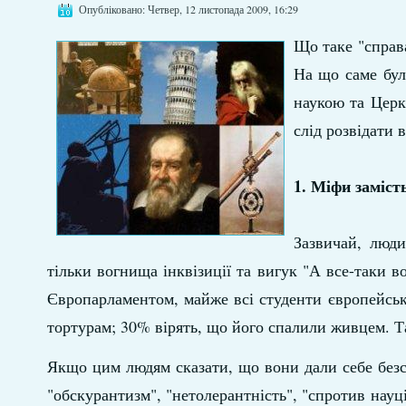
Опубліковано: Четвер, 12 листопада 2009, 16:29
Що таке "справ
На що саме бул
наукою та Церк
слід розвідати
1. Міфи заміст
Зазвичай, люди
тільки вогнища інквізиції та вигук "А все-таки в
Європарламентом, майже всі студенти європейськи
тортурам; 30% вірять, що його спалили живцем. Т
Якщо цим людям сказати, що вони дали себе без
"обскурантизм", "нетолерантність", "спротив науц