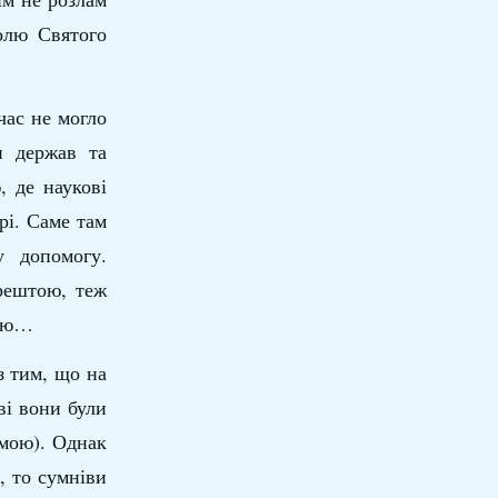
олю Святого
час не могло
и держав та
, де наукові
рі. Саме там
у допомогу.
зрештою, теж
ією…
з тим, що на
ві вони були
емою). Однак
, то сумніви