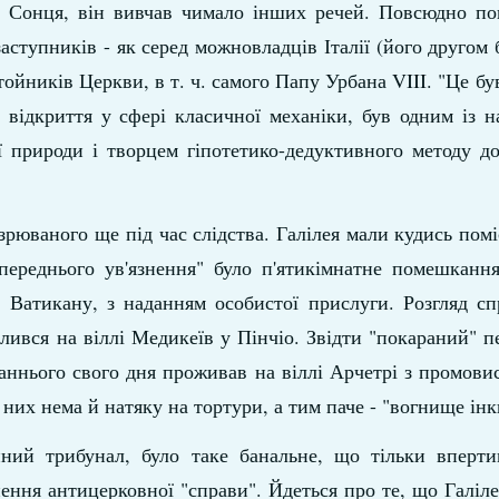
о Сонця, він вивчав чимало інших речей. Повсюдно по
аступників - як серед можновладців Італії (його другом
тойників Церкви, в т. ч. самого Папу Урбана VIII. "Це бу
і відкриття у сфері класичної механіки, був одним із 
ї природи і творцем гіпотетико-дедуктивного методу до
зрюваного ще під час слідства. Галілея мали кудись пом
ереднього ув'язнення" було п'ятикімнатне помешкання
 Ватикану, з наданням особистої прислуги. Розгляд сп
лився на віллі Медикеїв у Пінчіо. Звідти "покараний" п
станнього свого дня проживав на віллі Арчетрі з промов
них нема й натяку на тортури, а тим паче - "вогнище інкв
йний трибунал, було таке банальне, що тільки вперт
ння антицерковної "справи". Йдеться про те, що Галіле