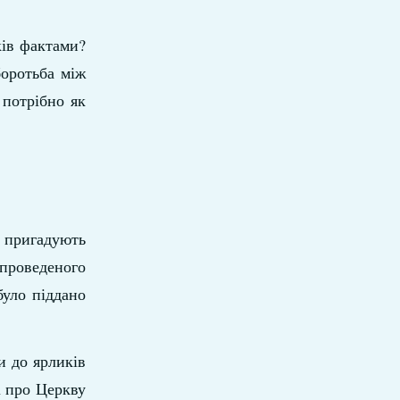
ків фактами?
боротьба між
 потрібно як
 пригадують
 проведеного
було піддано
и до ярликів
і про Церкву