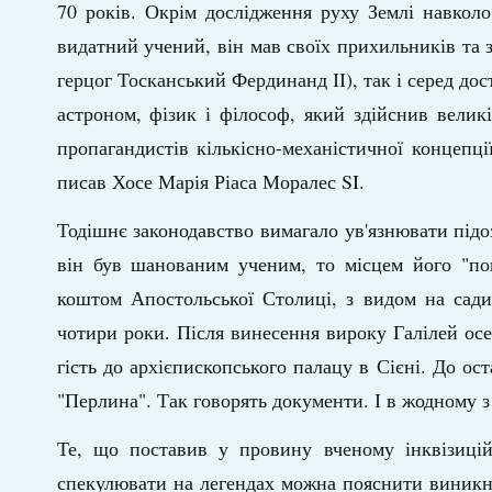
70 років. Окрім дослідження руху Землі навкол
видатний учений, він мав своїх прихильників та з
герцог Тосканський Фердинанд ІІ), так і серед дос
астроном, фізик і філософ, який здійснив велик
пропагандистів кількісно-механістичної концепці
писав Хосе Марія Ріаса Моралес SI.
Тодішнє законодавство вимагало ув'язнювати підо
він був шанованим ученим, то місцем його "поп
коштом Апостольської Столиці, з видом на сади
чотири роки. Після винесення вироку Галілей осе
гість до архієпископського палацу в Сієні. До о
"Перлина". Так говорять документи. І в жодному з 
Те, що поставив у провину вченому інквізиці
спекулювати на легендах можна пояснити виникне