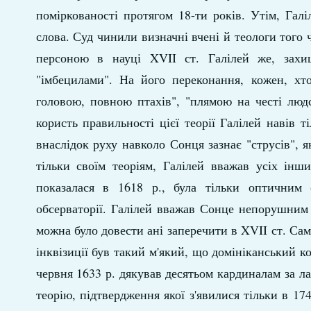
поміркованості протягом 18-ти років. Утім, Гал
слова. Суд чинили визначні вчені й теологи того 
персоною в науці XVII ст. Галілей же, захи
"імбецилами". На його переконання, кожен, хто
головою, повною птахів", "плямою на честі люд
користь правильності цієї теорії Галілей навів 
внаслідок руху навколо Сонця зазнає "струсів", 
тільки своїм теоріям, Галілей вважав усіх інш
показалася в 1618 р., була тільки оптичним 
обсерваторії. Галілей вважав Сонце непорушним 
можна було довести ані заперечити в XVII ст. Сам
інквізиції був такий м'який, що домініканський к
червня 1633 р. дякував десятьом кардиналам за ла
теорію, підтвердження якої з'явилися тільки в 17