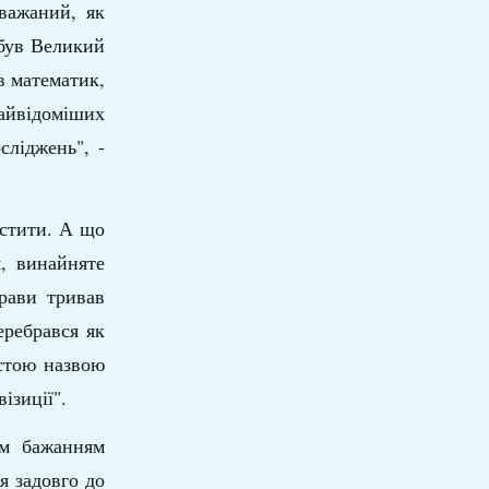
важаний, як
 був Великий
в математик,
найвідоміших
сліджень", -
істити. А що
, винайняте
рави тривав
еребрався як
истою назвою
ізиції".
им бажанням
я задовго до