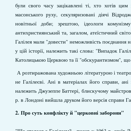
були свого часу зацікавлені ті, хто хотів цим
масонського руху, секуляризовані діячі Відрод
новітньої доби; зрештою, ідеологи комунізм
антихристиянський та, загалом, атеїстичний світо
Галілея мали "довести" неможливість поєднання 
у цій історії, належить такі слова: "Випадок Галі
Католицькою Церквою та її "обскурантизмом", що 
А розтиражована художньою літературою і театром
не Галілеєві. Ані в матеріалах його справи, ані
належить Джузеппе Баттері, блискучому майстрові
р. в Лондоні вийшла друком його версія справи Гал
2. Про суть конфлікту й "церковні заборони"
"Що сталося з Галілеєм? - писав у 1963 р. єзуїт 