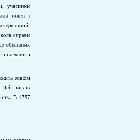
ї, учасники
ники нової і
ицерковний,
вкола справи
ще обізнаних
іб полеміки з
ежить зовсім
. Цей вислів
істу. В 1757
ім не розлам