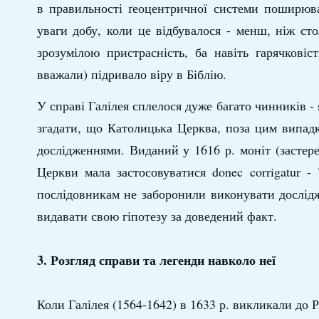
в правильності ґеоцентричної системи поширюв
уваги добу, коли це відбувалося - менш, ніж сто
зрозумілою пристрасність, ба навіть гарячкові
вважали) підривало віру в Біблію.
У справі Галілея сплелося дуже багато чинників - я
згадати, що Католицька Церква, поза цим випадк
дослідженнями. Виданий у 1616 р. моніт (застере
Церкви мала застосовуватися donec corrigatur -
послідовникам не заборонили виконувати дослідже
видавати свою гіпотезу за доведений факт.
3. Розгляд справи та легенди навколо неї
Коли Галілея (1564-1642) в 1633 р. викликали до 