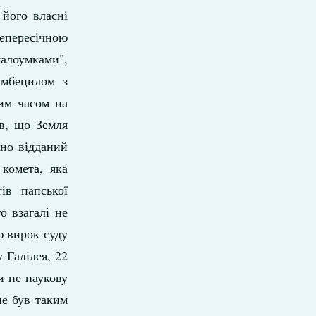
 його власні
непересічною
алоумками",
імбецилом з
им часом на
ав, що Земля
дно відданий
комета, яка
ів папської
о взагалі не
ю вирок суду
 Галілея, 22
и не наукову
не був таким