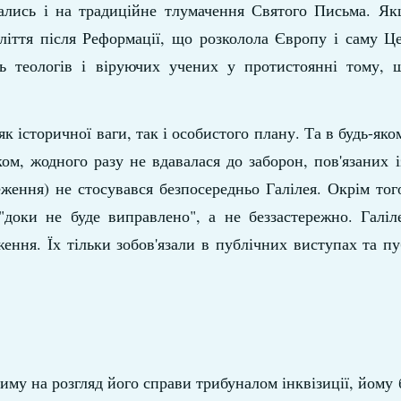
ались і на традиційне тлумачення Святого Письма. Як
ліття після Реформації, що розколола Європу і саму Це
сть теологів і віруючих учених у протистоянні тому, 
к історичної ваги, так і особистого плану. Та в будь-яко
ом, жодного разу не вдавалася до заборон, пов'язаних 
ження) не стосувався безпосередньо Галілея. Окрім тог
 "доки не буде виправлено", а не беззастережно. Галіл
ння. Їх тільки зобов'язали в публічних виступах та пу
Риму на розгляд його справи трибуналом інквізиції, йому 