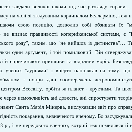
ілеєві завдали великої шкоди під час розгляду справи…
часу на чолі зі згадуваним кардиналом Белларміно, теж 
щаючи свою позицію, дозволив собі обзивати їх "м
 не визнає правдивості коперніканської системи, є "
ського роду", таким, що "не вийшов із дитинства"… Т
тільки один арґумент, і той помилковий. Він стверджув
які й спричиняють припливи та відпливи морів. Безогля
их учених "дурнями" і вперто наполягав на тому, що 
обманом - попри дані спостережень астрономів-єзуїт
центром Всесвіту, орбіти ж планет - круглими. Та цьог
е через неможливість ані довести, ані спростувати теорі
онвент Санта Марія Мінерва, вислухавши звіт про справу
гідність покарання, визначеного вченому. Бо засуджувал
48 р., і не передового вченого, котрий теж помилявся й 