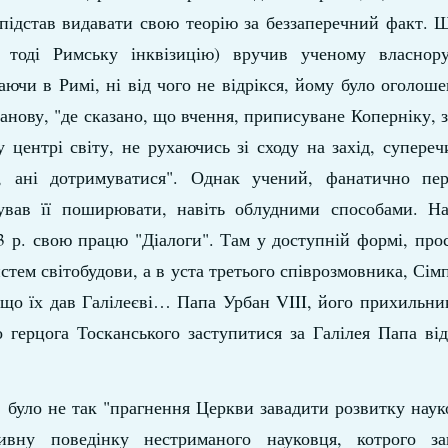
 підстав видавати свою теорію за беззаперечний факт. 
 тоді Римську інквізицію) вручив ученому власнор
аючи в Римі, ні від чого не відрікся, йому було оголош
нову, "де сказано, що вчення, приписуване Коперніку, з
 центрі світу, не рухаючись зі сходу на захід, супере
 ані дотримуватися". Однак учений, фанатично пе
жував її поширювати, навіть облудними способами. На
3 р. свою працю "Діалоги". Там у доступній формі, пр
тем світобудови, а в уста третього співрозмовника, Сімп
, що їх дав Галілеєві… Папа Урбан VIII, його прихильни
герцога Тосканського заступитися за Галілея Папа від
 було не так "прагнення Церкви завадити розвитку наук
ивну поведінку нестриманого науковця, котрого з