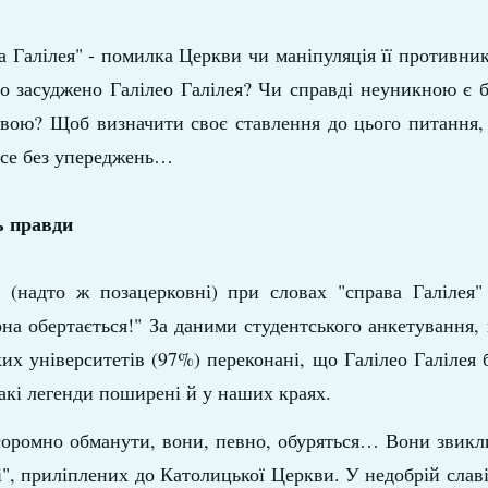
а Галілея" - помилка Церкви чи маніпуляція її противни
о засуджено Галілео Галілея? Чи справді неуникною є 
вою? Щоб визначити своє ставлення до цього питання,
 все без упереджень…
ь правди
 (надто ж позацерковні) при словах "справа Галілея"
она обертається!" За даними студентського анкетування,
х університетів (97%) переконані, що Галілео Галілея 
акі легенди поширені й у наших краях.
соромно обманути, вони, певно, обуряться… Вони звикл
і", приліплених до Католицької Церкви. У недобрій слав