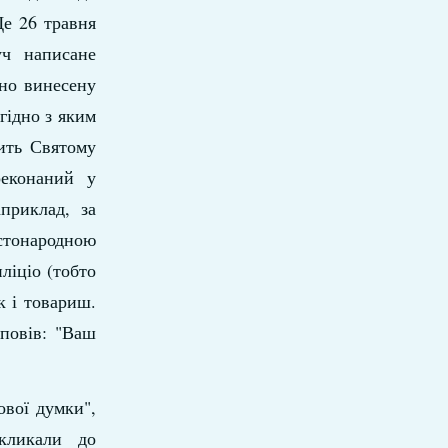
Ще 26 травня
уч написане
ено винесену
гідно з яким
чить Святому
реконаний у
приклад, за
остонародною
ліціо (тобто
к і товариш.
повів: "Ваш
ової думки",
акликали до