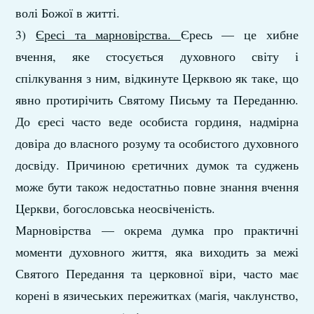
волі Божої в житті.
3)
Єресі та марновірства.
Єресь — це хибне
вчення, яке стосується духовного світу і
спілкування з ним, відкинуте Церквою як таке, що
явно протирічить Святому Письму та Переданню.
До єресі часто веде особиста гординя, надмірна
довіра до власного розуму та особистого духовного
досвіду. Причиною єретичних думок та суджень
може бути також недостатньо повне знання вчення
Церкви, богословська неосвіченість.
Марновірства — окрема думка про практичні
моменти духовного життя, яка виходить за межі
Святого Передання та церковної віри, часто має
корені в язичеських пережитках (магія, чаклунство,