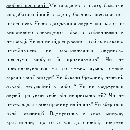
любові першості.
Ми впадаємо в нього, бажаючи
сподобатися іншій людині, боячись знеславитися
перед нею. Через догоджання людям ми часто не
викриваємо очевидного гріха, є спільниками в
неправді. Чи ми не підлещувалися, тобто, вдавано,
перебільшено не захоплювалися людиною,
прагнучи здобути її прихильність? Чи не
пристосовувалися ми до чужих думок, смаків
заради своєї вигоди? Чи бували брехливі, нечесні,
лукаві, несумлінні в роботі? Чи не зраджували
людей, рятуючи себе від неприємностей? Чи не
перекладали свою провину на інших? Чи зберігали
чужі таємниці? Вдумуючись в своє минуле,
християнин, що готується до сповіді, повинен