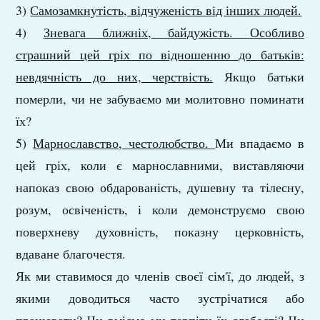
3)
Самозамкнутість, відчуженість від інших людей.
4)
Зневага ближніх, байдужість. Особливо
страшний цей гріх по відношенню до батьків:
невдячність до них, черствість.
Якщо батьки
померли, чи не забуваємо ми молитовно поминати
їх?
5)
Марнославство, честолюбство.
Ми впадаємо в
цей гріх, коли є марнославними, виставляючи
напоказ свою обдарованість, душевну та тілесну,
розум, освіченість, і коли демонструємо свою
поверхневу духовність, показну церковність,
вдаване благочестя.
Як ми ставимося до членів своєї сім'ї, до людей, з
якими доводиться часто зустрічатися або