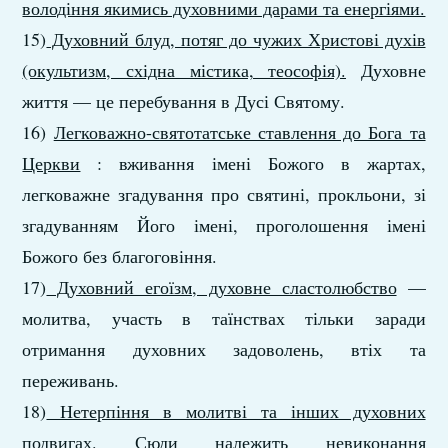
володіння якимись духовними дарами та енергіями.
15)
Духовний блуд, потяг до чужих Христові духів
(окультизм, східна містика, теософія).
Духовне
життя — це перебування в Дусі Святому.
16)
Легковажно-святотатське ставлення до Бога та
Церкви
: вживання імені Божого в жартах,
легковажне згадування про святині, прокльони, зі
згадуванням Його імені, проголошення імені
Божого без благоговіння.
17)
Духовний егоїзм, духовне сластолюбство
—
молитва, участь в таїнствах тільки заради
отримання духовних задоволень, втіх та
переживань.
18)
Нетерпіння в молитві та інших духовних
подвигах.
Сюди належить невиконання