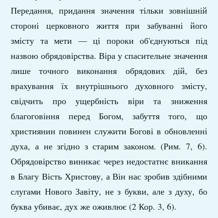
Передання, придання значення тільки зовнішній
стороні церковного життя при забуванні його
змісту та мети — ці пороки об'єднуються під
назвою обрядовірства. Віра у спасительне значення
лише точного виконання обрядових дій, без
врахування їх внутрішнього духовного змісту,
свідчить про ущербність віри та зниження
благоговіння перед Богом, забуття того, що
християнин повинен служити Богові в обновленні
духа, а не згідно з старим законом. (Рим. 7, 6).
Обрядовірство виникає через недостатнє вникання
в Благу Вість Христову, а Він нас зробив здібними
слугами Нового Завіту, не з букви, але з духу, бо
буква убиває, дух же оживлює (2 Кор. 3, 6).