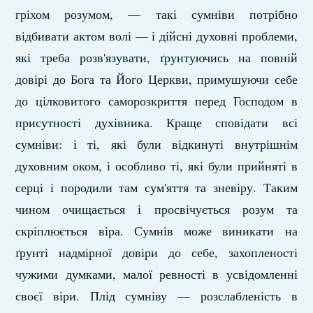
гріхом розумом, — такі сумніви потрібно
відбивати актом волі — і дійсні духовні проблеми,
які треба розв'язувати, ґрунтуючись на повній
довірі до Бога та Його Церкви, примушуючи себе
до цілковитого саморозкриття перед Господом в
присутності духівника. Краще сповідати всі
сумніви: і ті, які були відкинуті внутрішнім
духовним оком, і особливо ті, які були прийняті в
серці і породили там сум'яття та зневіру. Таким
чином очищається і просвічується розум та
скріплюється віра. Сумнів може виникати на
ґрунті надмірної довіри до себе, захопленості
чужими думками, малої ревності в усвідомленні
своєї віри. Плід сумніву — розслабленість в