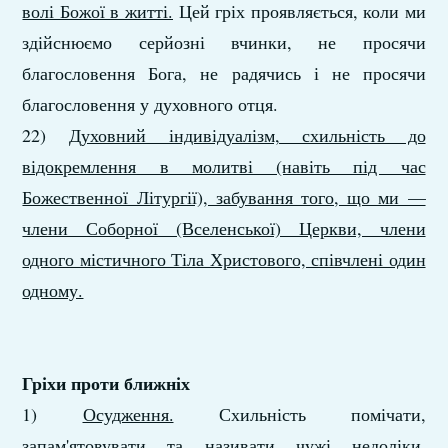
волі Божої в житті.
Цей гріх проявляється, коли ми
здійснюємо серйозні вчинки, не просячи
благословення Бога, не радячись і не просячи
благословення у духовного отця.
22)
Духовний індивідуалізм, схильність до
відокремлення в молитві (навіть під час
Божественної Літургії), забування того, що ми —
члени Соборної (Вселенської) Церкви, члени
одного містичного Тіла Христового, співчлені один
одному.
Гріхи проти ближніх
1)
Осудження.
Схильність помічати,
запам'ятовувати та називати чужі недоліки,