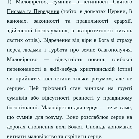
1)
Маловірство, сумніви в істинності Святого
Письма та Передання
(тобто, в догматах Церкви, її
канонах, законності та правильності єрархії,
здійсненні богослужіння, в авторитетності писань
святих отців). Відречення від віри в Бога зі страху
перед людьми і турбота про земне благополуччя.
Маловірство — відсутність повної, глибокої
переконаності в якій-небудь християнській істині
чи прийняття цієї істини тільки розумом, але не
серцем. Цей гріховний стан виникає на ґрунті
сумнівів або відсутності ревності у правдивому
богопізнанні. Маловірство для серця — те ж саме,
що сумнів для розуму. Воно розслаблює серце на
дорогах сповнення волі Божої. Сповідь допомагає
вигнати маловірство та скріпити серце.