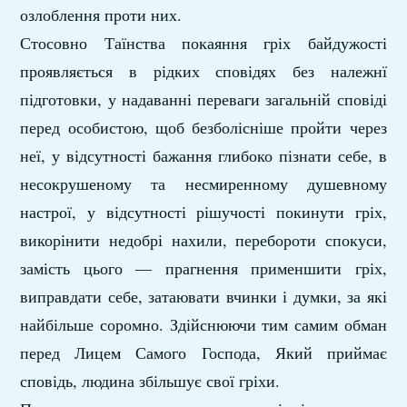
озлоблення проти них.
Стосовно Таїнства покаяння гріх байдужості
проявляється в рідких сповідях без належнї
підготовки, у надаванні переваги загальній сповіді
перед особистою, щоб безболісніше пройти через
неї, у відсутності бажання глибоко пізнати себе, в
несокрушеному та несмиренному душевному
настрої, у відсутності рішучості покинути гріх,
викорінити недобрі нахили, перебороти спокуси,
замість цього — прагнення применшити гріх,
виправдати себе, затаювати вчинки і думки, за які
найбільше соромно. Здійснюючи тим самим обман
перед Лицем Самого Господа, Який приймає
сповідь, людина збільшує свої гріхи.