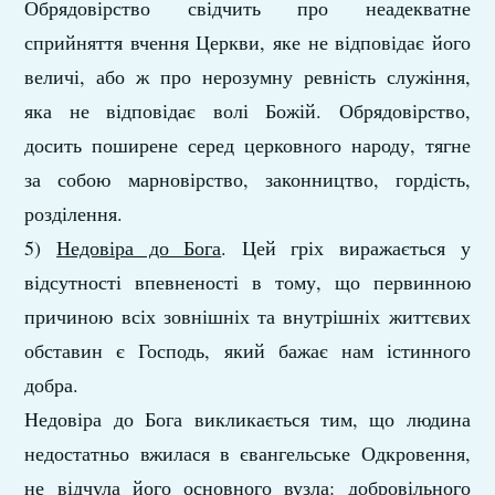
Обрядовірство свідчить про неадекватне
сприйняття вчення Церкви, яке не відповідає його
величі, або ж про нерозумну ревність служіння,
яка не відповідає волі Божій. Обрядовірство,
досить поширене серед церковного народу, тягне
за собою марновірство, законництво, гордість,
розділення.
5)
Недовіра до Бога
. Цей гріх виражається у
відсутності впевненості в тому, що первинною
причиною всіх зовнішніх та внутрішніх життєвих
обставин є Господь, який бажає нам істинного
добра.
Недовіра до Бога викликається тим, що людина
недостатньо вжилася в євангельське Одкровення,
не відчула його основного вузла: добровільного