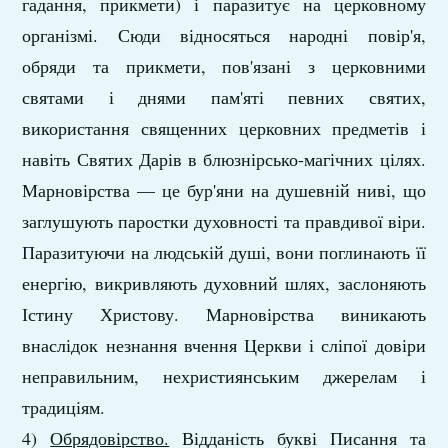
гадання, прикмети) і паразитує на церковному
організмі. Сюди відносяться народні повір'я,
обряди та прикмети, пов'язані з церковними
святами і днями пам'яті певних святих,
використання священних церковних предметів і
навіть Святих Дарів в блюзнірсько-магічних цілях.
Марновірства — це бур'яни на душевній ниві, що
заглушують паростки духовності та правдивої віри.
Паразитуючи на людській душі, вони поглинають її
енергію, викривляють духовний шлях, заслоняють
Істину Христову. Марновірства виникають
внаслідок незнання вчення Церкви і сліпої довіри
неправильним, нехристиянським джерелам і
традиціям.
4)
Обрядовірство.
Відданість букві Писання та