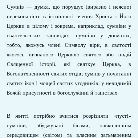
Сумнів — думка, що порушує (виразно і неясно)
переконаність в істинності вчення Христа і Його
Церкви в цілому і зокрема, наприклад, сумніви у
євангельських заповідях, сумніви у догматах,
тобто, якомусь члені Символу віри, в святості
якогось визнаного Церквою святого або подій
Священної історії, які святкує Церква, в
Богонатхненності святих отців; сумнів у почитанні
святих ікон і мощей святих угодників, у невидимій
Божій присутності в богослужінні й таїнствах.
В житті потрібно вчитися розрізняти «пусті»
сумніви, збуджувані бісами, навколишнім
середовищем (світом) та власним затьмареним