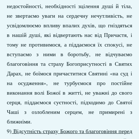
недостойності, необхідності зцілення душі й тіла,
не звертаємо уваги на сердечну нечутливість, не
усвідомлюємо впливу впалих духів, що гніздяться
в нашій душі, які відвертають нас від Причастя, і
тому не противимося, а піддаємося їх спокусі, не
вступаємо з ними в боротьбу, не відчуваємо
благоговіння та страху Богоприсутності в Святих
Дарах, не боїмося причаститися Святині «на суд і
на осудження», не турбуємося про постійне
виконання волі Божої в житті, не уважні до свого
серця, піддаємося суєтності, підходимо до Святої
Чаші з озлобленим серцем, не примирені з
ближніми.
9)
Відсутність страху Божого та благоговіння перед