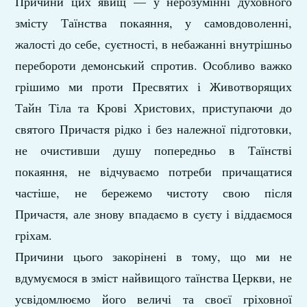
Причини цих явищ — у нерозумінні духовного
змісту Таїнства покаяння, у самовдоволенні,
жалості до себе, суєтності, в небажанні внутрішньо
перебороти демонський спротив. Особливо важко
грішимо ми проти Пресвятих і Животворящих
Тайн Тіла та Крові Христових, приступаючи до
святого Причастя рідко і без належної підготовки,
не очистивши душу попередньо в Таїнстві
покаяння, не відчуваємо потреби причащатися
частіше, не бережемо чистоту свою після
Причастя, але знову впадаємо в суєту і віддаємося
гріхам.
Причини цього закорінені в тому, що ми не
вдумуємося в зміст найвищого таїнства Церкви, не
усвідомлюємо його величі та своєї гріховної