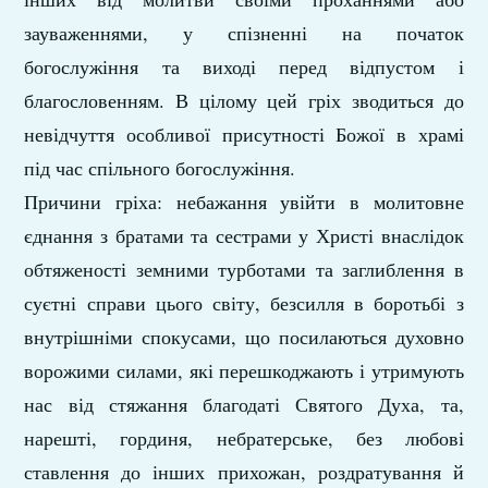
зауваженнями, у спізненні на початок
богослужіння та виході перед відпустом і
благословенням. В цілому цей гріх зводиться до
невідчуття особливої присутності Божої в храмі
під час спільного богослужіння.
Причини гріха: небажання увійти в молитовне
єднання з братами та сестрами у Христі внаслідок
обтяженості земними турботами та заглиблення в
суєтні справи цього світу, безсилля в боротьбі з
внутрішніми спокусами, що посилаються духовно
ворожими силами, які перешкоджають і утримують
нас від стяжання благодаті Святого Духа, та,
нарешті, гординя, небратерське, без любові
ставлення до інших прихожан, роздратування й