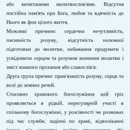
або вичитаними молитвослов'ями. Відсутня
постійна пам'ять про Бога, любов та вдячність до
Нього як фон цілого життя.
Можливі причини: сердечна нечутливість,
пасивність розуму, відсутність належної
підготовки до молитви, небажання продумати і
усвідомити серцем та розумом значення молитви і
зміст кожного прохання або славослів'я.
Друга група причин: прив'язаність розуму, серця та
волі до земних речей.
Стосовно храмового богослужіння цей гріх
проявляється в рідкій, нерегулярній участі в
спільному богослужінні, у розсіяності чи розмовах
під час служби, ходінні по храмі, відволіканні
інших від молитви своїми проханнями або