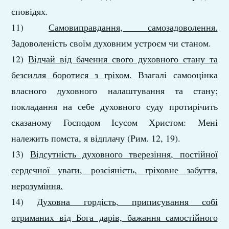
сповідях.
11)
Самовиправдання, самозадоволення.
Задоволеність своїм духовним устроєм чи станом.
12)
Відчай від бачення свого духовного стану та
безсилля боротися з гріхом.
Взагалі самооцінка
власного духовного налаштування та стану;
покладання на себе духовного суду протирічить
сказаному Господом Ісусом Христом: Мені
належить помста, я відплачу (Рим. 12, 19).
13)
Відсутність духовного тверезіння, постійної
сердечної уваги, розсіяність, гріховне забуття,
нерозуміння.
14)
Духовна гордість, приписування собі
отриманих від Бога дарів, бажання самостійного