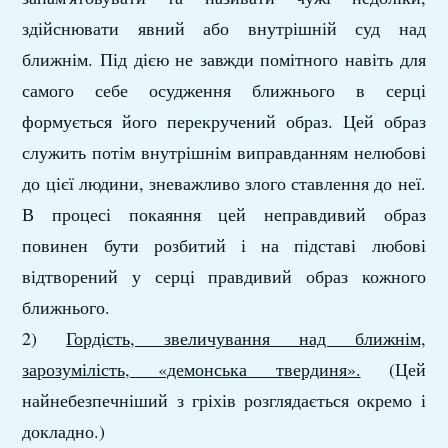
здійснювати явний або внутрішній суд над
ближнім. Під дією не завжди помітного навіть для
самого себе осудження ближнього в серці
формується його перекручений образ. Цей образ
служить потім внутрішнім виправданням нелюбові
до цієї людини, зневажливо злого ставлення до неї.
В процесі покаяння цей неправдивий образ
повинен бути розбитий і на підставі любові
відтворений у серці правдивий образ кожного
ближнього.
2)
Гордість, звеличування над ближнім,
зарозумілість, «демонська твердиня».
(Цей
найнебезпечніший з гріхів розглядається окремо і
докладно.)