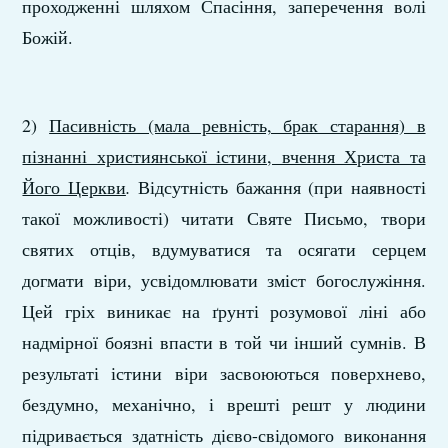
проходженні шляхом Спасіння, заперечення волі
Божій.
2)
Пасивність (мала ревність, брак старання) в
пізнанні християнської істини, вчення Христа та
Його Церкви
.
Відсутність бажання (при наявності
такої можливості) читати Святе Письмо, твори
святих отців, вдумуватися та осягати серцем
догмати віри, усвідомлювати зміст богослужіння.
Цей гріх виникає на ґрунті розумової ліні або
надмірної боязні впасти в той чи інший сумнів. В
результаті істини віри засвоюються поверхнево,
бездумно, механічно, і врешті решт у людини
підривається здатність дієво-свідомого виконання