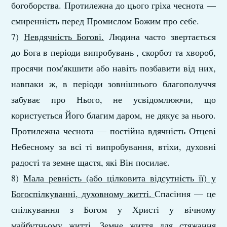
богоборства. Протилежна до цього гріха чеснота —
смиренність перед Промислом Божим про себе.
7)
Невдячність Богові.
Людина часто звертається
до Бога в періоди випробувань , скорбот та хвороб,
просячи пом'якшити або навіть позбавити від них,
навпаки ж, в періоди зовнішнього благополуччя
забуває про Нього, не усвідомлюючи, що
користується Його благим даром, не дякує за нього.
Протилежна чеснота — постійна вдячність Отцеві
Небесному за всі ті випробування, втіхи, духовні
радості та земне щастя, які Він посилає.
8)
Мала ревність (або цілковита відсутність її) у
Богоспілкуванні, духовному житті.
Спасіння — це
спілкування з Богом у Христі у вічному
майбутньому житті. Земне життя для стяжання