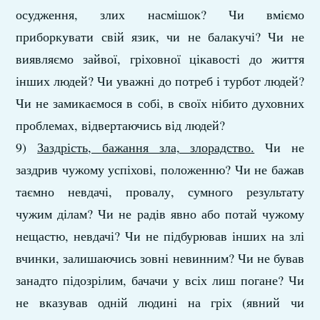
осудження, злих насмішок? Чи вміємо
приборкувати свій язик, чи не балакучі? Чи не
виявляємо зайвої, гріховної цікавості до життя
інших людей? Чи уважні до потреб і турбот людей?
Чи не замикаємося в собі, в своїх нібито духовних
проблемах, відвертаючись від людей?
9)
Заздрість, бажання зла, злорадство.
Чи не
заздрив чужому успіхові, положенню? Чи не бажав
таємно невдачі, провалу, сумного результату
чужим ділам? Чи не радів явно або потай чужому
нещастю, невдачі? Чи не підбурював інших на злі
вчинки, залишаючись зовні невинним? Чи не бував
занадто підозрілим, бачачи у всіх лиш погане? Чи
не вказував одній людині на гріх (явний чи