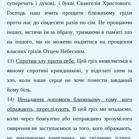
суперечать і духові, і букві Євангелія Христового.
Господь наш вчить прощати ближньому гріхи
проти нас до сімдесяти разів по сім. Не прощаючи
інших, мстячи їм за образу, тримаючи в пам'яті зло
на іншого, ми не можемо надіятися на прощення
власних гріхів Отцем Небесним.
13)
Спротив злу проти себе.
Цей гріх виявляється в
явному спротиві кривдникові, у відплаті злом за
зло, коли наше серце не хоче понести завданий
йому біль.
14)
Ненадання допомоги ближньому, тому, кого
ображають, переслідують.
В цей гріх ми впадаємо,
коли через боягузтво або неправдиво зрозумілого
смирення не заступаємося за того, кого ображають,
не викриваємо кривдника, не свідчимо істину,