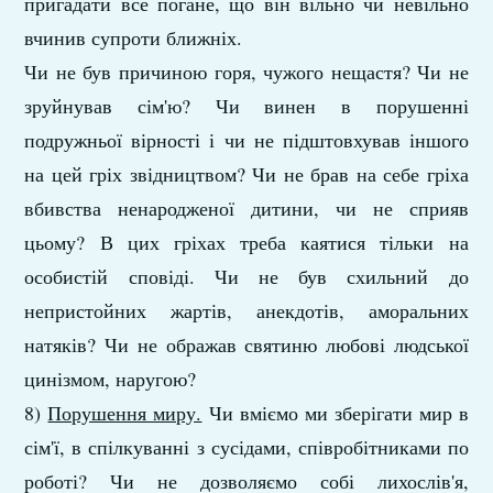
пригадати все погане, що він вільно чи невільно
вчинив супроти ближніх.
Чи не був причиною горя, чужого нещастя? Чи не
зруйнував сім'ю? Чи винен в порушенні
подружньої вірності і чи не підштовхував іншого
на цей гріх звідництвом? Чи не брав на себе гріха
вбивства ненародженої дитини, чи не сприяв
цьому? В цих гріхах треба каятися тільки на
особистій сповіді. Чи не був схильний до
непристойних жартів, анекдотів, аморальних
натяків? Чи не ображав святиню любові людської
цинізмом, наругою?
8)
Порушення миру.
Чи вміємо ми зберігати мир в
сім'ї, в спілкуванні з сусідами, співробітниками по
роботі? Чи не дозволяємо собі лихослів'я,