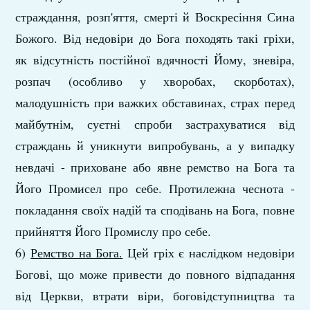
страждання, розп'яття, смерті й Воскресіння Сина
Божого. Від недовіри до Бога походять такі гріхи,
як відсутність постійної вдячності Йому, зневіра,
розпач (особливо у хворобах, скорботах),
малодушність при важких обставинах, страх перед
майбутнім, суєтні спроби застрахуватися від
страждань й уникнути випробувань, а у випадку
невдачі - приховане або явне ремство на Бога та
Його Промисел про себе. Протилежна чеснота -
покладання своїх надій та сподівань на Бога, повне
прийняття Його Промислу про себе.
6)
Ремство на Бога.
Цей гріх є наслідком недовіри
Богові, що може привести до повного відпадання
від Церкви, втрати віри, боговідступництва та