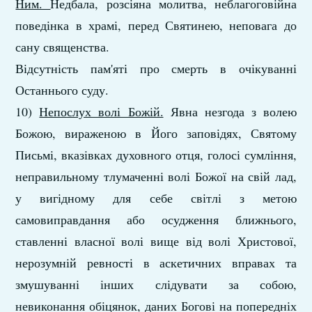
Ним.
Недбала, розсіяна молитва, неблагоговійна
поведінка в храмі, перед Святинею, неповага до
сану священства.
Відсутність пам'яті про смерть в очікуванні
Останнього суду.
10)
Непослух волі Божій.
Явна незгода з волею
Божою, вираженою в Його заповідях, Святому
Письмі, вказівках духовного отця, голосі сумління,
неправильному тлумаченні волі Божої на свій лад,
у вигідному для себе світлі з метою
самовиправдання або осудження ближнього,
ставленні власної волі вище від волі Христової,
нерозумній ревності в аскетичних вправах та
змушуванні інших слідувати за собою,
невиконання обіцянок, даних Богові на попередніх