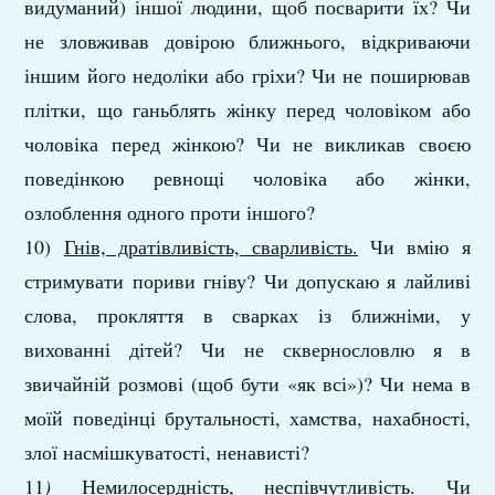
видуманий) іншої людини, щоб посварити їх? Чи
не зловживав довірою ближнього, відкриваючи
іншим його недоліки або гріхи? Чи не поширював
плітки, що ганьблять жінку перед чоловіком або
чоловіка перед жінкою? Чи не викликав своєю
поведінкою ревнощі чоловіка або жінки,
озлоблення одного проти іншого?
10)
Гнів, дратівливість, сварливість.
Чи вмію я
стримувати пориви гніву? Чи допускаю я лайливі
слова, прокляття в сварках із ближніми, у
вихованні дітей? Чи не сквернословлю я в
звичайній розмові (щоб бути «як всі»)? Чи нема в
моїй поведінці брутальності, хамства, нахабності,
злої насмішкуватості, ненависті?
11
)
Немилосердність, неспівчутливість.
Чи