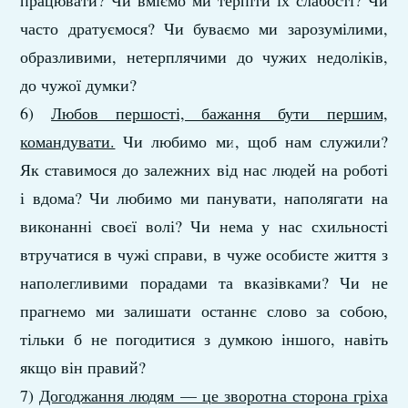
працювати? Чи вміємо ми терпіти їх слабості? Чи
часто дратуємося? Чи буваємо ми зарозумілими,
образливими, нетерплячими до чужих недоліків,
до чужої думки?
6)
Любов першості, бажання бути першим,
командувати.
Чи любимо ми, щоб нам служили?
Як ставимося до залежних від нас людей на роботі
і вдома? Чи любимо ми панувати, наполягати на
виконанні своєї волі? Чи нема у нас схильності
втручатися в чужі справи, в чуже особисте життя з
наполегливими порадами та вказівками? Чи не
прагнемо ми залишати останнє слово за собою,
тільки б не погодитися з думкою іншого, навіть
якщо він правий?
7)
Догоджання людям — це зворотна сторона гріха