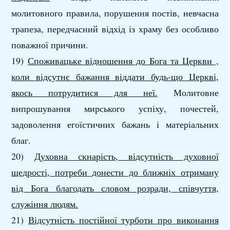
молитовного правила, порушення постів, невчасна
трапеза, передчасний відхід із храму без особливо
поважної причини.
19)
Споживацьке відношення до Бога та Церкви ,
коли відсутнє бажання віддати будь-що Церкві,
якось потрудитися для неї.
Молитовне
випрошування мирського успіху, почестей,
задоволення егоїстичних бажань і матеріальних
благ.
20)
Духовна скнарість, відсутність духовної
щедрості, потреби донести до ближніх отриману
від Бога благодать словом розради, співчуття,
служіння людям.
21)
Відсутність постійної турботи про виконання