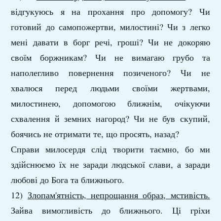
відгукуюсь я на прохання про допомогу? Чи
готовий до самопожертви, милостині? Чи з легко
мені давати в борг речі, гроші? Чи не докоряю
своїм боржникам? Чи не вимагаю грубо та
наполегливо повернення позиченого? Чи не
хвалюся перед людьми своїми жертвами,
милостинею, допомогою ближнім, очікуючи
схвалення й земних нагород? Чи не був скупий,
боячись не отримати те, що просять, назад?
Справи милосердя слід творити таємно, бо ми
здійснюємо їх не заради людської слави, а заради
любові до Бога та ближнього.
12)
Злопам'ятність, непрощання образ, мстивість.
Зайва вимогливість до ближнього. Ці гріхи