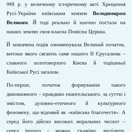
988 р. у величному історичному акті Хрещення
Володимиром
Русі-України київським князем
Великим
. Й тоді реально й наочно постала на
наших землях своя власна Помісна Церква.
Й зазначена подія ознаменувала Великий початок,
витоки якого сягають саме нашого ІІ Єрусалима –
славного золотоверхого Києва й тодішньої
Київської Русі загалом.
По-перше, початок формування такого
дивовижного – правдиво євангельського, за суттю і
змістом, духовно-етичного й культурного
феномену, що відомий як «київське благочестя». А
серед його дійсно високих моральних чеснот –
серед іншого – можна, скажімо, виділити,