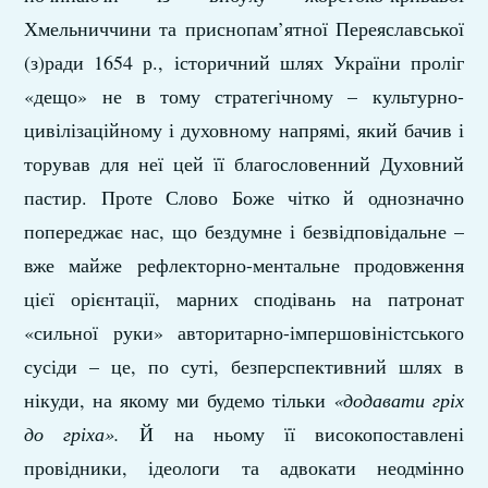
Хмельниччини та приснопам’ятної Переяславської
(з)ради 1654 р., історичний шлях України проліг
«дещо» не в тому стратегічному – культурно-
цивілізаційному і духовному напрямі, який бачив і
торував для неї цей її благословенний Духовний
пастир. Проте Слово Боже чітко й однозначно
попереджає нас, що бездумне і безвідповідальне –
вже майже рефлекторно-ментальне продовження
цієї орієнтації, марних сподівань на патронат
«сильної руки» авторитарно-імпершовіністського
сусіди – це, по суті, безперспективний шлях в
нікуди, на якому ми будемо тільки
«додавати гріх
до
гріха».
Й на ньому її високопоставлені
провідники, ідеологи та адвокати неодмінно