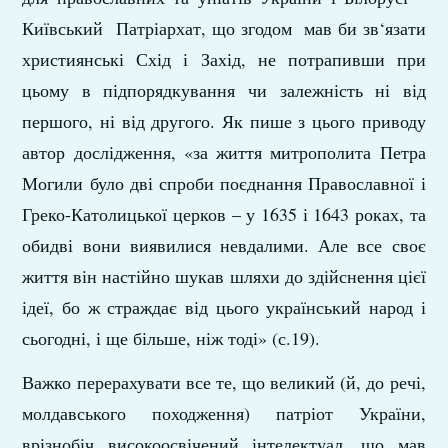
Київський Патріархат, що згодом мав би зв‘язати
християнські Схід і Захід, не потрапивши при
цьому в підпорядкування чи залежність ні від
першого, ні від другого. Як пише з цього приводу
автор дослідження, «за життя митрополита Петра
Могили було дві спроби поєднання Православної і
Греко-Католицької церков – у 1635 і 1643 роках, та
обидві вони виявилися невдалими. Але все своє
життя він настійно шукав шляхи до здійснення цієї
ідеї, бо ж страждає від цього український народ і
сьогодні, і ще більше, ніж тоді» (с.19).
Важко перерахувати все те, що великий (й, до речі,
молдавського походження) патріот України,
врізнобіч високоосвічений інтелектуал, що мав