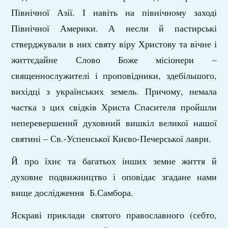
Північної Азії. І навіть на північному заході
Північної Америки. А несли й пастирські
стверджували в них святу віру Христову та вічне і
життєдайне Слово Боже місіонери –
священнослужителі і проповідники, здебільшого,
вихідці з українських земель. Причому, немала
частка з цих свідків Христа Спасителя пройшли
неперевершений духовний вишкіл великої нашої
святині – Св.-Успенської Києво-Печерської лаври.
Й про їхнє та багатьох інших земне життя й
духовне подвижництво і оповідає згадане нами
вище дослідження Б.Самбора.
Яскраві приклади святого православного (себто,