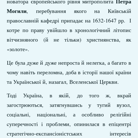
Петра
новатора європейського рівня митрополита
Могили
, перебування якого на Київській
православній кафедрі припадає на 1632-1647 рр. І
котре по праву увійшло в хронологічний літопис
вітчизняного (й не тільки) християнства, як
«золоте».
Це була дуже й дуже непроста й нелегка, а багато в
чому навіть переломна, доба в історії нашої країни
та Української й, назагал, Вселенської Церкви.
Тоді Україна, в якій, до того ж, вкрай
загострюються, затягнувшись у тугий вузол,
соціальні, національні, а особливо релігійні
cуперечноcті і проблеми, опинилася в епіцентрі
стратегічно-експансіоністських інтересів