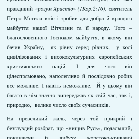
правдивий
«розум
Христів» (1Кор.2:16),
святитель
Петро Могила вніс і зробив для добра й кращого
майбуття нашої Вітчизни та її народу. Того –
благословенного Господом майбуття, в якому він
бачив Україну, як рівну серед рівних, у колі
цивілізованих і висококультурних європейських
християнських націй. І для чого він
цілеспрямовано, наполегливо й послідовно робив
все можливе. І навіть неможливе. Й у цьому він
багато в чім значно випереджав як свій час, так і,
природно, велике число своїх сучасників.
На превеликий жаль, через той прикрий і
безглуздий розбрат, що «нищив Русь», подальший,
починаючи із вибуху жорстоко-кривавої