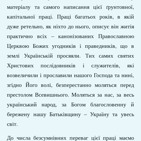
матеріалу та самого написання цієї ґрунтовної,
капітальної праці. Праці багатьох років, в якій
дуже ретельно, як ніхто до нього, описує він житія
практично всіх – канонізованих Православною
Церквою Божих угодників і праведників, що в
землі Українській просяяли. Тих самих святих
Христових послідовників і служителів, які
возвеличили і прославили нашого Господа та нині,
згідно Його волі, безперестанно моляться перед
престолом Всевишнього. Моляться за нас, за весь
український народ, за Богом благословенну й
бережену нашу Батьківщину – Україну та увесь
світ.
До числа безсумнівних переваг цієї праці маємо