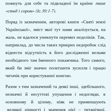
пожнуть для себе та підвладної їм країни лише
«стид і сором» (Іс.30:1-7).
Поряд із зазначеним, авторові книги «Святі землі
Української», зміст якої тут нами аналізується, на
жаль, не вдалося уникнути окремих недоліків. Так,
наприклад, до числа таких прикрих недоробок слід
віднести відсутність в його дослідженні вельми
необхідного там Іменного покажчика. Того самого,
який би зміг значно полегшити зусилля і працю
читачів при користуванні книгою.
Разом з тим зазначений та деякі інші, здебільшого,
незначні й несуттєві упущення і недогляди, в
основному й цілому, ніяк не применшують
великої цінності і значення цієї – титанічної,