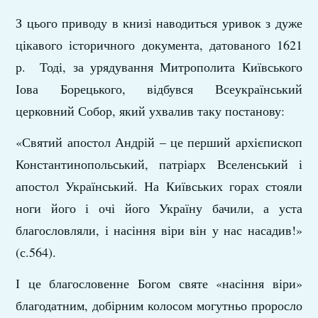
З цього приводу в книзі наводиться уривок з дуже
цікавого історичного документа, датованого 1621
р. Тоді, за урядування Митрополита Київського
Іова Борецького, відбувся Всеукраїнський
церковний Собор, який ухвалив таку постанову:
«Святий апостол Андрій – це перший архієпископ
Константинопольський, патріарх Вселенський і
апостол Український. На Київських горах стояли
ноги його і очі його Україну бачили, а уста
благословляли, і насіння віри він у нас насадив!»
(с.564).
І це благословенне Богом святе «насіння віри»
благодатним, добірним колосом могутньо проросло