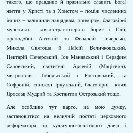
такого, що правдиво й правильно славить Бога)
життя у Христі та з Христом – поміж численних
інших – залишили нащадкам, приміром, благовірні
мученики князі-страстотерпці Борис і Гліб,
преподобні Антоній та Феодосій Печерські,
Микола Святоша й Паїсій Величковський,
Нектарій Печерський, Іов Манявський і Серафим
Саровський, святителі Арсеній (Мацієвич),
митрополит Тобольський і Ростовський, та
Софроній, єпископ Іркутський, благовірні князі
Ярослав Мудрий та Костянтин Острозький тощо.
Але особливо тут варто, на мою думку,
застановитися на величній постаті церковного
реформатора та культурно-освітнього діяча і