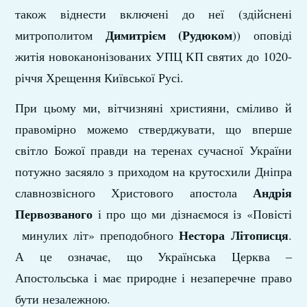
також віднести включені до неї (здійснені
Димитрієм (Рудюком
митрополитом
)) оповіді
житія новоканонізованих УПЦ КП святих до 1020-
річчя Хрещення Київської Русі.
При цьому ми, вітчизняні християни, сміливо й
правомірно можемо стверджувати, що вперше
світло Божої правди на теренах сучасної України
потужно засяяло з приходом на крутосхили Дніпра
Андрія
славнозвісного Христового апостола
Первозваного
і про що ми дізнаємося із «Повісті
Нестора Літописця
минулих літ» преподобного
.
А це означає, що Українська Церква –
Апостольська і має природне і незаперечне право
бути незалежною.