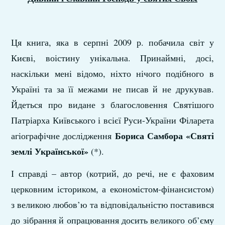
Ця книга, яка в серпні 2009 р. побачила світ у
Києві, воістину унікальна. Принаймні, досі,
наскільки мені відомо, ніхто нічого подібного в
Україні та за її межами не писав й не друкував.
Йдеться про видане з благословення Святішого
Патріарха Київського і всієї Руси-України Філарета
Бориса Самбора
«Святі
агіографічне дослідження
землі
Української»
(*).
І справді – автор (котрий, до речі, не є фаховим
церковним істориком, а економістом-фінансистом)
з великою любов’ю та відповідальністю поставився
до зібрання й опрацювання досить великого об’єму