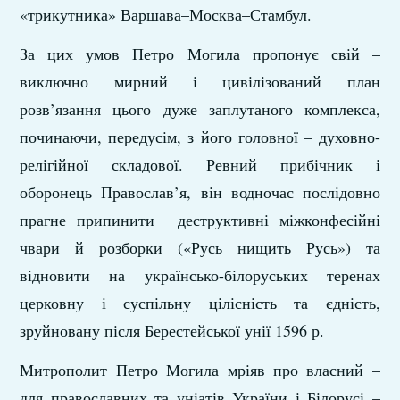
«трикутника» Варшава–Москва–Стамбул.
За цих умов Петро Могила пропонує свій –
виключно мирний і цивілізований план
розв’язання цього дуже заплутаного комплекса,
починаючи, передусім, з його головної – духовно-
релігійної складової. Ревний прибічник і
оборонець Православ’я, він водночас послідовно
прагне припинити деструктивні міжконфесійні
чвари й розборки («Русь нищить Русь») та
відновити на українсько-білоруських теренах
церковну і суспільну цілісність та єдність,
зруйновану після Берестейської унії 1596 р.
Митрополит Петро Могила мріяв про власний –
для православних та уніатів України і Білорусі –