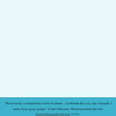
Подати записку на молитву Богослужіння онлайн
"На початку сотворив Бог небо й землю... І побачив Бог усе, що створив: і
воно було дуже добре" (Святе Письмо. Початок книги Буття).
ХРИСТИЯНСЬКИЙ ПОРТАЛ
КІРІОС.