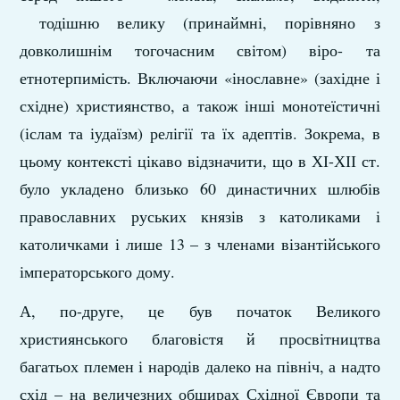
тодішню велику (принаймні, порівняно з
довколишнім тогочасним світом) віро- та
етнотерпимість. Включаючи «інославне» (західне і
східне) християнство, а також інші монотеїстичні
(іслам та іудаїзм) релігії та їх адептів. Зокрема, в
цьому контексті цікаво відзначити, що в ХІ-ХІІ ст.
було укладено близько 60 династичних шлюбів
православних руських князів з католиками і
католичками і лише 13 – з членами візантійського
імператорського дому.
А, по-друге, це був початок Великого
християнського благовістя й просвітництва
багатьох племен і народів далеко на північ, а надто
схід – на величезних обширах Східної Європи та