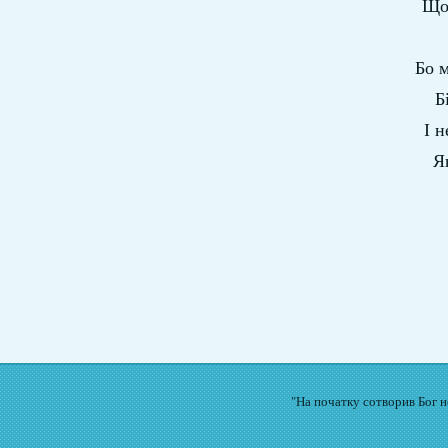
Що
Бо м
Б
І 
Я
"На початку сотворив Бог не