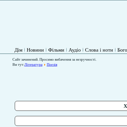
Дім
Новини
Фільми
Аудіо
Слова і ноти
Бого
Сайт зачинений. Просимо вибачення за незручності.
Ви тут:
Література
Поезія
Х