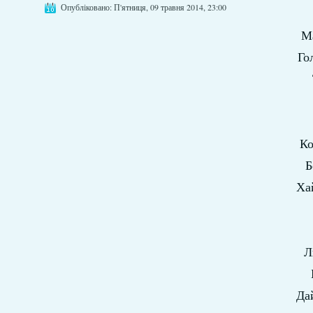
Опубліковано: П'ятниця, 09 травня 2014, 23:00
Ма
Го
Ко
Б
Ха
Л
Дай