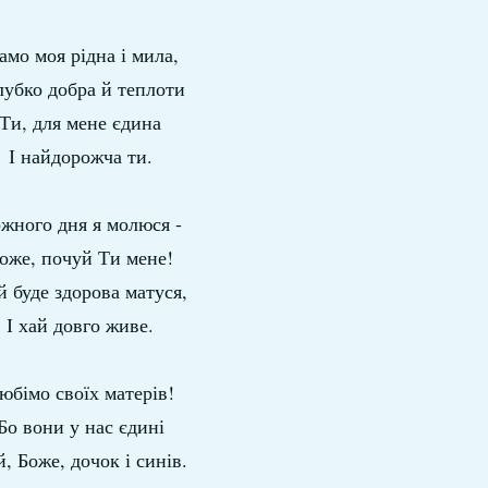
мо моя рідна і мила,
лубко добра й теплоти
Ти, для мене єдина
І найдорожча ти.
жного дня я молюся -
оже, почуй Ти мене!
й буде здорова матуся,
І хай довго живе.
юбімо своїх матерів!
Бо вони у нас єдині
, Боже, дочок і синів.