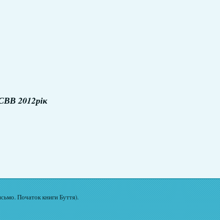
СВВ 2012рік
исьмо. Початок книги Буття).