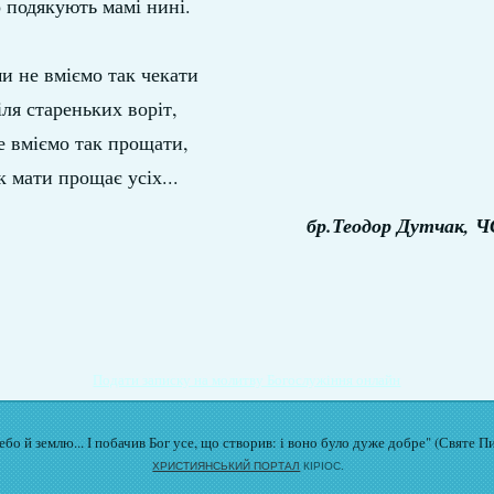
 подякують мамі нині.
и не вміємо так чекати
іля стареньких воріт,
не вміємо так прощати,
к мати прощає усіх...
бр.Теодор Дутчак, Ч
Подати записку на молитву Богослужіння онлайн
бо й землю... І побачив Бог усе, що створив: і воно було дуже добре" (Святе П
ХРИСТИЯНСЬКИЙ ПОРТАЛ
КІРІОС.