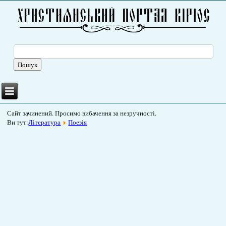
Сайт зачинений. Просимо вибачення за незручності.
Ви тут:
Література
Поезія