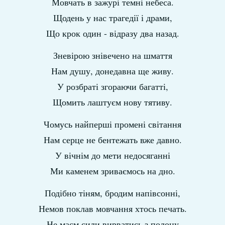
Мовчать в зажурі темні небеса.
Щодень у нас трагедії і драми,
Що крок один - відразу два назад.
Зневірою знівечено на шмаття
Нам душу, донедавна ще живу.
У розбраті згораючи багатті,
Щомить лаштуєм нову тятиву.
Чомусь найперші промені світання
Нам серце не бентежать вже давно.
У вічнім до мети недосяганні
Ми каменем зриваємось на дно.
Подібно тіням, бродим напівсонні,
Немов поклав мовчання хтось печать.
Не маєм сили вирватись з полону