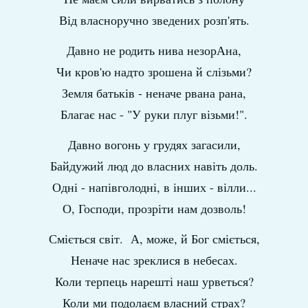
Від власноручно зведених розп'ять.
Давно не родить нива незорАна,
Чи кров'ю надто зрошена й слізьми?
Земля батьків - неначе рвана рана,
Благає нас - "У руки плуг візьми!".
Давно вогонь у грудях загасили,
Байдужий люд до власних навіть доль.
Одні - напівголодні, в інших - вілли...
О, Господи, прозріти нам дозволь!
Сміється світ. А, може, й Бог сміється,
Неначе нас зреклися в небесах.
Коли терпець нарешті наш урветься?
Коли ми подолаєм власний страх?