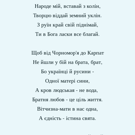
Народе мій, вставай з колін,
Творцю віддай земний уклін.
З руїн край свій піднімай,
Ти в Бога ласки все благай.
Щоб від Чорномор'я до Карпат
Не йшли у бій на брата, брат,
Бо українці й русини -
Одної матері сини,
А кров людськая - не вода,
Братня любов - це ціль життя.
Вітчизна-мати в нас одна,
А єдність - істина свята.