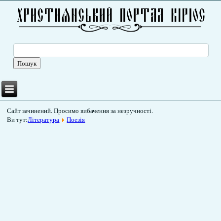
Сайт зачинений. Просимо вибачення за незручності.
Ви тут:
Література
Поезія