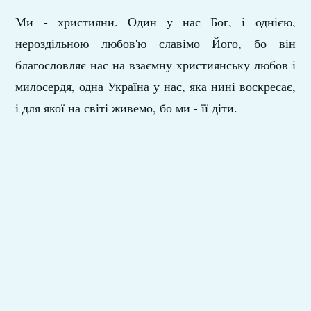
Ми - християни. Один у нас Бог, і однією,
нероздільною любов'ю славімо Його, бо він
благословляє нас на взаємну християнську любов і
милосердя, одна Україна у нас, яка нині воскресає,
і для якої на світі живемо, бо ми - її діти.