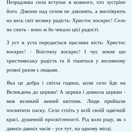
Незрадлива сила вступає в кожного, хто зустріне
його. Дзвони над селом не дзвонять, а виспівують
на весь світ велику радість: Христос воскрес! Село
не спить - воно ж бо чекало цієї радості.
З уст в уста передається щаслива вість: Христос
воскрес! - Воістину вос­крес! І чує земля цю
християнську радість та й тішиться у весняному
розвої разом з людьми.
Яка це добра і світла година, коли село йде на
Великдень до церкви! А цер­ква і довкола церкви -
мов великий живий квітник. Люди прийшли
посвятити паску. Село стоїть у всій своїй одвічній
красі, душевній просвітленості. Рід коло роду, як з
давніх-давніх часів - усе тут, на одному місці.