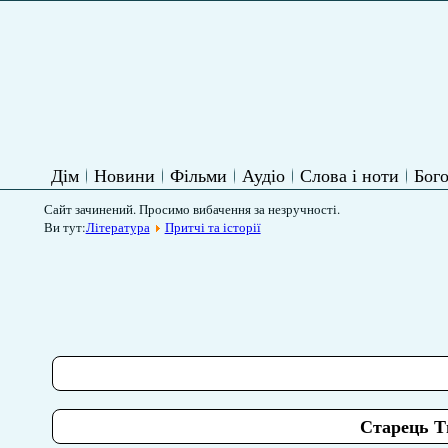
Дім
Новини
Фільми
Аудіо
Слова і ноти
Бого
Сайт зачинений. Просимо вибачення за незручності.
Ви тут:
Література
Притчі та історії
Старець Т