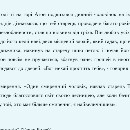
олітті на горі Атон подвизався дивний чоловічок на ім
идців дізнаємося, що цей старець, проводячи багато років
незлобливости, ставши вільним від гріха. Він любив усіх 
 до його келії навідався місцевий злодій, який гадав, що
движника, накинув на старечу шию петлю і почав його
он зовсім не пручається, збагнув одне: грошей в ньог
одався до дверей. «Бог нехай простить тебе», - говорив
мирення. «Один смиренний чоловік, навчав старець Т
осподь благословляє світ своєю десницею, але коли бач
у той, хто має більше смирення, є найвеличнішим».
авників" (Тарас Рисей)