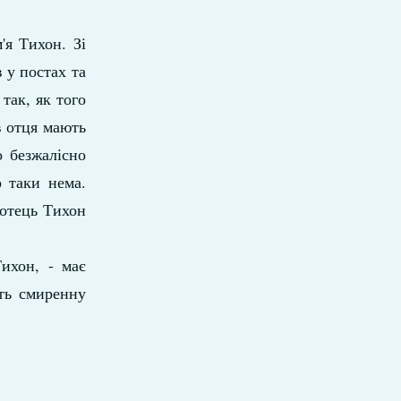
'я Тихон. Зі
 у постах та
так, як того
 в отця мають
 безжалісно
о таки нема.
 отець Тихон
ихон, - має
ить смиренну