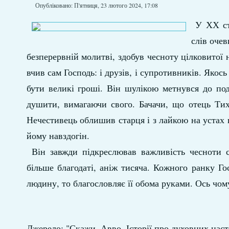
Опубліковано: П'ятниця, 23 лютого 2024, 17:08
У ХХ ст
слів очев
безперервній молитві, здобув чесноту цілковитої 
вчив сам Господь: і друзів, і супротивників. Якось
бути великі гроші. Він шулікою метнувся до по
душити, вимагаючи свого. Бачачи, що отець Тих
Нечестивець облишив старця і з лайкою на устах п
йому навздогін.
Він завжди підкреслював важливість чесноти с
більше благодаті, аніж тисяча. Кожного ранку Г
людину, то благословляє її обома руками. Ось чом
Джерело: "Скажи, Авво. Історії про духовних наст