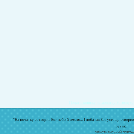
Подати записку на молитву Богослужі
"На початку сотворив Бог небо й землю... І побачив Бог усе, що створи
Буття).
ХРИСТИЯНСЬКИЙ ПОРТА