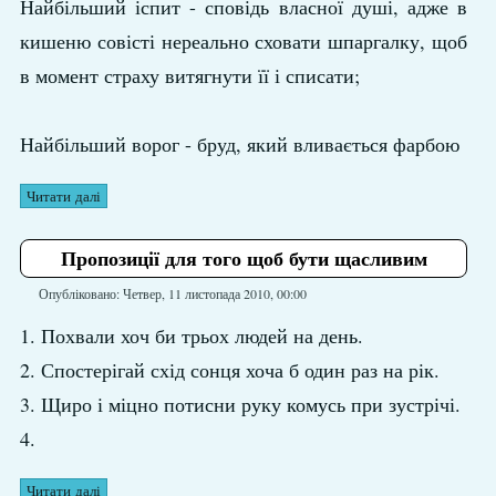
Найбільший іспит - сповідь власної душі, адже в
кишеню совісті нереально сховати шпаргалку, щоб
в момент страху витягнути її і списати;
Найбільший ворог - бруд, який вливається фарбою
Читати далі
Пропозиції для того щоб бути щасливим
Опубліковано: Четвер, 11 листопада 2010, 00:00
1. Похвали хоч би трьох людей на день.
2. Спостерігай схід сонця хоча б один раз на рік.
3. Щиро і міцно потисни руку комусь при зустрічі.
4.
Читати далі