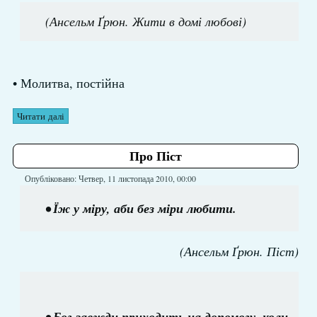
(Ансельм Ґрюн. Жити в домі любові)
• Молитва, постійна
Читати далі
Про Піст
Опубліковано: Четвер, 11 листопада 2010, 00:00
• Їж у міру, аби без міри любити.
(Ансельм Ґрюн. Піст)
• Бог завжди приходить на допомогу, коли