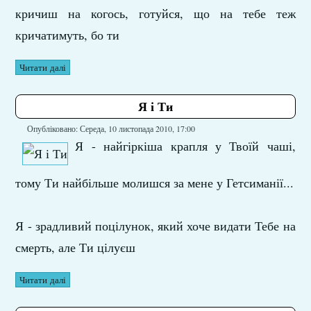
кричиш на когось, готуйся, що на тебе теж
кричатимуть, бо ти
Читати далі
Я і Ти
Опубліковано: Середа, 10 листопада 2010, 17:00
Я - найгіркіша крапля у Твоїй чаші,
тому Ти найбільше молишся за мене у Гетсиманії...
Я - зрадливий поцілунок, який хоче видати Тебе на
смерть, але Ти цілуєш
Читати далі