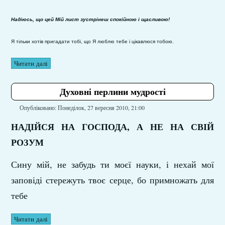
Надіюсь, що цей Мій лист зустрінеш спокійною і щасливою!
Я тільки хотів пригадати тобі, що Я люблю тебе і цікавлюся тобою.
Читати далі
Духовні перлини мудрості
Опубліковано: Понеділок, 27 вересня 2010, 21:00
НАДІЙСЯ НА ГОСПОДА, А НЕ НА СВІЙ
РОЗУМ
Сину мій, не забудь ти моєї науки, і нехай мої
заповіді стережуть твоє серце, бо примножать для
тебе
Читати далі