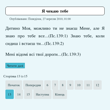
Я чекаю тебе
Опубліковано: Понеділок, 27 вересня 2010, 01:00
Дитино Моя, можливо ти не знаєш Мене, але Я
знаю про тебе все...(Пс.139:1) Знаю тебе, коли
сидиш і встаєш ти...(Пс.139:2)
Мені відомі всі твої дороги...(Пс.139:3)
Читати далі
Сторінка 13 із 15
Початок
Попередня
6
7
8
9
10
11
12
13
14
15
Наступна
Кінець