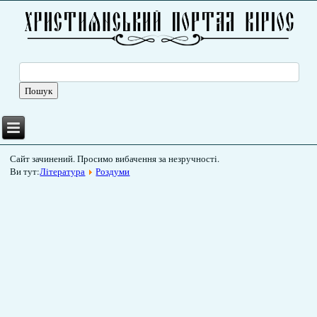
Сайт зачинений. Просимо вибачення за незручності.
Ви тут:
Література
Роздуми