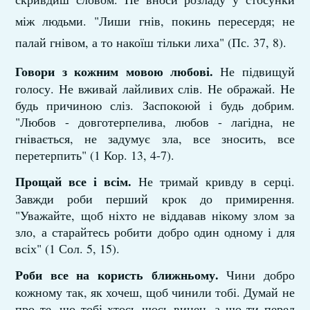
між людьми. "Лиши гнів, покинь пересердя; не
палай гнівом, а то накоїш тільки лиха" (Пс. 37, 8).
Говори з кожним мовою любові.
Не підвищуй
голосу. Не вживай лайливих слів. Не ображай. Не
будь причиною сліз. Заспокоюй і будь добрим.
"Любов - довготерпелива, любов - лагідна, не
гнівається, не задумує зла, все зносить, все
перетерпить" (1 Кор. 13, 4-7).
Прощай все і всім.
Не тримай кривду в серці.
Завжди роби перший крок до примирення.
"Уважайте, щоб ніхто не віддавав нікому злом за
зло, а старайтесь робити добро один одному і для
всіх" (1 Сол. 5, 15).
Роби все на користь ближньому.
Чини добро
кожному так, як хочеш, щоб чинили тобі. Думай не
про те, що тобі хтось щось винен, а що ти перед