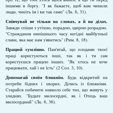
іншими в боргу. "І як бажаєте, щоб вам чинили
люди, чиніть їм і ви так само" (Лк. 6, 31).
Співчувай не тільки на словах, а й на ділах.
Завжди спіши з утіхою, порадою, щирою розрадою.
"Страждання нинішнього часу негідні майбутньої
слави, яка має нам з'явитись" (Рим. 8, 18).
Працюй сумлінно.
Пам'ятай, що плодами твоєї
праці користуються інші, так як і ти сам
користуєшся працею інших. "Як хтось не хоче
працювати, хай і не їсть" (2 Сол. 3, 10).
Допомагай своїм ближнім.
Будь відкритий на
потреби бідних і хворих. Ділись із ближніми.
Старайся побачити навколо себе тих, що живуть у
злиднях. "Будьте милосердні, як і Отець ваш
милосердний" (Лк. 6, 36).