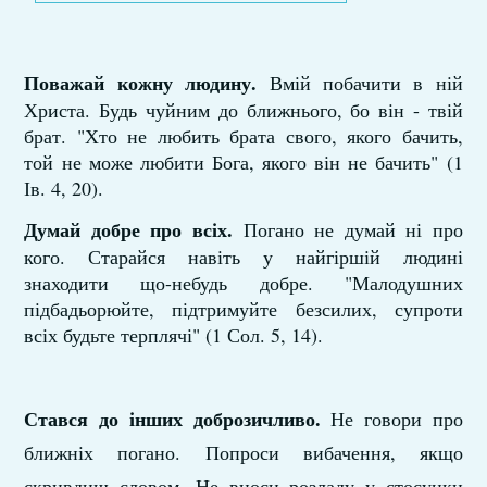
Поважай кожну людину.
Вмій побачити в ній
Христа. Будь чуйним до ближнього, бо він - твій
брат. "Хто не любить брата свого, якого бачить,
той не може любити Бога, якого він не бачить" (1
Ів. 4, 20).
Думай добре про всіх.
Погано не думай ні про
кого. Старайся навіть у найгіршій людині
знаходити що-небудь добре. "Малодушних
підбадьорюйте, підтримуйте безсилих, супроти
всіх будьте терплячі" (1 Сол. 5, 14).
Стався до інших доброзичливо.
Не говори про
ближніх погано. Попроси вибачення, якщо
скривдиш словом. Не вноси розладу у стосунки