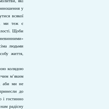
молитви, які
приношення у
тися всякої
ь, ми теж є
ілості. Щоби
ж невинними»
усіма людьми
собу життя,
елою колядою
хучим м’яким
, аби ми не
 принесли до
о і гостинно
 нам радісну