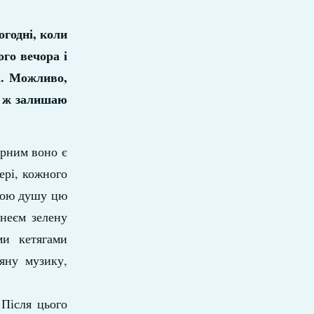
огодні, коли
го вечора і
і. Можливо,
се ж залишаю
арним воно є
ері, кожного
свою душу цю
інеєм зелену
ми кетягами
яну музику,
Після цього