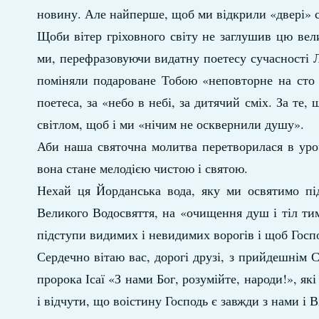
новину. Але найперше, щоб ми відкрили «двері» с
Щоби вітер гріховного світу не заглушив цю вел
ми, перефразовуючи видатну поетесу сучасності Л
поміняли подароване Тобою «неповторне на сто е
поетеса, за «небо в небі, за дитячий сміх. За те
світлом, щоб і ми «нічим не осквернили душу».
Аби наша святочна молитва перетворилася в уро
вона стане мелодією чистою і святою.
Нехай ця Йорданська вода, яку ми освятимо під
Великого Водосвяття, на «очищення душ і тіл тим
підступи видимих і невидимих ворогів і щоб Госп
Сердечно вітаю вас, дорогі друзі, з прийдешнім 
пророка Ісаї «З нами Бог, розумійте, народи!», я
і відчути, що воістину Господь є завжди з нами і