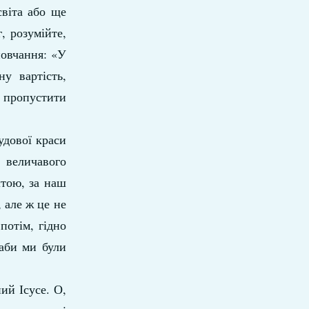
світа або ще
, розумійте,
повчання: «У
у вартість,
е пропустити
удової краси
величавого
штою, за наш
 але ж це не
потім, гідно
аби ми були
ий Ісусе. О,