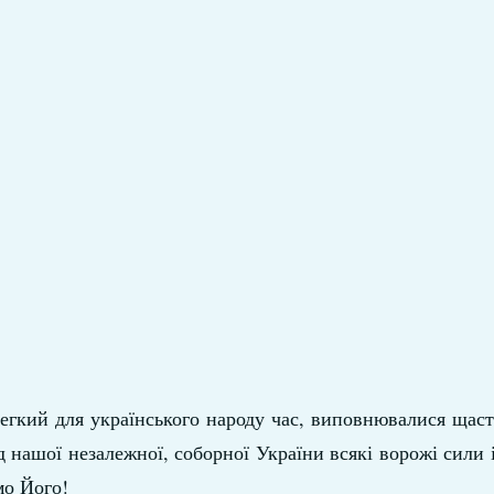
легкий для українського народу час, виповнювалися щаст
д нашої незалежної, соборної України всякі ворожі сили 
мо Його!