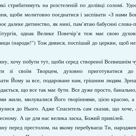
які стрибатимуть на розстеленій по долівці соломі. Удо
ня, щоби молитовно поєднатися і заспівати «З нами Бог
своє далеке дитинство, як нині, пам’ятаю бабусині слова-
тургія, однак Велике Повечір’я теж має свою духовн
язици (народи!") Тож дивися, поспішай до церкви, щоб н
ину, хочу побути тут, щоби серед створеної Всевишнім ч
ити зі своїм Творцем, духовно приготуватися до 
вати Йому за все, подароване нам, грішним людям. Зре
дається, що все так має бути. Все дуже просто, банально,
 ми жили, милувалися Його творіннями, цією красою, а 
улися до Нього. Адже Спаситель сам сказав, що хоче, 
ебесному. А це для нас велика ласка, Божий привілей.
тану перед престолом, на якому перебуваєш Ти, народжен