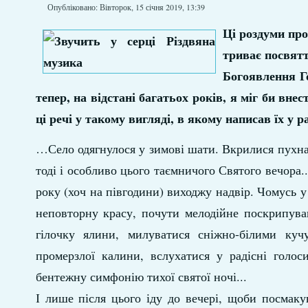
Опубліковано: Вівторок, 15 січня 2019, 13:39
Ці роздуми про
триває посвятт
Богоявлення Г
тепер, на відстані багатьох років, я міг би вне
ці речі у такому вигляді, в якому написав їх у р
…Село одягнулося у зимові шати. Вкрилися пухнас
тоді і особливо цього таємничого Святого вечора..
року (хоч на півгодини) виходжу надвір. Чомусь у
неповторну красу, почути мелодійне поскрипуван
гілочку ялини, милуватися сніжно-білими куч
промерзлої калини, вслухатися у радісні голо
бентежну симфонію тихої святої ночі...
І лише після цього іду до вечері, щоби посмак