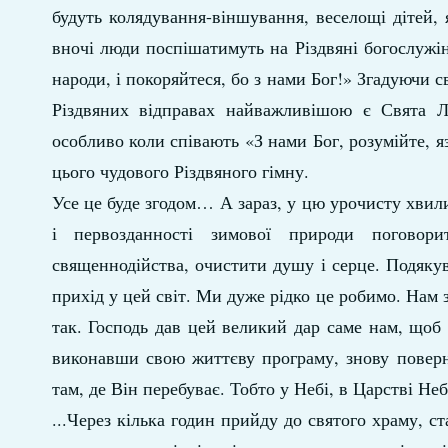
будуть колядування-віншування, веселощі дітей, 
вночі люди поспішатимуть на Різдвяні богослужін
народи, і покоряйтеся, бо з нами Бог!» Згадуючи 
Різдвяних відправах найважливішою є Свята Лі
особливо коли співають «З нами Бог, розумійте, 
цього чудового Різдвяного гімну.
Усе це буде згодом… А зараз, у цю урочисту хвил
і первозданності зимової природи поговор
священнодійства, очистити душу і серце. Подяку
прихід у цей світ. Ми дуже рідко це робимо. Нам з
так. Господь дав цей великий дар саме нам, щоб
виконавши свою життєву програму, знову поверн
там, де Він перебуває. Тобто у Небі, в Царстві Н
...Через кілька годин прийду до святого храму, с