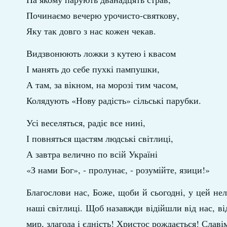
Починаємо вечерю урочисто-святкову,
Яку так довго з нас кожен чекав.
Видзвонюють ложки з кутею і квасом
І манять до себе пухкі пампушки,
А там, за вікном, на морозі тим часом,
Колядують «Нову радість» сільські парубки.
Усі веселяться, радіє все нині,
І повняться щастям людські світлиці,
А завтра велично по всій Україні
«З нами Бог», - пролунає, - розумійте, язици!»
Благослови нас, Боже, щоби й сьогодні, у цей не
наші світлиці. Щоб назавжди відійшли від нас, ві
мир, злагода і єдність! Христос рождається! Славі