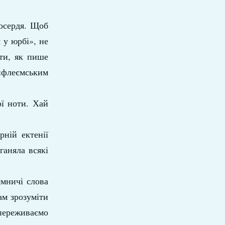
лосердя. Щоб
 у юрбі», не
ати, як пише
вифлеємським
ої ноти. Хай
ній ектенії
ганяла всякі
ємничі слова
ам зрозуміти
 переживаємо