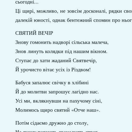
сьогодні...
Ці щирі, можливо, не зовсім досконалі, рядки св
далекій юності, однак бентежний спомин про нього
СВЯТИЙ ВЕЧІР
Знову гомонить надворі сільська малеча,
Знов линуть колядки під нашим вікном.
Ступає до хати жаданий Святвечір,
Й урочисто вітає усіх із Різдвом!
Бабуся запалює свічку в хлібині
Й до молитви запрошує лагідно нас.
Усі ми, вклякнувши на пахучому сіні,
Молимось щиро святий «Отче наш».
Потім сідаємо дружно до столу,
На якому парують дванадцять страв,