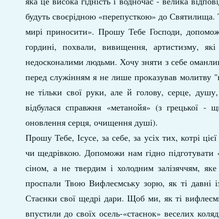
яка це висока гідність і водночас - велика відпо
будуть своєрідною «перепусткою» до Святилища. 
мирі приносити». Прошу Тебе Господи, допомож
гордині, похвали, вивищення, артистизму, як
недосконалими людьми. Хочу зняти з себе оманливу
перед служінням я не лише проказував молитву "н
не тільки свої руки, але й голову, серце, душ
відбулася справжня «метанойя» (з грецької - 
оновлення серця, очищення душі).
Прошу Тебе, Ісусе, за себе, за усіх тих, котрі ці
чи щедрівкою. Допоможи нам гідно підготувати 
сіном, а не твердим і холодним залізяччям, як
проспали Твою Вифлеємську зорю, як ті давні із
Стаєнки свої щедрі дари. Щоб ми, як ті вифлеємці
впустили до своїх осель-«стаєнок» веселих коляд