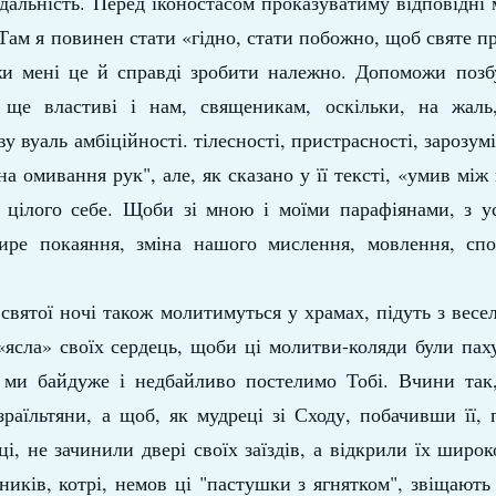
відальність. Перед іконостасом проказуватиму відповідні 
Там я повинен стати «гідно, стати побожно, щоб святе 
и мені це й справді зробити належно. Допоможи позбу
і ще властиві і нам, священикам, оскільки, на жал
 вуаль амбіційності. тілесності, пристрасності, зарозум
а омивання рук", але, як сказано у її тексті, «умив мі
у, цілого себе. Щоби зі мною і моїми парафіянами, з 
щире покаяння, зміна нашого мислення, мовлення, спо
єї святої ночі також молитимуться у храмах, підуть з вес
«ясла» своїх сердець, щоби ці молитви-коляди були па
е ми байдуже і недбайливо постелимо Тобі. Вчини так
раїльтяни, а щоб, як мудреці зі Сходу, побачивши її,
, не зачинили двері своїх заїздів, а відкрили їх широк
ників, котрі, немов ці "пастушки з ягнятком", звіщають