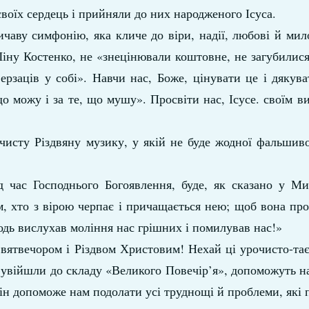
воїх сердець і прийняли до них народженого Ісуса.
ичаву симфонію, яка кличе до віри, надії, любові й ми
іну Костенко, не «знецінювали коштовне, не загубилися
рзаців у собі». Навчи нас, Боже, цінувати це і дякув
, що можу і за те, що мушу». Просвіти нас, Ісусе. своїм 
чисту Різдвяну музику, у якій не буде жодної фальшив
 час Господнього Богоявлення, буде, як сказано у Мир
, хто з вірою черпає і причащається нею; щоб вона про
одь вислухав моління нас грішних і помилував нас!»
Святвечором і Різдвом Христовим! Нехай ці урочисто-та
кі увійшли до складу «Великого Повечір’я», допоможуть н
 Він допоможе нам подолати усі труднощі й проблеми, які