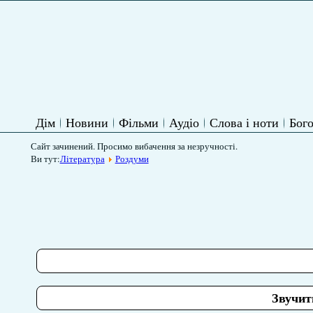
Дім
Новини
Фільми
Аудіо
Слова і ноти
Бого
Сайт зачинений. Просимо вибачення за незручності.
Ви тут:
Література
Роздуми
Звучит