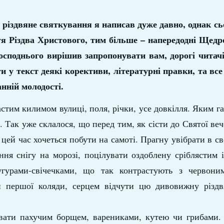
 різдвяне святкування я написав дуже давно, однак сь
я Різдва Христового, тим більше – напередодні Щедро
осподнього вирішив запропонувати вам, дорогі читач
сти у текст деякі корективи, літературні правки, та в
анній молодості.
тим килимом вулиці, поля, річки, усе довкілля. Яким г
. Так уже склалося, що перед тим, як сісти до Святої веч
 цей час хочеться побути на самоті. Прагну увібрати в 
ня снігу на морозі, поцілувати оздоблену сріблястим 
угурами-свічечками, що так контрастують з червони
си першої коляди, серцем відчути цю дивовижну різдв
увати пахучим борщем, варениками, кутею чи грибами. 