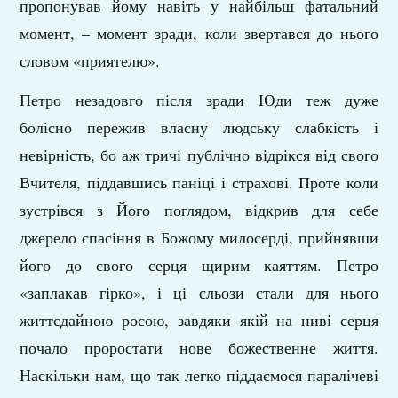
пропонував йому навіть у найбільш фатальний
момент, – момент зради, коли звертався до нього
словом «приятелю».
Петро незадовго після зради Юди теж дуже
болісно пережив власну людську слабкість і
невірність, бо аж тричі публічно відрікся від свого
Вчителя, піддавшись паніці і страхові. Проте коли
зустрівся з Його поглядом, відкрив для себе
джерело спасіння в Божому милосерді, прийнявши
його до свого серця щирим каяттям. Петро
«заплакав гірко», і ці сльози стали для нього
життєдайною росою, завдяки якій на ниві серця
почало проростати нове божественне життя.
Наскільки нам, що так легко піддаємося паралічеві