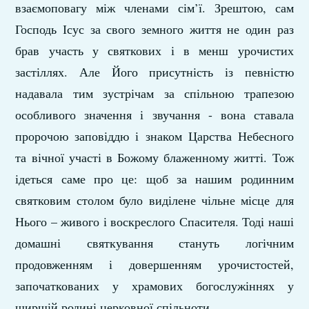
взаємоповагу між членами сім’ї. Зрештою, сам
Господь Ісус за свого земного життя не один раз
брав участь у святкових і в менш урочистих
застіллях. Але Його присутність із певністю
надавала тим зустрічам за спільною трапезою
особливого значення і звучання - вона ставала
пророчою заповіддю і знаком Царства Небесного
та вічної участі в Божому блаженному житті. Тож
ідеться саме про це: щоб за нашим родинним
святковим столом було виділене чільне місце для
Нього – живого і воскреслого Спасителя. Тоді наші
домашні святкування стануть логічним
продовженням і довершенням урочистостей,
започаткованих у храмових богослужіннях у
ширшій родині церковної спільноти.