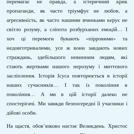
перемагає не правда, а істеричний крик
пропаганди, як часто тріумфує не любов, а
агресивність, як часто нашими вчинками керує не
світло розуму, а сліпота розбурханих емоцій… І
хоч ці перемоги бувають «пірровими» та
недовготривалими, усе ж вони завдають нових
страждань, здебільшого невинним людям, які
стають жертвами нашого нерозуму і миттєвого
засліплення. Історія Ісуса повторюється в історії
наших сучасників… І так із покоління в
покоління… А ми в цій історії далеко не
спостерігачі. Ми завжди безпосередні її учасники і
дійові особи.
На щастя, обов’язково настає Великдень. Христос