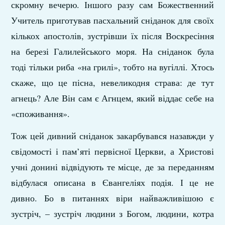
скромну вечерю. Іншого разу сам Божественний
Учитель приготував пасхальний сніданок для своїх
кількох апостолів, зустрівши їх після Воскресіння
на березі Галилейського моря. На сніданок була
тоді тільки риба «на грилі», тобто на вугіллі. Хтось
скаже, що це пісна, невеликодня страва: де тут
агнець? Але Він сам є Агнцем, який віддає себе на
«споживання».
Тож цей дивний сніданок закарбувався назавжди у
свідомості і пам’яті первісної Церкви, а Христові
учні донині відвідують те місце, де за переданням
відбулася описана в Євангеліях подія. І це не
дивно. Бо в питаннях віри найважливішою є
зустріч, – зустріч людини з Богом, людини, котра