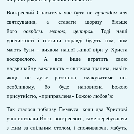
Воскреслий Спаситель має бути не
приводом
для
святкування, а ставати щоразу більше
його
осердям, метою, центром
. Тоді наші
урочистості і гостини справді будуть тим, чим
мають бути – виявом нашої живої віри у Христа
воскреслого. А все інше втратить свою
надзвичайну важливість – святкова трапеза, навіть
якщо не дуже розкішна, смакуватиме по-
особливому, бо буде наповнена Божою
присутністю, «приправлена» Божою любов’ю.
Так сталося поблизу Еммауса, коли два Христові
учні впізнали Його, воскреслого, саме перебуваючи
з Ним за спільним столом, і споживаючи, мабуть,