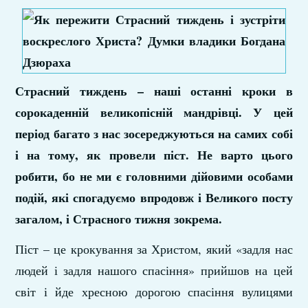
Страсний тиждень – наші останні кроки в
сорокаденній великопісній мандрівці. У цей
період багато з нас зосереджуються на самих собі
і на тому, як провели піст. Не варто цього
робити, бо не ми є головними дійовими особами
подій, які спогадуємо впродовж і Великого посту
загалом, і Страсного тижня зокрема.
Піст – це крокування за Христом, який «задля нас
людей і задля нашого спасіння» прийшов на цей
світ і йде хресною дорогою спасіння вулицями