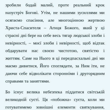
зробили бодай малий, проте реальний крок
назустріч Богові. Утім, не нашими зусиллями ми
осягаємо спасіння, але многоцінною жертвою
Христа-Спасителя – Агнця Божого, який у ці
страсні дні бере на себе весь тягар людської злоби і
невірності, – моєї злоби і невірності, щоб відтак
обдарувати нас своєю чистотою, святістю і
життям. Саме на Нього в ці передпасхальні дні ми
маємо дивитися, Його споглядати, за Ним іти, не
даючи себе відволікати сторонніми і другорядним
справами та заняттями.
Бо існує велика небезпека піддатися світській
великодній суєті. Ця «побожна» суєта, коли ми
готуватимемо зовнішні елементи святкування,