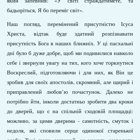
який запевнив: «У світі страждатимете, та
бадьоріться, Я бо переміг світ».
Наш погляд, перемінений присутністю Ісуса
Христа, відтак буде здатний розпізнавати
присутність Бога в наших ближніх. У ці пасхальні
дні було б дуже добре, щоб ми подивилися навколо
себе і звернули увагу на тих, кого хоче торкнутися
Воскреслий, підготовляючи і для них, як Він це
зробив для своїх апостолів, скромний, але щирий і
приправлений любов’ю почастунок. Далеко не
потрібно йти, інколи достатньо зробити два кроки
до дверей, що є на спільній сходовій площадці:
можливо, за цими дверима - самотність, смуток і
недоля, які сповили серце одинокої старенької