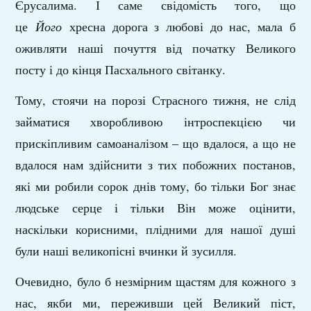
Єрусалима. І саме свідомість того, що
це
Його
хресна дорога з любові до нас, мала б
оживляти наші почуття від початку Великого
посту і до кінця Пасхального світанку.
Тому, стоячи на порозі Страсного тижня, не слід
займатися хворобливою інтроспекцією чи
прискіпливим самоаналізом – що вдалося, а що не
вдалося нам здійснити з тих побожних постанов,
які ми робили сорок днів тому, бо тільки Бог знає
людське серце і тільки Він може оцінити,
наскільки корисними, плідними для нашої душі
були наші великопісні вчинки й зусилля.
Очевидно, було б незмірним щастям для кожного з
нас, якби ми, переживши цей Великий піст,