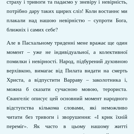
страху і тривоги та падаємо у зневіру і невірність,
потрібно дару таких щирих сліз! Коли востаннє ми
плакали над нашою невірністю – супроти Бога,
ближніх і самих себе?
Але в Пасхальному триденні мене вражає ще один
момент – уже не індивідуальної, а колективної
помилки і невірності. Народ, підбурений духовною
верхівкою, вимагає від Пилата видати на смерть
Христа, а відпустити Варраву – заколотника і,
можна б сказати сучасною мовою, терориста.
Євангеліє описує цей основний момент народного
відступства кількома словами, які неможливо
читати без тривоги і зворушення: «І крик їхній
переміг». Як часто в цьому нашому житті