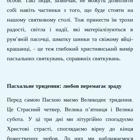
особи. Такі люди, зазвичай, не можуть дозволити
собі навіть частинки з того, що буде стояти на
нашому святковому столі. Тож принести їм трохи
радості, світла і надії, які матеріалізуються в
рум’яній пасочці, шматку шинки та свіжому яйці-
крашанці, - це теж глибокий християнський вимір
пасхальних святкувань, справжніх святкувань.
Пасхальне тридення: любов перемагає зраду
Перед самою Пасхою маємо Великоднє тридення.
Це Страсний четвер, Велика п’ятниця і Велика
субота. У ці три дні ми літургійно спогадуємо
Христові страсті, споглядаємо вірну до кінця
божественну любов. До них ми наближаємося