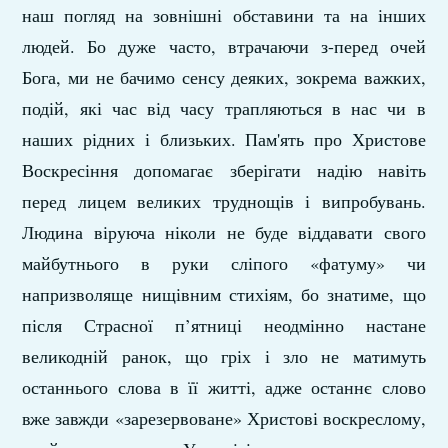
наш погляд на зовнішні обставини та на інших
людей. Бо дуже часто, втрачаючи з-перед очей
Бога, ми не бачимо сенсу деяких, зокрема важких,
подій, які час від часу трапляються в нас чи в
наших рідних і близьких. Пам'ять про Христове
Воскресіння допомагає зберігати надію навіть
перед лицем великих труднощів і випробувань.
Людина віруюча ніколи не буде віддавати свого
майбутнього в руки сліпого «фатуму» чи
напризволяще нищівним стихіям, бо знатиме, що
після Страсної п’ятниці неодмінно настане
великодній ранок, що гріх і зло не матимуть
останнього слова в її житті, адже останнє слово
вже завжди «зарезервоване» Христові воскреслому,