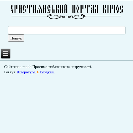
Сайт зачинений. Просимо вибачення за незручності.
Ви тут:
Література
Роздуми