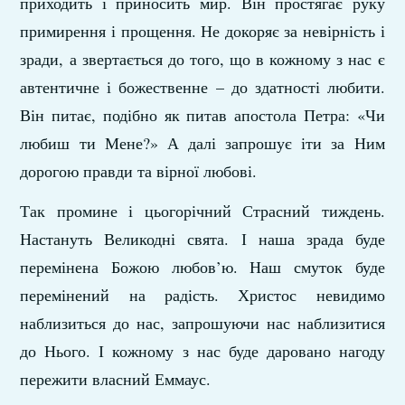
приходить і приносить мир. Він простягає руку
примирення і прощення. Не докоряє за невірність і
зради, а звертається до того, що в кожному з нас є
автентичне і божественне – до здатності любити.
Він питає, подібно як питав апостола Петра: «Чи
любиш ти Мене?» А далі запрошує іти за Ним
дорогою правди та вірної любові.
Так промине і цьогорічний Страсний тиждень.
Настануть Великодні свята. І наша зрада буде
перемінена Божою любов’ю. Наш смуток буде
перемінений на радість. Христос невидимо
наблизиться до нас, запрошуючи нас наблизитися
до Нього. І кожному з нас буде даровано нагоду
пережити власний Еммаус.