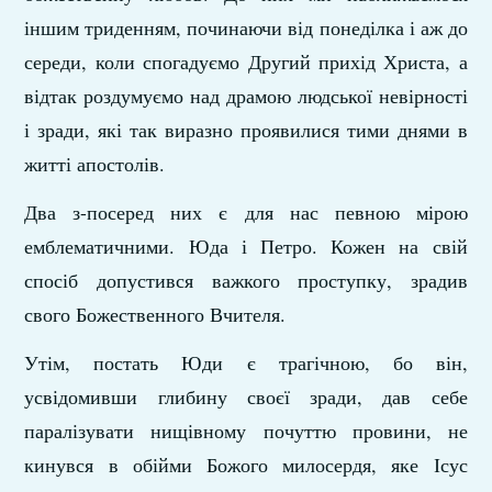
іншим триденням, починаючи від понеділка і аж до
середи, коли спогадуємо Другий прихід Христа, а
відтак роздумуємо над драмою людської невірності
і зради, які так виразно проявилися тими днями в
житті апостолів.
Два з-посеред них є для нас певною мірою
емблематичними. Юда і Петро. Кожен на свій
спосіб допустився важкого проступку, зрадив
свого Божественного Вчителя.
Утім, постать Юди є трагічною, бо він,
усвідомивши глибину своєї зради, дав себе
паралізувати нищівному почуттю провини, не
кинувся в обійми Божого милосердя, яке Ісус