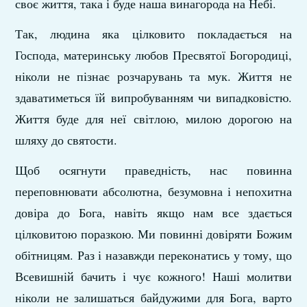
своє життя, така і буде наша винагорода на Небі.
Так, людина яка цілковито покладається на
Господа, материнську любов Пресвятої Богородиці,
ніколи не пізнає розчарувань та мук. Життя не
здаватиметься їй випробуванням чи випадковістю.
Життя буде для неї світлою, милою дорогою на
шляху до святости.
Щоб осягнути праведність, нас повинна
переповнювати абсолютна, безумовна і непохитна
довіра до Бога, навіть якщо нам все здається
цілковитою поразкою. Ми повинні довіряти Божим
обітницям. Раз і назавжди переконатись у тому, що
Всевишній бачить і чує кожного! Наші молитви
ніколи не залишаться байдужими для Бога, варто