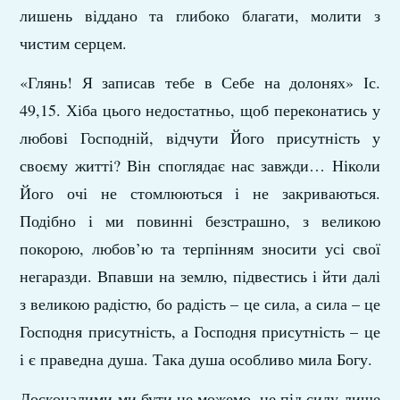
лишень віддано та глибоко благати, молити з
чистим серцем.
«Глянь! Я записав тебе в Себе на долонях» Іс.
49,15. Хіба цього недостатньо, щоб переконатись у
любові Господній, відчути Його присутність у
своєму житті? Він споглядає нас завжди… Ніколи
Його очі не стомлюються і не закриваються.
Подібно і ми повинні безстрашно, з великою
покорою, любов’ю та терпінням зносити усі свої
негаразди. Впавши на землю, підвестись і йти далі
з великою радістю, бо радість – це сила, а сила – це
Господня присутність, а Господня присутність – це
і є праведна душа. Така душа особливо мила Богу.
Досконалими ми бути не можемо, це під силу лише