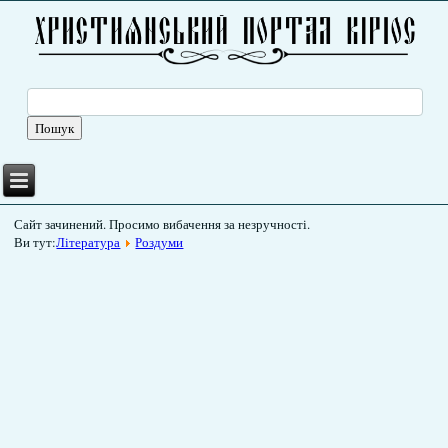
Сайт зачинений. Просимо вибачення за незручності.
Ви тут:
Література
Роздуми