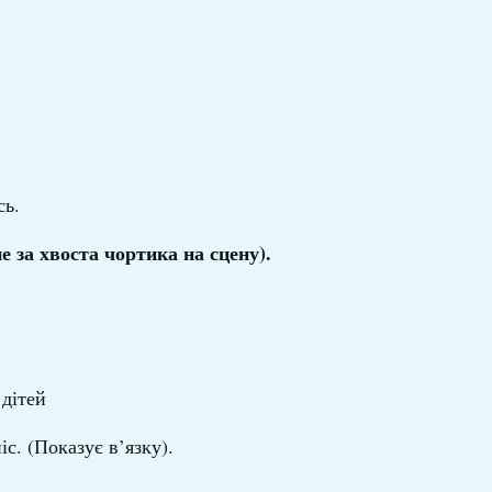
сь.
 за хвоста чортика на сцену).
 дітей
с. (Показує в’язку).