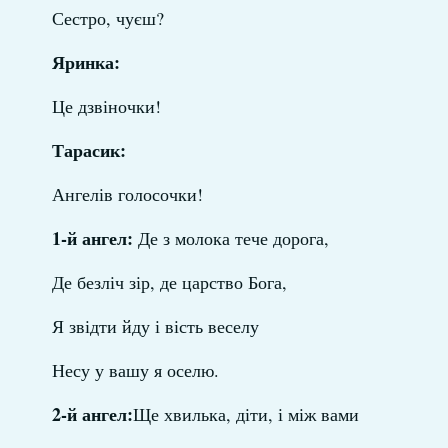
Сестро, чуєш?
Яринка:
Це дзвіночки!
Тарасик:
Ангелів голосочки!
1-й ангел:
Де з молока тече дорога,
Де безліч зір, де царство Бога,
Я звідти йду і вість веселу
Несу у вашу я оселю.
2-й ангел:
Ще хвилька, діти, і між вами