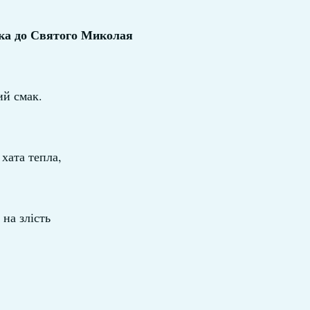
ка до Святого Миколая
ий смак.
 хата тепла,
 на злість