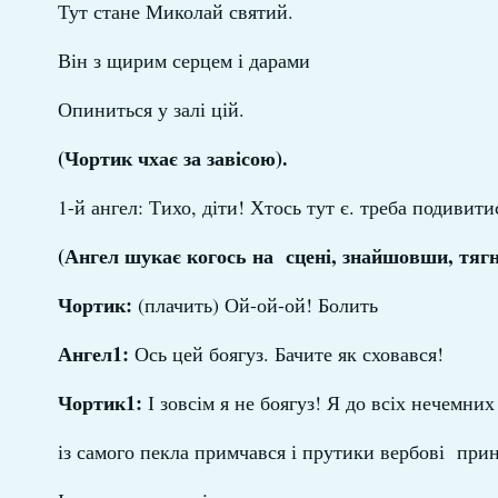
Тут стане Миколай святий.
Він з щирим серцем і дарами
Опиниться у залі цій.
(Чортик чхає за завісою).
1-й ангел: Тихо, діти! Хтось тут є. треба подивити
(Ангел шукає когось на сцені, знайшовши, тягне
Чортик:
(плачить) Ой-ой-ой! Болить
Ангел1:
Ось цей боягуз. Бачите як сховався!
Чортик1:
І зовсім я не боягуз! Я до всіх нечемних
із самого пекла примчався і прутики вербові прині