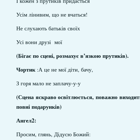
І кожен з прутиків придасться
Усім лінивим, що не вчаться!
Не слухають батьків своїх
Усі вони друзі мої
(Бігає по сцені, розмахує в’язкою прутиків).
Чортик
:А це не мої діти, бачу,
З горя мало не заплачу-у-у
(Сцена яскраво освітлюється, поважно виходит
повні подарунків)
Ангел2:
Просим, глянь, Дідусю Божий: