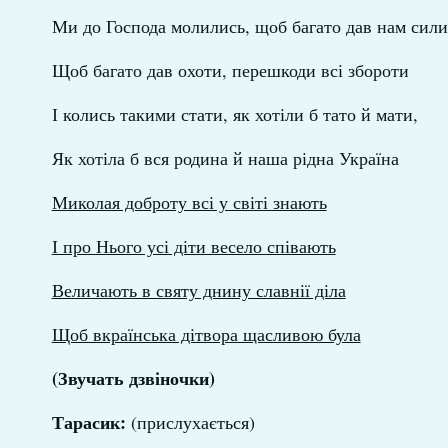
Ми до Господа молились, щоб багато дав нам сили
Щоб багато дав охоти, перешкоди всі збороти
І колись такими стати, як хотіли б тато й мати,
Як хотіла б вся родина й наша рідна Україна
Миколая доброту всі у світі знають
І про Нього усі діти весело співають
Величають в святу днину славнії діла
Щоб вкраїнська дітвора щасливою була
(Звучать дзвіночки)
Тарасик:
(прислухається)