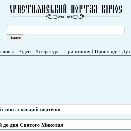
слов'я
Відео
Література
Привітання
Проповіді
Дух
ї свят, сценарій вертепів
й до дня Святого Миколая