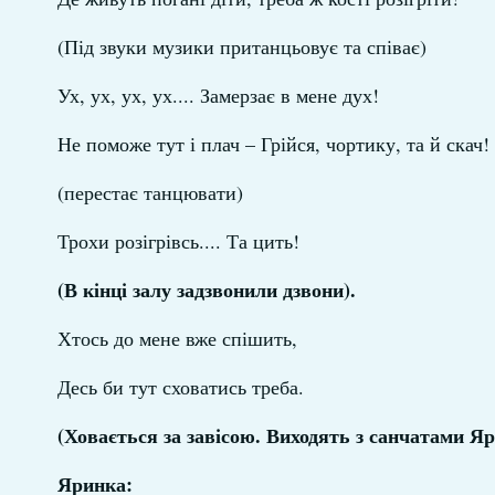
(Під звуки музики пританцьовує та співає)
Ух, ух, ух, ух.... Замерзає в мене дух!
Не поможе тут і плач – Грійся, чортику, та й скач!
(перестає танцювати)
Трохи розігрівсь.... Та цить!
(В кінці залу задзвонили дзвони).
Хтось до мене вже спішить,
Десь би тут сховатись треба.
(Ховається за завісою. Виходять з санчатами Я
Яринка: