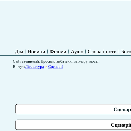
Дім
Новини
Фільми
Аудіо
Слова і ноти
Бого
Сайт зачинений. Просимо вибачення за незручності.
Ви тут:
Література
Сценарії
Сценарі
Сценарі