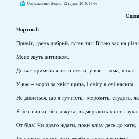
Опубліковано: Неділя, 12 грудня 2010, 19:06
Сцен
Чортик1:
Привіт, дзень добрий, ґутен таґ! Вітаю вас на різн
Мене звуть антипком,
До вас примчав я аж із пекла, у вас – зима, в нас –
У вас – мороз за хвіст щипа, і снігу в очі насипа,
Не дивиться, що я тут гість, морозить, студить, як
Я без шапки, без кожуха, відмерзають хвіст і вуха.
От біда! Чи довго ждати, поки влізу десь до хати,
Де живуть погані діти, треба ж кості розігріти!