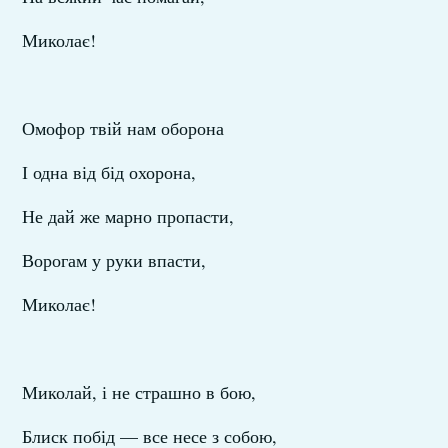
Миколає!
Омофор твій нам оборона
І одна від бід охорона,
Не дай же марно пропасти,
Ворогам у руки впасти,
Миколає!
Миколай, і не страшно в бою,
Блиск побід — все несе з собою,