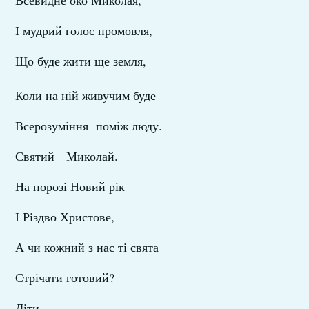
Всевидне око Миколая,
І мудрий голос промовля,
Що буде жити ще земля,
Коли на ній живучим буде
Всерозуміння поміж люду.
Святий Миколай.
На порозі Новий рік
І Різдво Христове,
А чи кожний з нас ті свята
Стрічати готовий?
Діти.