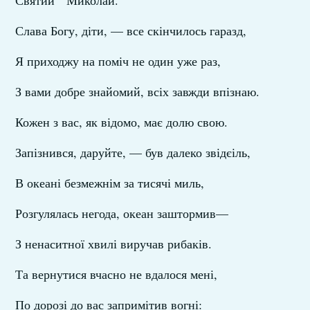
Святий Миколай.
Слава Богу, діти, — все скінчилось гаразд,
Я приходжу на поміч не один уже раз,
З вами добре знайомий, всіх завжди впізнаю.
Кожен з вас, як відомо, має долю свою.
Запізнився, даруйте, — був далеко звідєіль,
В океані безмежнім за тисячі миль,
Розгулялась негода, океан заштормив—
З ненаситної хвилі виручав рибаків.
Та вернутися вчасно не вдалося мені,
По дорозі до вас запримітив вогні: