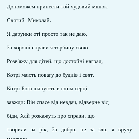
Допоможем принести той чудовий мішок.
Святий Миколай.
Я дарунки оті просто так не даю,
За хороші справи я торбину свою
Розв'яжу для дітей, що достойні наград,
Котрі мають повагу до буднів і свят.
Котрі Бога шанують в юнім серці
завжди: Він спасе від невдач, відверне від
біди, Хай розкажуть про справи, що
творили за рік, За добро, не за зло, я вручу
медяник...