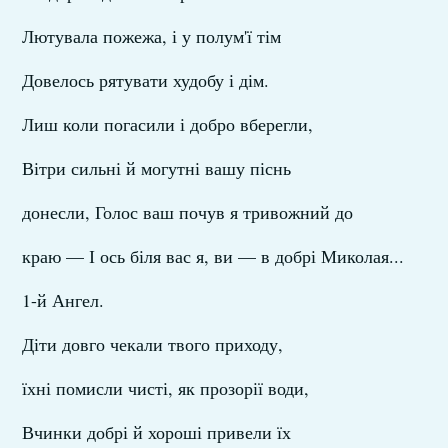
Лютувала пожежа, і у полум'ї тім
Довелось рятувати худобу і дім.
Лиш коли погасили і добро вберегли,
Вітри сильні й могутні вашу піснь
донесли, Голос ваш почув я тривожний до
краю — І ось біля вас я, ви — в добрі Миколая...
1-й Ангел.
Діти довго чекали твого приходу,
їхні помисли чисті, як прозорії води,
Вчинки добрі й хороші привели їх