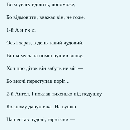
Всім увагу вділить, допоможе,
Бо відмовити, вважає він, не гоже.
1-й А н г е л.
Ось і зараз, в день такий чудовий,
Він комусь на поміч рушив знову,
Хоч про діток він забуть не міг —
Бо вночі переступав поріг...
2-й Ангел, І поклав тихенько під подушку
Кожному даруночка. На вушко
Нашептав чудові, гарні сни —