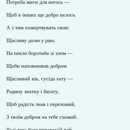
Потреба жити для когось —
Щоб в інших ще добро велось.
А з тим пожертвувать свою
Щасливу долю у раю.
На пекло боротьби зі злом —
Щоби наповнював добром
Щасливий вік, сусіда хату —
Родину знатну і багату,
Щоб радість знав і перехожий,
З твоїм добром на тебе схожий.
Тоді лиш буде справжній рай,