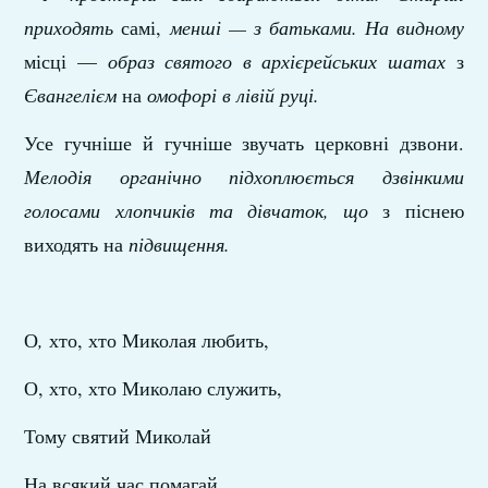
приходять
самі,
менші — з батьками. На видному
місці —
образ святого в архієрейських шатах
з
Євангелієм
на
омофорі в лівій руці.
Усе гучніше й гучніше звучать церковні дзвони.
Мелодія органічно підхоплюється дзвінкими
голосами хлопчиків та дівчаток, що
з піснею
виходять на
підвищення.
О
,
хто, хто Миколая любить,
О, хто, хто Миколаю служить,
Тому святий Миколай
На всякий час помагай,