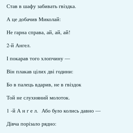
Став в шафу забивать гвіздка.
А це добачив Миколай:
Не гарна справа, ай, ай, ай!
2-й Ангел.
І покарав того хлопчину —
Він плакав цілих дві години:
Бо в палець вдарив, не в гвіздок
Той не слухняний молоток.
1 -й А н г е л. Або було колись давно —
Дівча порізало рядно: