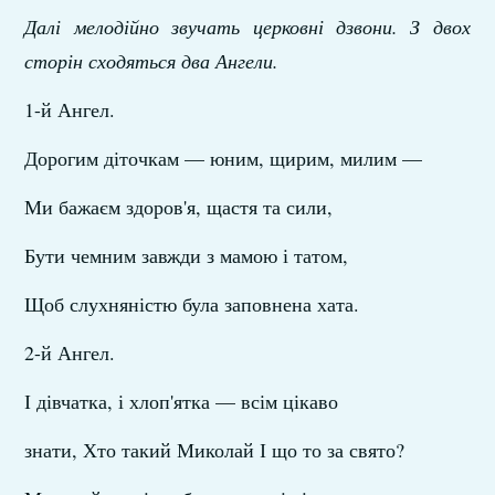
Далі мелодійно звучать церковні дзвони. З двох
сторін сходяться два Ангели.
1-й Ангел.
Дорогим діточкам — юним, щирим, милим —
Ми бажаєм здоров'я, щастя та сили,
Бути чемним завжди з мамою і татом,
Щоб слухняністю була заповнена хата.
2-й Ангел.
І дівчатка, і хлоп'ятка — всім цікаво
знати, Хто такий Миколай І що то за свято?