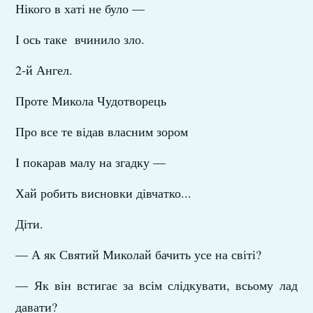
Нікого в хаті не було —
І ось таке вчинило зло.
2-й Ангел.
Проте Микола Чудотворець
Про все те відав власним зором
І покарав малу на згадку —
Хай робить висновки дівчатко...
Діти.
— А як Святий Миколай бачить усе на світі?
— Як він встигає за всім слідкувати, всьому лад
давати?