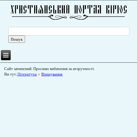
Сайт зачинений. Просимо вибачення за незручності.
Ви тут:
Література
Віншування