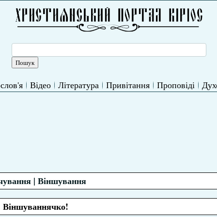
слов'я
Відео
Література
Привітання
Проповіді
Дух
чування | Віншування
Віншуваннячко!