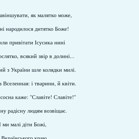
авіншувати, як малятко може,
ні народилося дитятко Боже!
ли привітати Ісусика нині
 ослятко, всякий звір в долині...
ий з України шле колядки милі.
 Вселенная: і тварини, й квіти.
сосна каже: "Славіте! Славіте!"
ну радісну людям возвіщає.
І ми малі діти Божі,
з Вкраїнського краю,