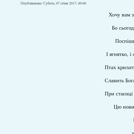
Опубліковано: Субота, 07 січня 2017, 00:00
Хочу вам з
Бо сьогод
Поспіши
І ягнятко, і
Птах крилат
Славить Бога
При стаєнці 
Цю нови