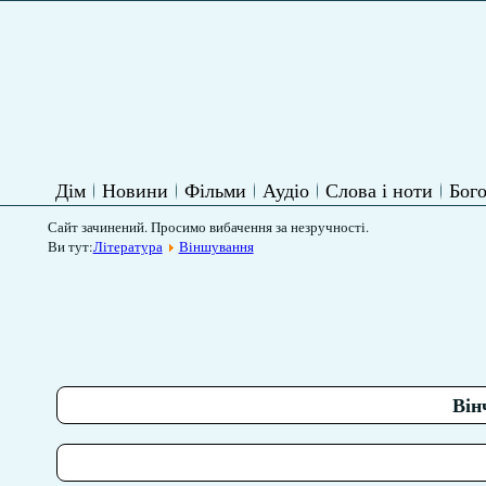
Дім
Новини
Фільми
Аудіо
Слова і ноти
Бого
Сайт зачинений. Просимо вибачення за незручності.
Ви тут:
Література
Віншування
Він