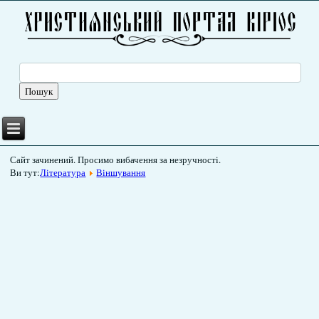
Сайт зачинений. Просимо вибачення за незручності.
Ви тут:
Література
Віншування