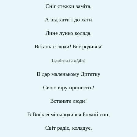
Сніг стежки заміта,
А від хати і до хати
Лине лунко коляда.
Встаньте люди! Бог родився!
Привітати Бога йдіть!
В дар маленькому Дитятку
Свою віру принесіть!
Встаньте люди!
В Вифлеємі народився Божий син,
Світ радіє, колядує,