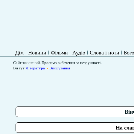
Дім
Новини
Фільми
Аудіо
Слова і ноти
Бого
Сайт зачинений. Просимо вибачення за незручності.
Ви тут:
Література
Віншування
Він
На слав