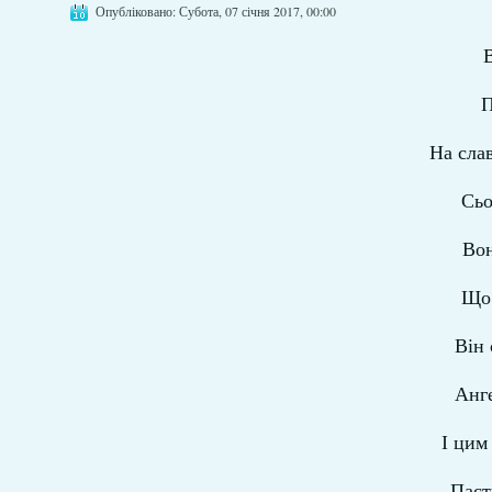
Опубліковано: Субота, 07 січня 2017, 00:00
П
На слав
Сьо
Вон
Що 
Він 
Анге
І цим
Паст