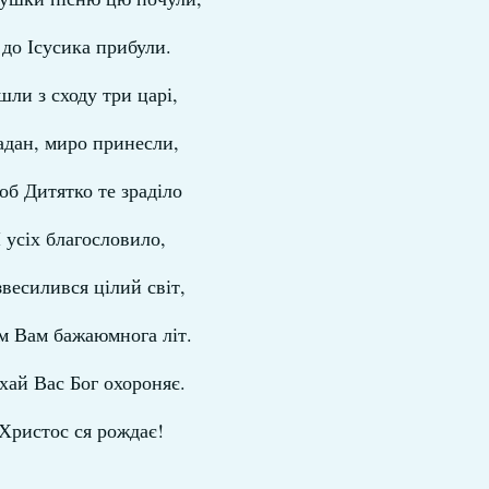
 до Ісусика прибули.
шли з сходу три царі,
адан, миро принесли,
б Дитятко те зраділо
І усіх благословило,
звесилився цілий світ,
м Вам бажаюмнога літ.
хай Вас Бог охороняє.
Христос ся рождає!