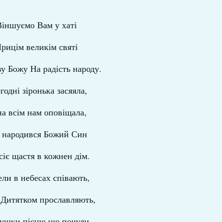
Віншуємо Вам у хаті
рицім великім святі
у Божу На радість народу.
годні зіронька засяяла,
а всім нам оповіщала,
народився Божий Син
сіє щастя в кожнен дім.
ли в небесах співають,
 Дитятком прославляють,
ушки пісню цю почули,