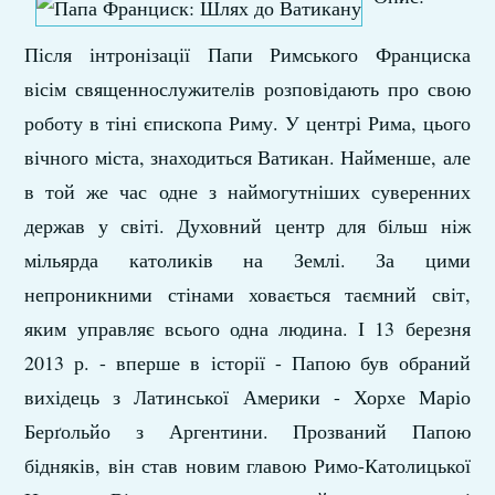
Після інтронізації Папи Римського Франциска
вісім священнослужителів розповідають про свою
роботу в тіні єпископа Риму. У центрі Рима, цього
вічного міста, знаходиться Ватикан. Найменше, але
в той же час одне з наймогутніших суверенних
держав у світі. Духовний центр для більш ніж
мільярда католиків на Землі. За цими
непроникними стінами ховається таємний світ,
яким управляє всього одна людина. І 13 березня
2013 р. - вперше в історії - Папою був обраний
вихідець з Латинської Америки - Хорхе Маріо
Берґольйо з Аргентини. Прозваний Папою
бідняків, він став новим главою Римо-Католицької