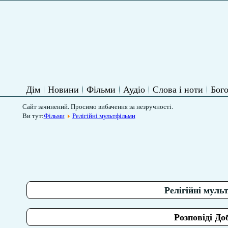
Дім
Новини
Фільми
Аудіо
Слова і ноти
Бого
Сайт зачинений. Просимо вибачення за незручності.
Ви тут:
Фільми
Релігійні мультфільми
Релігійні муль
Розповіді До