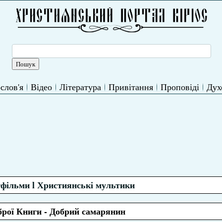
слов'я
Відео
Література
Привітання
Проповіді
Дух
тфільми l Християнські мультики
брої Книги - Добрий самарянин