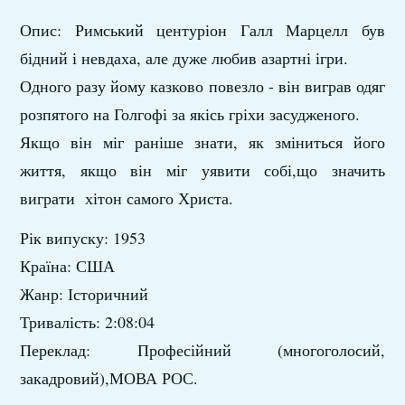
Опис: Римський центуріон Галл Марцелл був
бідний і невдаха, але дуже любив азартні ігри.
Одного разу йому казково повезло - він виграв одяг
розпятого на Голгофі за якісь гріхи засудженого.
Якщо він міг раніше знати, як зміниться його
життя, якщо він міг уявити собі,що значить
виграти хітон самого Христа.
Рік випуску: 1953
Країна: США
Жанр: Історичний
Тривалість: 2:08:04
Переклад: Професійний (многоголосий,
закадровий),МОВА РОС.