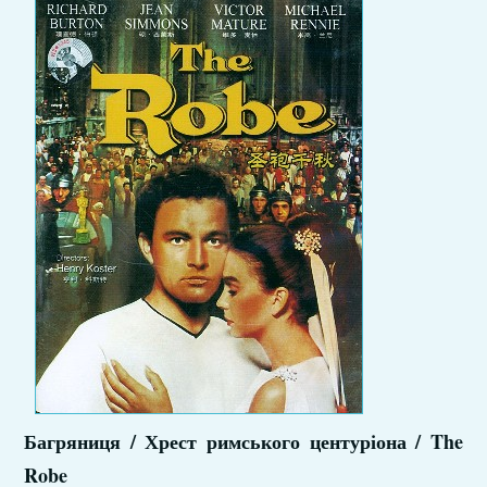
Багряниця / Хрест римського центуріона / The
Robe