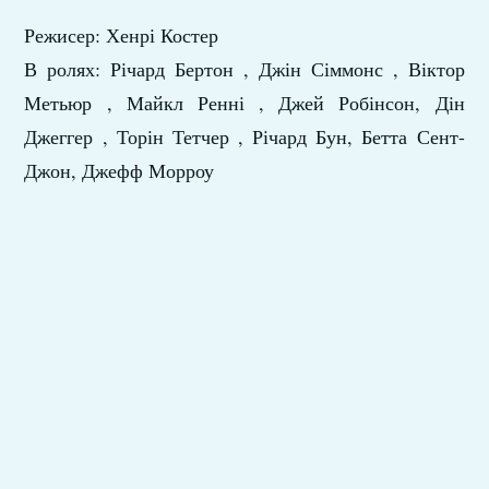
Режисер: Хенрі Костер
В ролях: Річард Бертон , Джін Сіммонс , Віктор
Метьюр , Майкл Ренні , Джей Робінсон, Дін
Джеггер , Торін Тетчер , Річард Бун, Бетта Сент-
Джон, Джефф Морроу