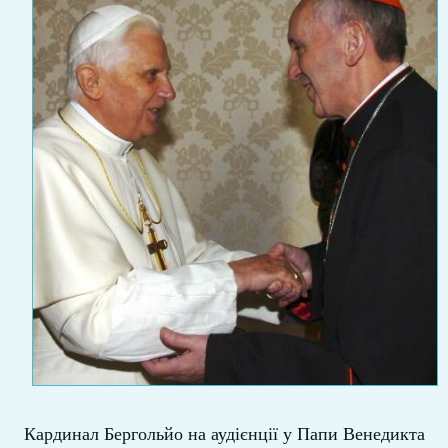
Кардинал Бергольйо на аудієнції у Папи Венедикта