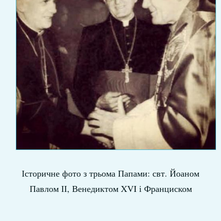
Історичне фото з трьома Папами: свт. Йоаном
Павлом ІІ, Венедиктом XVI і Франциском