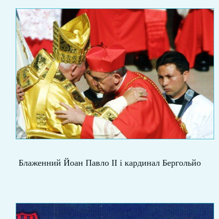
Блаженний Йоан Павло ІІ і кардинал Бергольйо