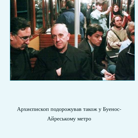
Архиєпископ подорожував також у Буенос-
Айреському метро