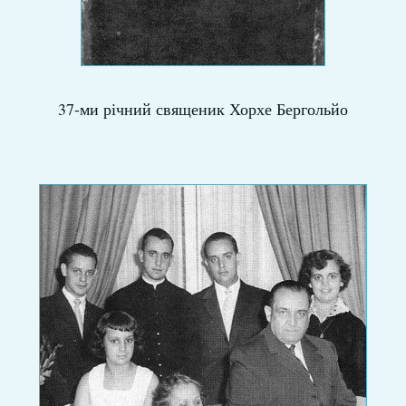
37-ми річний священик Хорхе Бергольйо