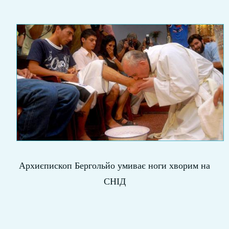
Архиєпископ Бергольйо умиває ноги хворим на
СНІД