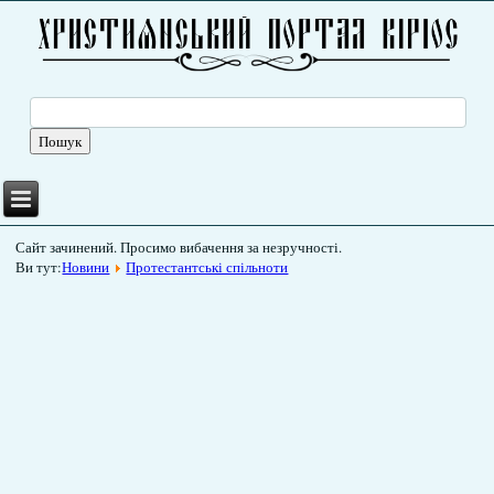
Сайт зачинений. Просимо вибачення за незручності.
Ви тут:
Новини
Протестантські спільноти