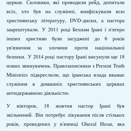
церков. Силовики, які проводили рейд, допитали
всіх, хто був на служінні, конфіскували всю
християнську літературу, DVD-диски, а пастора
заарештували. У 2011 році Бехнам Ірані і п'ятеро
інших християн були засуджені до 6 років
ув'язнення за злочини проти національної
безпеки. У 2014 році пастору Ірані висунули ще 18
нових звинувачень. Правозахисники з Present Truth
Ministries підкреслили, що іранська влада вважає
служіння в домашніх християнських церквах
антидержавною діяльністю.
У вівторок, 18 жовтня пастор Ірані був
звільнений. Він потребує лікування після стількох
років, проведених у в'язниці Ghezal Hesar, яка