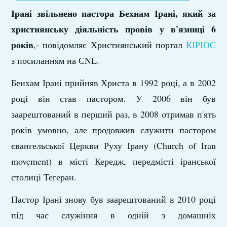
Ірані звільнено пастора Бехнам Ірані, який за
християнську діяльність провів у в'язниці 6
років
,- повідомляє Християнський портал
КІРІОС
з посиланням на СNL.
Бенхам Ірані прийняв Христа в 1992 році, а в 2002
році він став пастором. У 2006 він був
заарештований в перший раз, в 2008 отримав п'ять
років умовно, але продовжив служити пастором
євангельської Церкви Руху Ірану (Church of Iran
movement) в місті Кередж, передмісті іранської
столиці Тегеран.
Пастор Ірані знову був заарештований в 2010 році
під час служіння в одній з домашніх